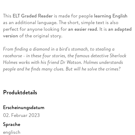
This
ELT Graded Reader
is made for people
learning English
as an additional language. The short, simple text is also
perfect for anyone looking for
an easier read
. It is
an adapted
version
of the original story.
From finding a diamond in a bird's stomach, to stealing a
racehorse - in these four stories, the famous detective Sherlock
Holmes works with his friend Dr Watson. Holmes understands
people and he finds many clues. But will he solve the crimes?
Our Penguin Readers books include:
Produktdetails
Simple text (CEFR-levelled)
Erscheinungsdatum
Pictures to help you understand the story
02. Februar 2023
Fun exercises to help you learn and practise English
Sprache
englisch