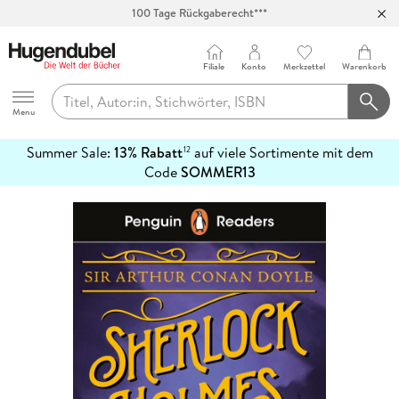
100 Tage Rückgaberecht***
Abholung in über 100 Filialen
Filiale
Konto
Merkzettel
Warenkorb
Hugendubel
Menu
Summer Sale:
13% Rabatt
auf viele Sortimente mit dem
12
mehr
Code
SOMMER13
erfahren