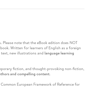
s. Please note that the eBook edition does NOT
 book. Written for learners of English as a foreign
 text, new illustrations and
language learning
emporary fiction, and thought-provoking non-fiction,
authors and compelling content
.
the Common European Framework of Reference for
ack of each Reader help language learners to
ills. Before, during and after-reading questions
p vocabulary.