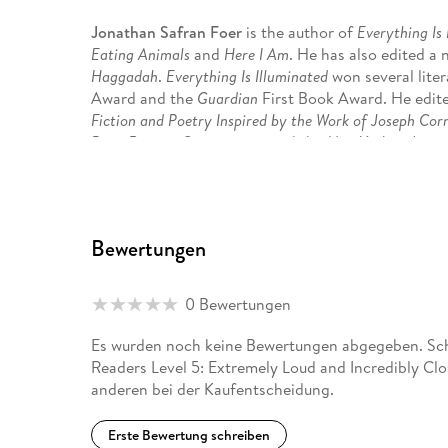
Jonathan Safran Foer
is the author of
Everything Is 
Eating Animals
and
Here I Am
. He has also edited a
Haggadah
.
Everything Is Illuminated
won several lite
Award and the
Guardian
First Book Award. He edit
Fiction and Poetry Inspired by the Work of Joseph Corn
Paris Review
,
Conjunctions
and the
New Yorker
. Jona
York University.
Ladybird (Author)
Bewertungen
We make growing up the best story ever! Here at Lad
From touch-and-feel books to bedtime stories and n
- sparking plenty of smiles along the way. The hom
0 Bewertungen
and Hey Duggee, we know just how to capture curio
story to the next.
Es wurden noch keine Bewertungen abgegeben. Schr
Readers Level 5: Extremely Loud and Incredibly Clo
anderen bei der Kaufentscheidung.
Erste Bewertung schreiben