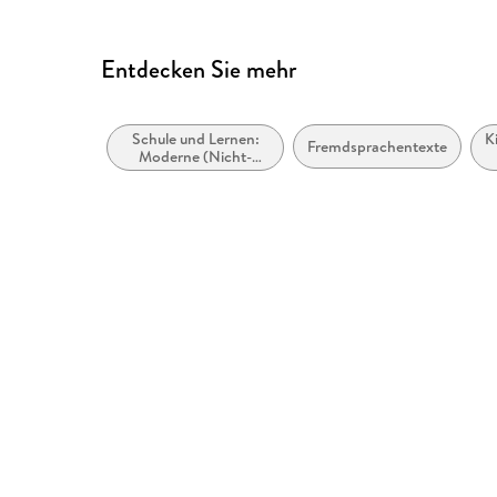
Alle Texte können angepasst werden
Weitere Hinweise: https://www.penguin.co.uk/ac
Entdecken Sie mehr
Schule und Lernen:
K
Fremdsprachentexte
Moderne (Nicht-
Mutter- oder Zweit-)
Sprachen:
Fremdsprachenerwerb:
Lesebücher