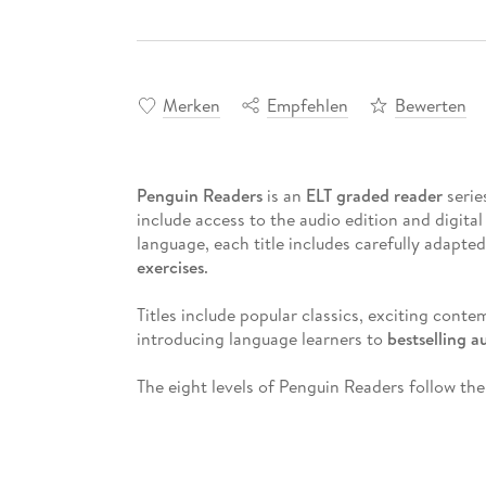
Merken
Empfehlen
Bewerten
Penguin Readers
is an
ELT graded reader
serie
include access to the audio edition and digital
language, each title includes carefully adapted
exercises
.
Titles include popular classics, exciting cont
introducing language learners to
bestselling 
The eight levels of Penguin Readers follow 
language learning (
CEFR
). Exercises at the b
practise grammar, vocabulary, and key exam sk
test readers' story comprehension and develo