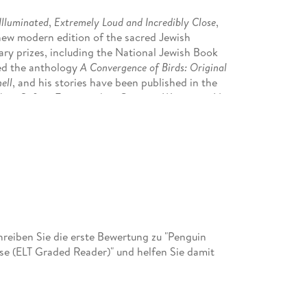
Illuminated
,
Extremely Loud and Incredibly Close
,
 new modern edition of the sacred Jewish
rary prizes, including the National Jewish Book
ed the anthology
A Convergence of Birds: Original
ell
, and his stories have been published in the
than Safran Foer teaches Creative Writing at New
ybird, we publish playful books for little hands.
on-fiction, we help 0-7s to learn, play and grow
e of Ten Minutes to Bed, Baby Touch, Peppa Pig
us little imaginations and guide them from one
eiben Sie die erste Bewertung zu "Penguin
se (ELT Graded Reader)" und helfen Sie damit