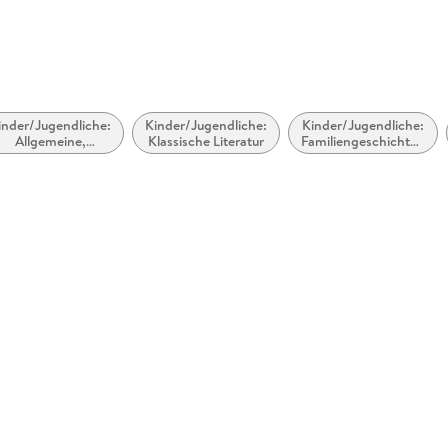
cessibility, accessiblefilesrequests@penguinrandomhouse.co.uk
inder/Jugendliche:
Kinder/Jugendliche:
Kinder/Jugendliche:
Allgemeine,
Klassische Literatur
Familiengeschichten
moderne und
/Geschichten übers
zeitgenössische
Zuhause
Belletristik