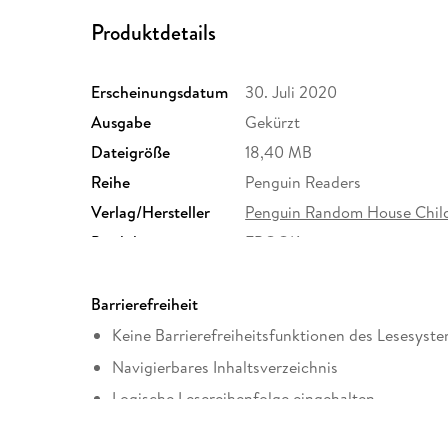
Produktdetails
Erscheinungsdatum
30. Juli 2020
Ausgabe
Gekürzt
Dateigröße
18,40 MB
Reihe
Penguin Readers
Verlag/Hersteller
Penguin Random House Child
Produktart
EBOOK
ISBN
9780241482469
Barrierefreiheit
Keine Barrierefreiheitsfunktionen des Lesesyste
Navigierbares Inhaltsverzeichnis
Logische Lesereihenfolge eingehalten
Hoher Farbkontrast für bessere Lesbarkeit