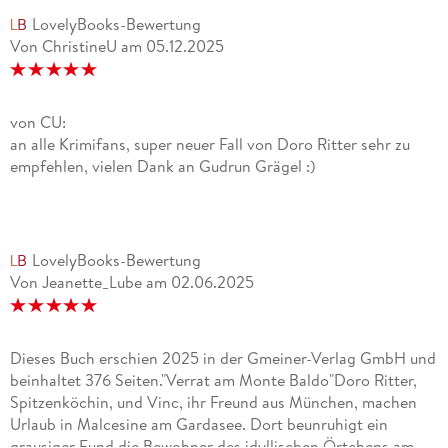
LovelyBooks-Bewertung
Von ChristineU
am
05.12.2025
von CU:
an alle Krimifans, super neuer Fall von Doro Ritter sehr zu
empfehlen, vielen Dank an Gudrun Grägel :)
LovelyBooks-Bewertung
Von Jeanette_Lube
am
02.06.2025
Dieses Buch erschien 2025 in der Gmeiner-Verlag GmbH und
beinhaltet 376 Seiten."Verrat am Monte Baldo"Doro Ritter,
Spitzenköchin, und Vinc, ihr Freund aus München, machen
Urlaub in Malcesine am Gardasee. Dort beunruhigt ein
grausiger Fund die Bewohner des idyllischen Örtchens am