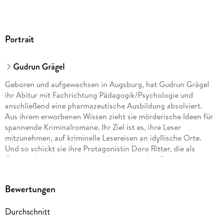
Portrait
Gudrun Grägel
Geboren und aufgewachsen in Augsburg, hat Gudrun Grägel
ihr Abitur mit Fachrichtung Pädagogik/Psychologie und
anschließend eine pharmazeutische Ausbildung absolviert.
Aus ihrem erworbenen Wissen zieht sie mörderische Ideen für
spannende Kriminalromane. Ihr Ziel ist es, ihre Leser
mitzunehmen, auf kriminelle Lesereisen an idyllische Orte.
Und so schickt sie ihre Protagonistin Doro Ritter, die als
Gourmetköchin in München arbeitet, regelmäßig und mit
Erfolg zum Ermitteln an den Gardasee. Dolce Vita und
Spannung für ihre Leser - und für die Autorin selbst ein
Bewertungen
schöner Grund, immer wieder auf Recherchereise zu gehen.
Durchschnitt
Für euch da auf Instagram und Facebook.