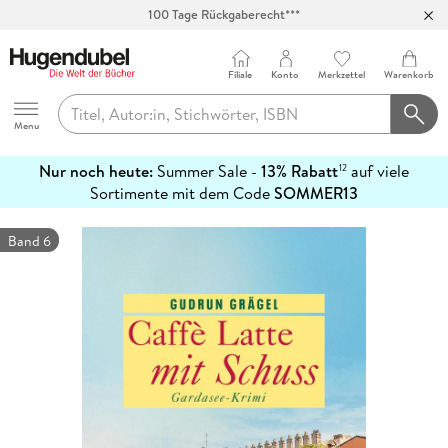
100 Tage Rückgaberecht***
Abholung in über 100 Filialen
Filiale
Konto
Merkzettel
Warenkorb
Hugendubel
Menu
Nur noch heute:
Summer Sale -
13% Rabatt
auf viele
12
mehr
Sortimente mit dem Code
SOMMER13
erfahren
Band 6