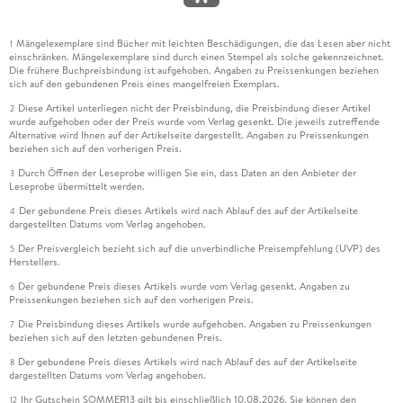
Mängelexemplare sind Bücher mit leichten Beschädigungen, die das Lesen aber nicht
1
einschränken. Mängelexemplare sind durch einen Stempel als solche gekennzeichnet.
Die frühere Buchpreisbindung ist aufgehoben. Angaben zu Preissenkungen beziehen
sich auf den gebundenen Preis eines mangelfreien Exemplars.
Diese Artikel unterliegen nicht der Preisbindung, die Preisbindung dieser Artikel
2
wurde aufgehoben oder der Preis wurde vom Verlag gesenkt. Die jeweils zutreffende
Alternative wird Ihnen auf der Artikelseite dargestellt. Angaben zu Preissenkungen
beziehen sich auf den vorherigen Preis.
Durch Öffnen der Leseprobe willigen Sie ein, dass Daten an den Anbieter der
3
Leseprobe übermittelt werden.
Der gebundene Preis dieses Artikels wird nach Ablauf des auf der Artikelseite
4
dargestellten Datums vom Verlag angehoben.
Der Preisvergleich bezieht sich auf die unverbindliche Preisempfehlung (UVP) des
5
Herstellers.
Der gebundene Preis dieses Artikels wurde vom Verlag gesenkt. Angaben zu
6
Preissenkungen beziehen sich auf den vorherigen Preis.
Die Preisbindung dieses Artikels wurde aufgehoben. Angaben zu Preissenkungen
7
beziehen sich auf den letzten gebundenen Preis.
Der gebundene Preis dieses Artikels wird nach Ablauf des auf der Artikelseite
8
dargestellten Datums vom Verlag angehoben.
Ihr Gutschein SOMMER13 gilt bis einschließlich 10.08.2026. Sie können den
12