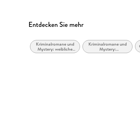
Entdecken Sie mehr
Kriminalromane und
Kriminalromane und
Mystery: weibliche
Mystery:
Ermittler
Privatdetektiv /
Amateurdetektive