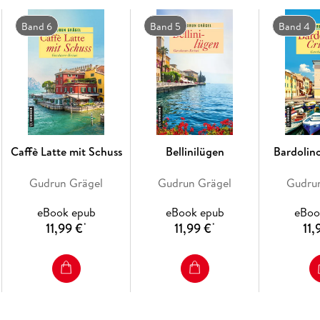
Band 6
Band 5
Band 4
Caffè Latte mit Schuss
Bellinilügen
Bardolin
Gudrun Grägel
Gudrun Grägel
Gudru
eBook epub
eBook epub
eBoo
11,99 €
11,99 €
11,
*
*