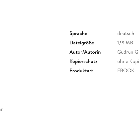
Sprache
deutsch
Dateigröße
1,91 MB
Autor/Autorin
Gudrun G
Kopierschutz
ohne Kopi
Produktart
EBOOK
ISBN
9783839
ar