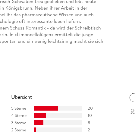
risch-Schwaben treu geblieben und lebt heute
, in Königsbrunn. Neben ihrer Arbeit in der
bei ihr das pharmazeutische Wissen und auch
ologie oft interessante Ideen liefern.
inem Schuss Romantik - da wird der Schreibtisch
rin. In »Limoncellolügen« ermittelt die junge
spontan und ein wenig leichtsinnig macht sie sich
 am Gardasee - ein Ort, an den es die Autorin
Übersicht
5 Sterne
20
4 Sterne
10
3 Sterne
8
2 Sterne
2