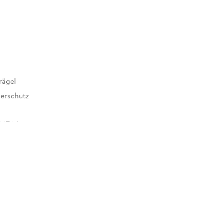
rägel
erschutz
267646