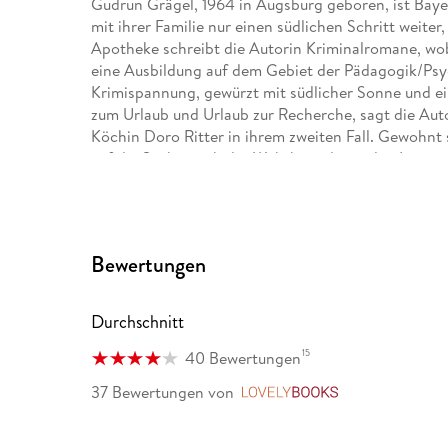
Gudrun Grägel, 1964 in Augsburg geboren, ist Baye
mit ihrer Familie nur einen südlichen Schritt weiter
Apotheke schreibt die Autorin Kriminalromane, wo
eine Ausbildung auf dem Gebiet der Pädagogik/Psych
Krimispannung, gewürzt mit südlicher Sonne und e
zum Urlaub und Urlaub zur Recherche, sagt die Auto
Köchin Doro Ritter in ihrem zweiten Fall. Gewohnt 
auf die Suche nach der Wahrheit, diesmal in Limone
immer wieder zieht.
Bewertungen
Durchschnitt
15
40 Bewertungen
37 Bewertungen
von
LovelyBooks