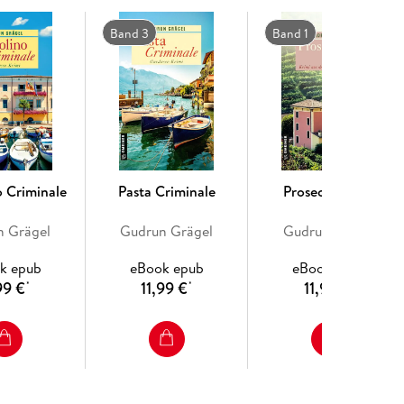
Band 3
Band 1
o Criminale
Pasta Criminale
Proseccolügen
n Grägel
Gudrun Grägel
Gudrun Grägel
k epub
eBook epub
eBook epub
99 €
11,99 €
11,99 €
*
*
*