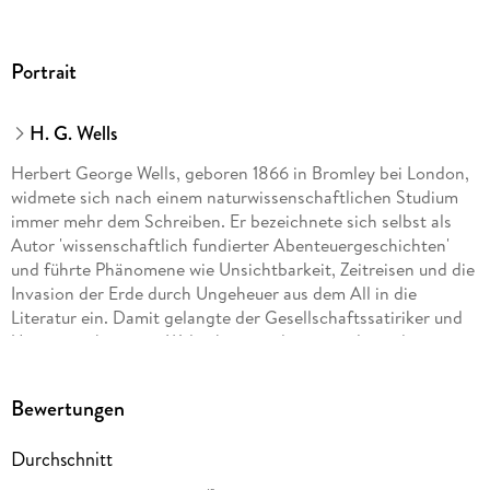
Portrait
H. G. Wells
Herbert George Wells, geboren 1866 in Bromley bei London,
widmete sich nach einem naturwissenschaftlichen Studium
immer mehr dem Schreiben. Er bezeichnete sich selbst als
Autor 'wissenschaftlich fundierter Abenteuergeschichten'
und führte Phänomene wie Unsichtbarkeit, Zeitreisen und die
Invasion der Erde durch Ungeheuer aus dem All in die
Literatur ein. Damit gelangte der Gesellschaftssatiriker und
Utopist nicht nur zu Weltruhm, sondern gestaltete die
Entwicklung der Science fiction entscheidend mit. H. G. Wells
starb 1946 in London.
Bewertungen
Durchschnitt