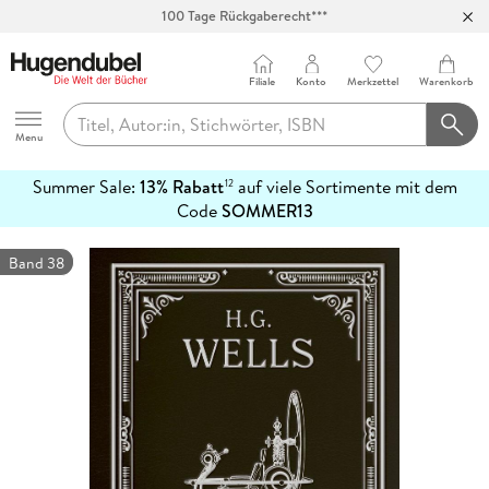
100 Tage Rückgaberecht***
Abholung in über 100 Filialen
Filiale
Konto
Merkzettel
Warenkorb
Hugendubel
Menu
Summer Sale:
13% Rabatt
auf viele Sortimente mit dem
12
mehr
Code
SOMMER13
erfahren
Band 38