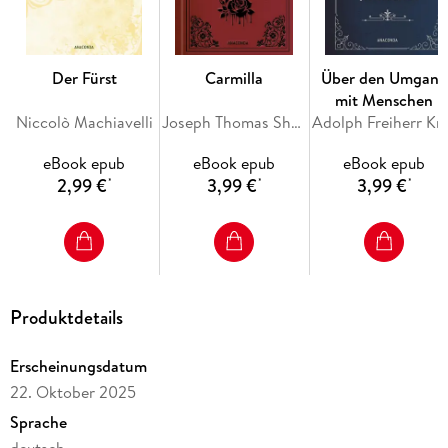
'Erfahrungen sammeln, heißt Fehler begehen.' (H. G. Wells)
'Es kommt nicht darauf an, was für einen Hut man auf dem
Der Fürst
Carmilla
Über den Umgang
Kopf hat, sondern was für einen Kopf unter dem Hut.' H.
mit Menschen
G. Wells
Niccolò Machiavelli
Joseph Thomas Sheridan Le Fanu
Adolph
eBook epub
eBook epub
eBook epub
2,99 €
3,99 €
3,99 €
*
*
*
Produktdetails
Erscheinungsdatum
22. Oktober 2025
Sprache