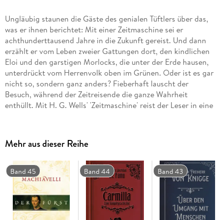
Ungläubig staunen die Gäste des genialen Tüftlers über das,
was er ihnen berichtet: Mit einer Zeitmaschine sei er
achthunderttausend Jahre in die Zukunft gereist. Und dann
erzählt er vom Leben zweier Gattungen dort, den kindlichen
Eloi und den garstigen Morlocks, die unter der Erde hausen,
unterdrückt vom Herrenvolk oben im Grünen. Oder ist es gar
nicht so, sondern ganz anders? Fieberhaft lauscht der
Besuch, während der Zeitreisende die ganze Wahrheit
enthüllt. Mit H. G. Wells' 'Zeitmaschine' reist der Leser in eine
fantastische Utopie von der Zukunft der Menschheit.
Mehr aus dieser Reihe
Der Kultklassiker von 1895
In Cabra-Leder gebunden, mit Goldprägung
Band 45
Band 44
Band 43
'Die Zeitmaschine' zählt zu den Begründern der Science-
Fiction-Literatur und gilt als Schlüsselwerk des Steampunk
Der Roman wurde mehrmals verfilmt und gilt als
Schlüsselwerk des Steampunk-Kultes