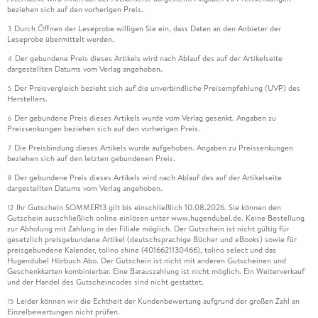
beziehen sich auf den vorherigen Preis.
Durch Öffnen der Leseprobe willigen Sie ein, dass Daten an den Anbieter der
3
Leseprobe übermittelt werden.
Der gebundene Preis dieses Artikels wird nach Ablauf des auf der Artikelseite
4
dargestellten Datums vom Verlag angehoben.
Der Preisvergleich bezieht sich auf die unverbindliche Preisempfehlung (UVP) des
5
Herstellers.
Der gebundene Preis dieses Artikels wurde vom Verlag gesenkt. Angaben zu
6
Preissenkungen beziehen sich auf den vorherigen Preis.
Die Preisbindung dieses Artikels wurde aufgehoben. Angaben zu Preissenkungen
7
beziehen sich auf den letzten gebundenen Preis.
Der gebundene Preis dieses Artikels wird nach Ablauf des auf der Artikelseite
8
dargestellten Datums vom Verlag angehoben.
Ihr Gutschein SOMMER13 gilt bis einschließlich 10.08.2026. Sie können den
12
Gutschein ausschließlich online einlösen unter www.hugendubel.de. Keine Bestellung
zur Abholung mit Zahlung in der Filiale möglich. Der Gutschein ist nicht gültig für
gesetzlich preisgebundene Artikel (deutschsprachige Bücher und eBooks) sowie für
preisgebundene Kalender, tolino shine (4016621130466), tolino select und das
Hugendubel Hörbuch Abo. Der Gutschein ist nicht mit anderen Gutscheinen und
Geschenkkarten kombinierbar. Eine Barauszahlung ist nicht möglich. Ein Weiterverkauf
und der Handel des Gutscheincodes sind nicht gestattet.
Leider können wir die Echtheit der Kundenbewertung aufgrund der großen Zahl an
15
Einzelbewertungen nicht prüfen.