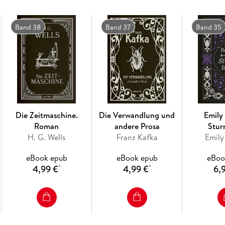
Band 38
Band 37
Band 35
Die Zeitmaschine.
Die Verwandlung und
Emily
Roman
andere Prosa
Stu
H. G. Wells
Franz Kafka
Emily
eBook epub
eBook epub
eBoo
4,99 €
4,99 €
6,
*
*