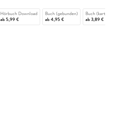
Hörbuch Download
Buch (gebunden)
Buch (kartoniert)
Bu
ab
5,99 €
ab
4,95 €
ab
3,89 €
9,