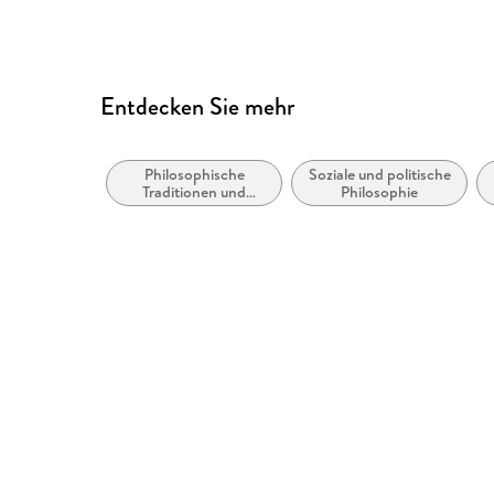
Logische Lesereihenfolge eingehalten
Kurze Alternativtexte (z.B. für Abbildungen) vo
Navigation über vorherige/nächste Abschnitte 
Entdecken Sie mehr
Landmark-Navigation vorhanden
Alle Texte können angepasst werden
Philosophische
Soziale und politische
Alle relevanten Inhalte sind über Screenreader 
Traditionen und
Philosophie
Denkschulen
Entspricht der Vorgabe WCAG v2.1
Entspricht der Vorgabe WCAG Level AAA
Weitere Hinweise: https://www.penguin.de/barri