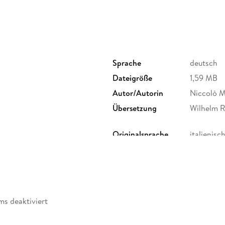
Sprache
deutsch
Dateigröße
1,59 MB
Autor/Autorin
Niccolò M
Übersetzung
Wilhelm 
Originalsprache
italienisc
Family Sharing
Ja
Dateiformat
EPUB
ms deaktiviert