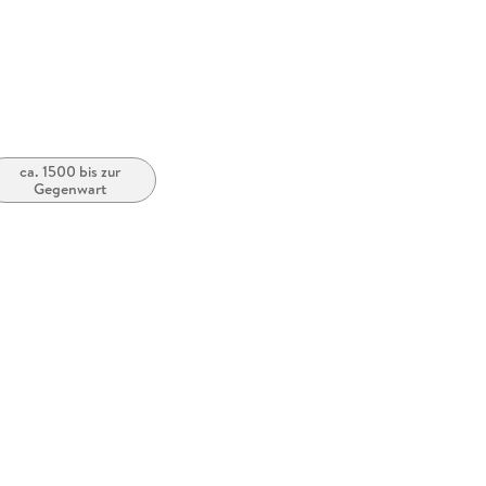
rhanden
möglich
ca. 1500 bis zur
zugänglich
Gegenwart
erefreiheit, barrierefreiheit@penguinrandomhouse.de