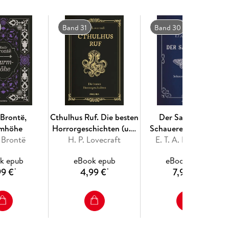
Band 31
Band 30
 Brontë,
Cthulhus Ruf. Die besten
Der Sandmann.
rmhöhe
Horrorgeschichten (u.a.
Schauererzählungen
 Brontë
mit 'Cthulhus Ruf', 'Ding
H. P. Lovecraft
E. T. A. Hoffmann
auf der Schwelle',
k epub
eBook epub
eBook epub
'Pickmans Modell')
99 €
4,99 €
7,99 €
*
*
*