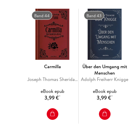
Band 44
Band 43
Carmilla
Über den Umgang mit
Menschen
Joseph Thomas Sheridan Le Fanu
Adolph Freiherr Knigge
eBook epub
eBook epub
3,99 €
3,99 €
*
*