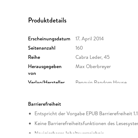
Produktdetails
Erscheinungsdatum
17. April 2014
Seitenanzahl
160
Reihe
Cabra Leder, 45
Herausgegeben
Max Oberbreyer
von
Verlag/Hersteller
Penguin Random House
Kopierschutz
mit Wasserzeichen versehen
Produktart
EBOOK
Barrierefreiheit
ISBN
9783730690673
Entspricht der Vorgabe EPUB Barrierefreiheit 1.1
Keine Barrierefreiheitsfunktionen des Lesesyste
Navigierbares Inhaltsverzeichnis