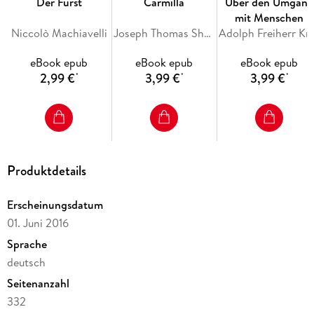
Der Fürst
Carmilla
Über den Umgang
mit Menschen
Gesetzt aus der Minion Pro, 11 pt.
Niccolò Machiavelli
Joseph Thomas Sheridan Le Fanu
Adolph
eBook epub
eBook epub
eBook epub
2,99 €
3,99 €
3,99 €
*
*
*
Produktdetails
Erscheinungsdatum
01. Juni 2016
Sprache
deutsch
Seitenanzahl
332