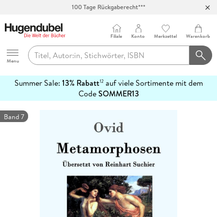
100 Tage Rückgaberecht***
Abholung in über 100 Filialen
Filiale
Konto
Merkzettel
Warenkorb
Hugendubel
Menu
Summer Sale:
13% Rabatt
auf viele Sortimente mit dem
12
mehr
Code
SOMMER13
erfahren
Band 7