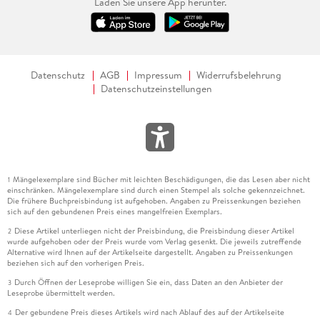
Laden Sie unsere App herunter.
Datenschutz
AGB
Impressum
Widerrufsbelehrung
Datenschutzeinstellungen
Mängelexemplare sind Bücher mit leichten Beschädigungen, die das Lesen aber nicht
1
einschränken. Mängelexemplare sind durch einen Stempel als solche gekennzeichnet.
Die frühere Buchpreisbindung ist aufgehoben. Angaben zu Preissenkungen beziehen
sich auf den gebundenen Preis eines mangelfreien Exemplars.
Diese Artikel unterliegen nicht der Preisbindung, die Preisbindung dieser Artikel
2
wurde aufgehoben oder der Preis wurde vom Verlag gesenkt. Die jeweils zutreffende
Alternative wird Ihnen auf der Artikelseite dargestellt. Angaben zu Preissenkungen
beziehen sich auf den vorherigen Preis.
Durch Öffnen der Leseprobe willigen Sie ein, dass Daten an den Anbieter der
3
Leseprobe übermittelt werden.
Der gebundene Preis dieses Artikels wird nach Ablauf des auf der Artikelseite
4