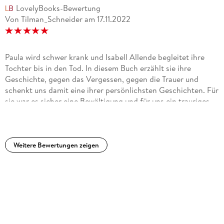
LovelyBooks-Bewertung
Von Tilman_Schneider
am
17.11.2022
Paula wird schwer krank und Isabell Allende begleitet ihre
Tochter bis in den Tod. In diesem Buch erzählt sie ihre
Geschichte, gegen das Vergessen, gegen die Trauer und
schenkt uns damit eine ihrer persönlichsten Geschichten. Für
sie war es sicher eine Bewältigung und für uns ein trauriges
Vermächtnis und ein Ansporn das Leben zu feiern.
Weitere Bewertungen zeigen