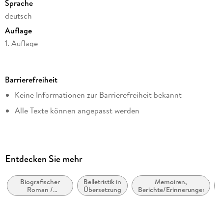
Sprache
deutsch
Auflage
1. Auflage
Seitenanzahl
488
Barrierefreiheit
Dateigröße
Keine Informationen zur Barrierefreiheit bekannt
1,46 MB
Alle Texte können angepasst werden
Reihe
Suhrkamp Verlag
Autor/Autorin
Isabel Allende
Entdecken Sie mehr
Verlag/Hersteller
Suhrkamp Verlag
Biografischer
Belletristik in
Memoiren,
Roman /
Übersetzung
Berichte/Erinnerungen
Kopierschutz
Autobiografischer
Roman
mit Wasserzeichen versehen