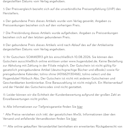
dargestellten Datums vom Verlag angehoben.
Der Preisvergleich bezieht sich auf die unverbindliche Preisempfehlung (UVP) des
5
Herstellers.
Der gebundene Preis dieses Artikels wurde vom Verlag gesenkt. Angaben zu
6
Preissenkungen beziehen sich auf den vorherigen Preis.
Die Preisbindung dieses Artikels wurde aufgehoben. Angaben zu Preissenkungen
7
beziehen sich auf den letzten gebundenen Preis.
Der gebundene Preis dieses Artikels wird nach Ablauf des auf der Artikelseite
8
dargestellten Datums vom Verlag angehoben.
Ihr Gutschein SOMMER13 gilt bis einschließlich 10.08.2026. Sie können den
12
Gutschein ausschließlich online einlösen unter www.hugendubel.de. Keine Bestellung
zur Abholung mit Zahlung in der Filiale möglich. Der Gutschein ist nicht gültig für
gesetzlich preisgebundene Artikel (deutschsprachige Bücher und eBooks) sowie für
preisgebundene Kalender, tolino shine (4016621130466), tolino select und das
Hugendubel Hörbuch Abo. Der Gutschein ist nicht mit anderen Gutscheinen und
Geschenkkarten kombinierbar. Eine Barauszahlung ist nicht möglich. Ein Weiterverkauf
und der Handel des Gutscheincodes sind nicht gestattet.
Leider können wir die Echtheit der Kundenbewertung aufgrund der großen Zahl an
15
Einzelbewertungen nicht prüfen.
Alle Informationen zur Tiefpreisgarantie finden Sie
hier
16
Alle Preise verstehen sich inkl. der gesetzlichen MwSt. Informationen über den
*
Versand und anfallende Versandkosten finden Sie
hier
Alle online gekauften Versandartikel beinhalten ein erweitertes Rückgaberecht von
***