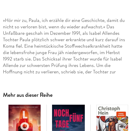
»Hör mir zu, Paula, ich erzähle dir eine Geschichte, damit du
nicht so verloren bist, wenn du wieder aufwachst.« Das
Unfaßbare geschah im Dezember 1991, als lsabel Allendes
Tochter Paula plötzlich schwer erkrankte und kurz darauf ins
Koma fiel. Eine heimtückische Stoffwechselkrankheit hatte
die lebensfrohe junge Frau jäh niedergeworfen, im Herbst
1992 starb sie. Das Schicksal ihrer Tochter wurde für lsabel
Allende zur schwersten Prüfung ihres Lebens. Um die
Hoffnung nicht zu verlieren, schrieb sie, der Tochter zur
Erinnerung um sich selbst zur Tröstung, »das Buch ihres
Lebens - in doppelter Hinsieht« (Bayerischer Rundfunk), ihr
persönlichstes und intimstes Buch »eine Hymne auf das
Mehr aus dieser Reihe
Leben« (stern)