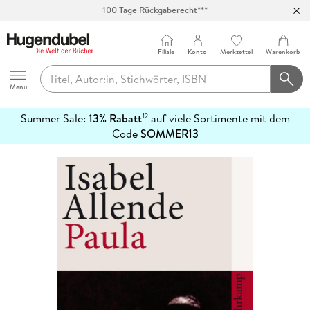
100 Tage Rückgaberecht***
Abholung in über 100 Filialen
Filiale
Konto
Merkzettel
Warenkorb
Hugendubel
Menu
Summer Sale:
13% Rabatt
auf viele Sortimente mit dem
12
mehr
Code
SOMMER13
erfahren