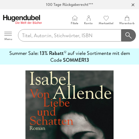
100 Tage Rückgaberecht***
Abholung in über 100 Filialen
Filiale
Konto
Merkzettel
Warenkorb
Hugendubel
Menu
Summer Sale:
13% Rabatt
auf viele Sortimente mit dem
12
mehr
Code
SOMMER13
erfahren