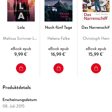
Das Geisterhaus
war Bewältigung meiner Erinnerung.
Von Liebe und Schatten
nahm mir meinen Haß und meine Wut.
Eva Luna
Lola
Noch fünf Tage
Das Narrenschiff
ist ein fröhliches Buch. « Isabel Allende
Melissa Scrivner Love
Helena Falke
Christoph Hein
eBook epub
eBook epub
eBook epub
9,99 €
16,99 €
15,99 €
*
*
*
Produktdetails
Erscheinungsdatum
08. Juli 2015