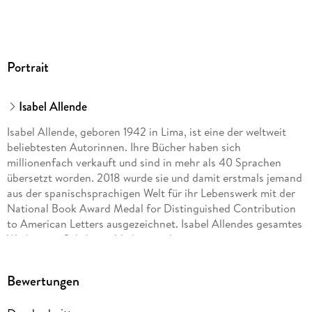
Portrait
Isabel Allende
Isabel Allende, geboren 1942 in Lima, ist eine der weltweit
beliebtesten Autorinnen. Ihre Bücher haben sich
millionenfach verkauft und sind in mehr als 40 Sprachen
übersetzt worden. 2018 wurde sie und damit erstmals jemand
aus der spanischsprachigen Welt für ihr Lebenswerk mit der
National Book Award Medal for Distinguished Contribution
to American Letters ausgezeichnet. Isabel Allendes gesamtes
Werk ist im Suhrkamp Verlag erschienen.
Bewertungen
Dagmar Ploetz, geboren 1946 in Herrsching am Ammersee,
wuchs in Argentinien auf. Später studierte sie Germanistik