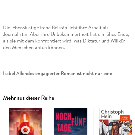
Die lebenslustige Irene Beltrán liebt ihre Arbeit als
Journalistin. Aber ihre Unbekümmertheit hat ein jähes Ende,
als sie mit dem konfrontiert wird, was Diktatur und Willkür
den Menschen antun können.
Isabel Allendes engagierter Roman ist nicht nur eine
Liebesgeschichte, sondern auch die Auseinandersetzung mit
Chiles jüngster Vergangenheit: »Ich muß einen Kontinent
erzählen«, sagt die Autorin, »für diejenigen sprechen, die
Mehr aus dieser Reihe
keine Stimme haben. «
»Die drei Romane markieren Etappen meines Lebens.