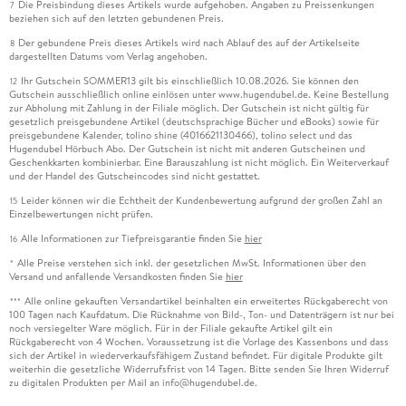
Die Preisbindung dieses Artikels wurde aufgehoben. Angaben zu Preissenkungen
7
beziehen sich auf den letzten gebundenen Preis.
Der gebundene Preis dieses Artikels wird nach Ablauf des auf der Artikelseite
8
dargestellten Datums vom Verlag angehoben.
Ihr Gutschein SOMMER13 gilt bis einschließlich 10.08.2026. Sie können den
12
Gutschein ausschließlich online einlösen unter www.hugendubel.de. Keine Bestellung
zur Abholung mit Zahlung in der Filiale möglich. Der Gutschein ist nicht gültig für
gesetzlich preisgebundene Artikel (deutschsprachige Bücher und eBooks) sowie für
preisgebundene Kalender, tolino shine (4016621130466), tolino select und das
Hugendubel Hörbuch Abo. Der Gutschein ist nicht mit anderen Gutscheinen und
Geschenkkarten kombinierbar. Eine Barauszahlung ist nicht möglich. Ein Weiterverkauf
und der Handel des Gutscheincodes sind nicht gestattet.
Leider können wir die Echtheit der Kundenbewertung aufgrund der großen Zahl an
15
Einzelbewertungen nicht prüfen.
Alle Informationen zur Tiefpreisgarantie finden Sie
hier
16
Alle Preise verstehen sich inkl. der gesetzlichen MwSt. Informationen über den
*
Versand und anfallende Versandkosten finden Sie
hier
Alle online gekauften Versandartikel beinhalten ein erweitertes Rückgaberecht von
***
100 Tagen nach Kaufdatum. Die Rücknahme von Bild-, Ton- und Datenträgern ist nur bei
noch versiegelter Ware möglich. Für in der Filiale gekaufte Artikel gilt ein
Rückgaberecht von 4 Wochen. Voraussetzung ist die Vorlage des Kassenbons und dass
sich der Artikel in wiederverkaufsfähigem Zustand befindet. Für digitale Produkte gilt
weiterhin die gesetzliche Widerrufsfrist von 14 Tagen. Bitte senden Sie Ihren Widerruf
zu digitalen Produkten per Mail an info@hugendubel.de.