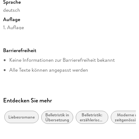
Sprache
deutsch
Auflage
1. Auflage
Seitenanzahl
424
Barrierefreiheit
Dateigröße
Keine Informationen zur Barrierefreiheit bekannt
1,96 MB
Alle Texte können angepasst werden
Reihe
Suhrkamp Verlag
Autor/Autorin
Isabel Allende
Entdecken Sie mehr
Übersetzung
Dagmar Ploetz
Belletristik in
Belletristik:
Moderne u
Liebesromane
Übersetzung
erzählerische
zeitgenössis
Verlag/Hersteller
Themen,
Belletristik
Stoffe,
allgemein u
Suhrkamp Verlag
Motive
literarisch