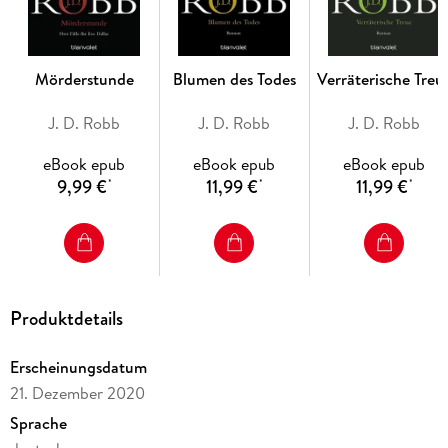
Future-Crime-Spannung:
Packende Mordfälle in einem
futuristischen New York.
Starke Ermittlerin:
Eve Dallas überzeugt mit Cleverness, Mut
und Tiefe.
Mörderstunde
Blumen des Todes
Verräterische Treu
Mitreißende Romance-Elemente:
Thriller-Action trifft auf
eine einzigartige Liebesstory.
J. D. Robb
J. D. Robb
J. D. Robb
eBook epub
eBook epub
eBook epub
9,99 €
11,99 €
11,99 €
*
*
*
Produktdetails
Erscheinungsdatum
21. Dezember 2020
Sprache