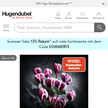
100 Tage Rückgaberecht***
Abholung in über 100 Filialen
Filiale
Konto
Merkzettel
Warenkorb
Hugendubel
Menu
Summer Sale:
13% Rabatt
auf viele Sortimente mit dem
12
mehr
Code
SOMMER13
erfahren
Band 40