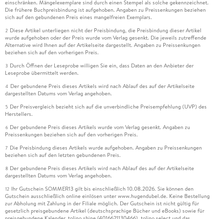
einschränken. Mängelexemplare sind durch einen Stempel als solche gekennzeichnet.
Die frühere Buchpreisbindung ist aufgehoben. Angaben zu Preissenkungen beziehen
sich auf den gebundenen Preis eines mangelfreien Exemplars.
Diese Artikel unterliegen nicht der Preisbindung, die Preisbindung dieser Artikel
2
wurde aufgehoben oder der Preis wurde vom Verlag gesenkt. Die jeweils zutreffende
Alternative wird Ihnen auf der Artikelseite dargestellt. Angaben zu Preissenkungen
beziehen sich auf den vorherigen Preis.
Durch Öffnen der Leseprobe willigen Sie ein, dass Daten an den Anbieter der
3
Leseprobe übermittelt werden.
Der gebundene Preis dieses Artikels wird nach Ablauf des auf der Artikelseite
4
dargestellten Datums vom Verlag angehoben.
Der Preisvergleich bezieht sich auf die unverbindliche Preisempfehlung (UVP) des
5
Herstellers.
Der gebundene Preis dieses Artikels wurde vom Verlag gesenkt. Angaben zu
6
Preissenkungen beziehen sich auf den vorherigen Preis.
Die Preisbindung dieses Artikels wurde aufgehoben. Angaben zu Preissenkungen
7
beziehen sich auf den letzten gebundenen Preis.
Der gebundene Preis dieses Artikels wird nach Ablauf des auf der Artikelseite
8
dargestellten Datums vom Verlag angehoben.
Ihr Gutschein SOMMER13 gilt bis einschließlich 10.08.2026. Sie können den
12
Gutschein ausschließlich online einlösen unter www.hugendubel.de. Keine Bestellung
zur Abholung mit Zahlung in der Filiale möglich. Der Gutschein ist nicht gültig für
gesetzlich preisgebundene Artikel (deutschsprachige Bücher und eBooks) sowie für
preisgebundene Kalender, tolino shine (4016621130466), tolino select und das