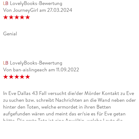
LovelyBooks-Bewertung
Von JourneyGirl
am
27.03.2024
Genial
LovelyBooks-Bewertung
Von ban-aislingeach
am
11.09.2022
In Eve Dallas 43 Fall versucht die/der Mörder Kontakt zu Eve
zu suchen bzw. schreibt Nachrichten an die Wand neben oder
hinter den Toten, welche ermordet in ihren Betten
aufgefunden wären und meint das er/sie es für Eve getan
hätte. Die erste Tote ist eine Anwältin, welche Leute die
hinter Gittern sitzen sollten vor diesen bewahrt oder dafür
kämpft, dass diese nicht lange hinter diesen sitzen müssen.