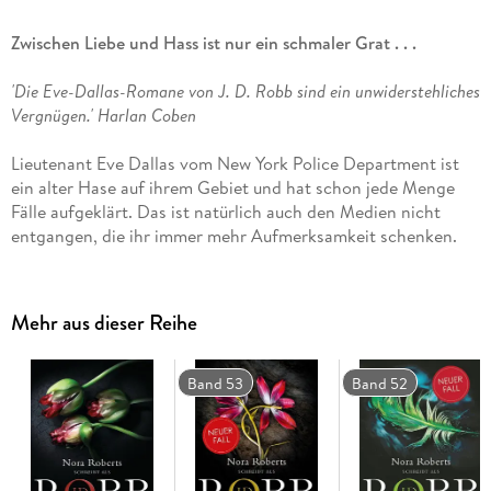
Zwischen Liebe und Hass ist nur ein schmaler Grat . . .
'Die Eve-Dallas-Romane von J. D. Robb sind ein unwiderstehliches
Vergnügen.'
Harlan Coben
Lieutenant Eve Dallas vom New York Police Department ist
ein alter Hase auf ihrem Gebiet und hat schon jede Menge
Fälle aufgeklärt. Das ist natürlich auch den Medien nicht
entgangen, die ihr immer mehr Aufmerksamkeit schenken.
Dass sie - und ihr geliebter Ehemann Roarke - Objekte
diverser Spekulationen sind, lässt sie meistens kalt. Doch nun
ist Eve nicht mehr nur im Fokus der Medien, plötzlich
Mehr aus dieser Reihe
interessiert sich auch jemand anders für sie und ihr Leben,
auf eine fast besessene Art. Es gibt in New York jemanden,
der sie für außergewöhnlich hält und jeden Tag an sie denkt.
Band 53
Band 52
Jemand, der glaubt, dass er und Eve eine besondere
Beziehung zueinander haben. Jemand, der für sie töten würde
- immer und immer wieder . . .