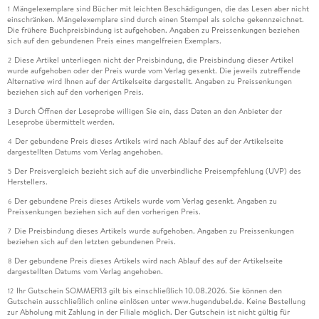
Mängelexemplare sind Bücher mit leichten Beschädigungen, die das Lesen aber nicht
1
einschränken. Mängelexemplare sind durch einen Stempel als solche gekennzeichnet.
Die frühere Buchpreisbindung ist aufgehoben. Angaben zu Preissenkungen beziehen
sich auf den gebundenen Preis eines mangelfreien Exemplars.
Diese Artikel unterliegen nicht der Preisbindung, die Preisbindung dieser Artikel
2
wurde aufgehoben oder der Preis wurde vom Verlag gesenkt. Die jeweils zutreffende
Alternative wird Ihnen auf der Artikelseite dargestellt. Angaben zu Preissenkungen
beziehen sich auf den vorherigen Preis.
Durch Öffnen der Leseprobe willigen Sie ein, dass Daten an den Anbieter der
3
Leseprobe übermittelt werden.
Der gebundene Preis dieses Artikels wird nach Ablauf des auf der Artikelseite
4
dargestellten Datums vom Verlag angehoben.
Der Preisvergleich bezieht sich auf die unverbindliche Preisempfehlung (UVP) des
5
Herstellers.
Der gebundene Preis dieses Artikels wurde vom Verlag gesenkt. Angaben zu
6
Preissenkungen beziehen sich auf den vorherigen Preis.
Die Preisbindung dieses Artikels wurde aufgehoben. Angaben zu Preissenkungen
7
beziehen sich auf den letzten gebundenen Preis.
Der gebundene Preis dieses Artikels wird nach Ablauf des auf der Artikelseite
8
dargestellten Datums vom Verlag angehoben.
Ihr Gutschein SOMMER13 gilt bis einschließlich 10.08.2026. Sie können den
12
Gutschein ausschließlich online einlösen unter www.hugendubel.de. Keine Bestellung
zur Abholung mit Zahlung in der Filiale möglich. Der Gutschein ist nicht gültig für