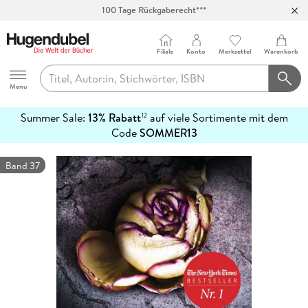
Abholung in über 100 Filialen
Filiale
Konto
Merkzettel
Warenkorb
Hugendubel
Menu
Summer Sale:
13% Rabatt
auf viele Sortimente mit dem
12
mehr
Code
SOMMER13
erfahren
Band 37