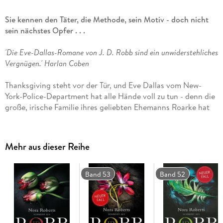
Sie kennen den Täter, die Methode, sein Motiv - doch nicht
sein nächstes Opfer . . .
'Die Eve-Dallas-Romane von J. D. Robb sind ein unwiderstehliches
Vergnügen.'
Harlan Coben
Thanksgiving steht vor der Tür, und Eve Dallas vom New-
York-Police-Department hat alle Hände voll zu tun - denn die
große, irische Familie ihres geliebten Ehemanns Roarke hat
sich angekündigt. Doch dann wird sie zu einem Tatort
gerufen: Die Reinholds wurden in ihrer Wohnung gefunden -
auf brutale Weise ermordet. Alle, die sie kannten, sind
Mehr aus dieser Reihe
fassungslos, denn der Täter, das wird schnell klar, war deren
eigener Sohn, der aus Rache handelte. Eve und ihr Team
wissen also, wer es war, wie es passierte und was die Gründe
Band 53
Band 52
für den Mord waren. Was sie nun herausfinden müssen, ist,
wo der Mörder als Nächstes zuschlagen wird . . .
Future-Crime-Spannung:
Packende Mordfälle in einem