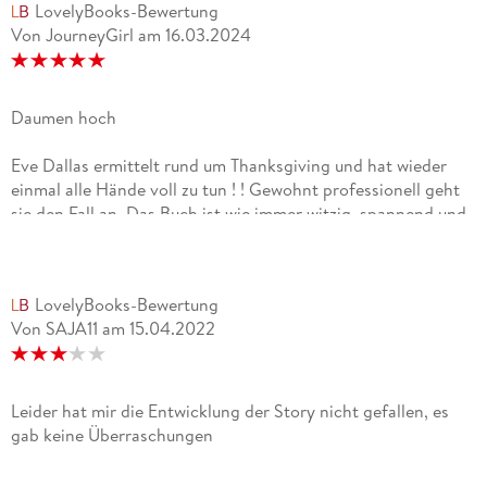
LovelyBooks-Bewertung
Von JourneyGirl
am
16.03.2024
Daumen hoch
Eve Dallas ermittelt rund um Thanksgiving und hat wieder
einmal alle Hände voll zu tun ! ! Gewohnt professionell geht
sie den Fall an. Das Buch ist wie immer witzig, spannend und
absolut genial geschrieben. Denn Nora Roberts weiß, wie sie
gute Krimis schreiben muss ! ! Ein super tolles Buch aus dieser
langen Teihe guter Krimis !
LovelyBooks-Bewertung
Von SAJA11
am
15.04.2022
Leider hat mir die Entwicklung der Story nicht gefallen, es
gab keine Überraschungen