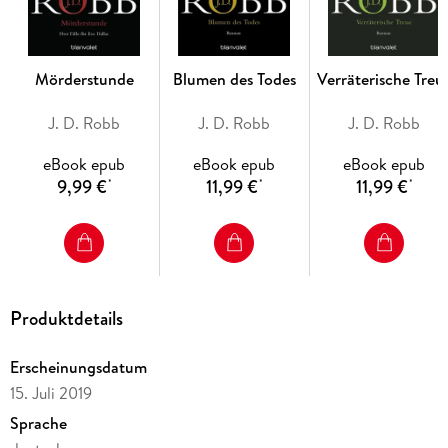
futuristischen New York.
Starke Ermittlerin:
Eve Dallas überzeugt mit Cleverness, Mut
und Tiefe.
Mitreißende Romance-Elemente:
Thriller-Action trifft auf
Mörderstunde
Blumen des Todes
Verräterische Treu
eine einzigartige Liebesstory.
J. D. Robb
J. D. Robb
J. D. Robb
eBook epub
eBook epub
eBook epub
9,99 €
11,99 €
11,99 €
*
*
*
Produktdetails
Erscheinungsdatum
15. Juli 2019
Sprache