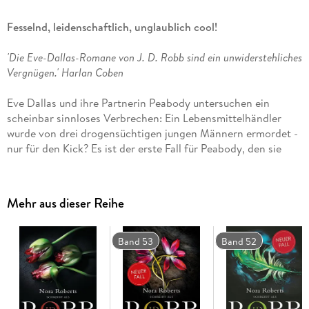
Fesselnd, leidenschaftlich, unglaublich cool!
'Die Eve-Dallas-Romane von J. D. Robb sind ein unwiderstehliches
Vergnügen.'
Harlan Coben
Eve Dallas und ihre Partnerin Peabody untersuchen ein
scheinbar sinnloses Verbrechen: Ein Lebensmittelhändler
wurde von drei drogensüchtigen jungen Männern ermordet -
nur für den Kick? Es ist der erste Fall für Peabody, den sie
leiten darf, und sie stolpert gleich in eine heikle Situation: Sie
belauscht unfreiwillig ihre Kollegen Garnet und Oberman bei
einer Unterhaltung, in der es eindeutig um Korruption geht.
Mehr aus dieser Reihe
Eve und Peabody setzen alles daran, ausreichend Beweise zu
finden, um das schmutzige Spiel der Cops zu enttarnen. Aber
auch der eigentliche Fall bereitet den beiden zunehmend
Band 53
Band 52
Kopfschmerzen . . .
Future-Crime-Spannung:
Packende Mordfälle in einem
futuristischen New York.