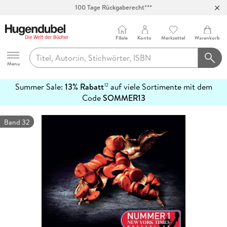
100 Tage Rückgaberecht***
Abholung in über 100 Filialen
Filiale
Konto
Merkzettel
Warenkorb
Hugendubel
Menu
Summer Sale:
13% Rabatt
auf viele Sortimente mit dem
12
mehr
Code
SOMMER13
erfahren
Band 32