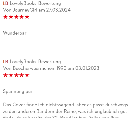
LovelyBooks-Bewertung
Von JourneyGirl
am
27.03.2024
Wunderbar
LovelyBooks-Bewertung
Von Buecherwuermchen_1990
am
03.01.2023
Spannung pur
Das Cover finde ich nichtssagend, aber es passt durchwegs
zu den anderen Bändern der Reihe, was ich unglaublich gut
finde, da es bereits der 32. Band ist.Eva Dallas und ihre
Partnerin Peabody untersuchen einen Fall, bei dem Peabody
zum ersten Mal die Leitung hat. Dabei stolpert sie in eine