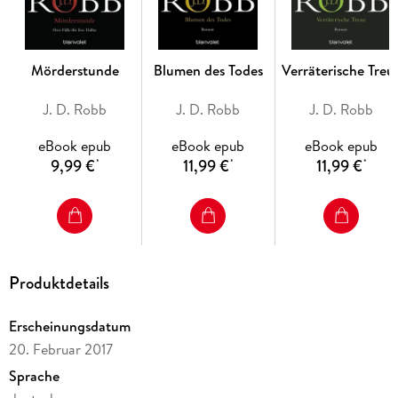
Starke Ermittlerin:
Eve Dallas überzeugt mit Cleverness, Mut
und Tiefe.
Mitreißende Romance-Elemente:
Thriller-Action trifft auf
eine einzigartige Liebesstory.
Mörderstunde
Blumen des Todes
Verräterische Treu
J. D. Robb
J. D. Robb
J. D. Robb
eBook epub
eBook epub
eBook epub
9,99 €
11,99 €
11,99 €
*
*
*
Produktdetails
Erscheinungsdatum
20. Februar 2017
Sprache