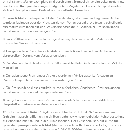
einschränken. Mängelexemplare sind durch einen Stempel als solche gekennzeichnet.
Die frühere Buchpreisbindung ist aufgehoben. Angaben zu Preissenkungen beziehen
sich auf den gebundenen Preis eines mangelfreien Exemplars.
Diese Artikel unterliegen nicht der Preisbindung, die Preisbindung dieser Artikel
2
wurde aufgehoben oder der Preis wurde vom Verlag gesenkt. Die jeweils zutreffende
Alternative wird Ihnen auf der Artikelseite dargestellt. Angaben zu Preissenkungen
beziehen sich auf den vorherigen Preis.
Durch Öffnen der Leseprobe willigen Sie ein, dass Daten an den Anbieter der
3
Leseprobe übermittelt werden.
Der gebundene Preis dieses Artikels wird nach Ablauf des auf der Artikelseite
4
dargestellten Datums vom Verlag angehoben.
Der Preisvergleich bezieht sich auf die unverbindliche Preisempfehlung (UVP) des
5
Herstellers.
Der gebundene Preis dieses Artikels wurde vom Verlag gesenkt. Angaben zu
6
Preissenkungen beziehen sich auf den vorherigen Preis.
Die Preisbindung dieses Artikels wurde aufgehoben. Angaben zu Preissenkungen
7
beziehen sich auf den letzten gebundenen Preis.
Der gebundene Preis dieses Artikels wird nach Ablauf des auf der Artikelseite
8
dargestellten Datums vom Verlag angehoben.
Ihr Gutschein SOMMER13 gilt bis einschließlich 10.08.2026. Sie können den
12
Gutschein ausschließlich online einlösen unter www.hugendubel.de. Keine Bestellung
zur Abholung mit Zahlung in der Filiale möglich. Der Gutschein ist nicht gültig für
gesetzlich preisgebundene Artikel (deutschsprachige Bücher und eBooks) sowie für
preisgebundene Kalender, tolino shine (4016621130466), tolino select und das