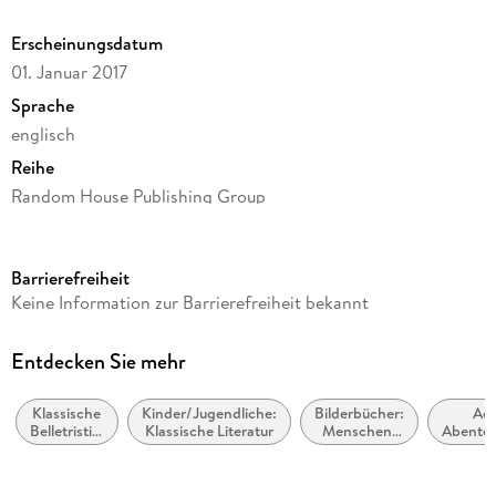
Erscheinungsdatum
01. Januar 2017
Sprache
englisch
Reihe
Random House Publishing Group
Autor/Autorin
J. M. Barrie
Barrierefreiheit
Verlag/Hersteller
Keine Information zur Barrierefreiheit bekannt
Neeland Media LLC
Kopierschutz
Entdecken Sie mehr
mit Wasserzeichen versehen
Klassische
Kinder/Jugendliche:
Bilderbücher:
Act
Produktart
Belletristik:
Klassische Literatur
Menschen,
Abente
EBOOK
allgemein
Figuren,
und
Charaktere
Dateiformat
literarisch