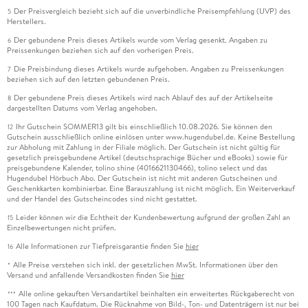
Der Preisvergleich bezieht sich auf die unverbindliche Preisempfehlung (UVP) des
5
Herstellers.
Der gebundene Preis dieses Artikels wurde vom Verlag gesenkt. Angaben zu
6
Preissenkungen beziehen sich auf den vorherigen Preis.
Die Preisbindung dieses Artikels wurde aufgehoben. Angaben zu Preissenkungen
7
beziehen sich auf den letzten gebundenen Preis.
Der gebundene Preis dieses Artikels wird nach Ablauf des auf der Artikelseite
8
dargestellten Datums vom Verlag angehoben.
Ihr Gutschein SOMMER13 gilt bis einschließlich 10.08.2026. Sie können den
12
Gutschein ausschließlich online einlösen unter www.hugendubel.de. Keine Bestellung
zur Abholung mit Zahlung in der Filiale möglich. Der Gutschein ist nicht gültig für
gesetzlich preisgebundene Artikel (deutschsprachige Bücher und eBooks) sowie für
preisgebundene Kalender, tolino shine (4016621130466), tolino select und das
Hugendubel Hörbuch Abo. Der Gutschein ist nicht mit anderen Gutscheinen und
Geschenkkarten kombinierbar. Eine Barauszahlung ist nicht möglich. Ein Weiterverkauf
und der Handel des Gutscheincodes sind nicht gestattet.
Leider können wir die Echtheit der Kundenbewertung aufgrund der großen Zahl an
15
Einzelbewertungen nicht prüfen.
Alle Informationen zur Tiefpreisgarantie finden Sie
hier
16
Alle Preise verstehen sich inkl. der gesetzlichen MwSt. Informationen über den
*
Versand und anfallende Versandkosten finden Sie
hier
Alle online gekauften Versandartikel beinhalten ein erweitertes Rückgaberecht von
***
100 Tagen nach Kaufdatum. Die Rücknahme von Bild-, Ton- und Datenträgern ist nur bei