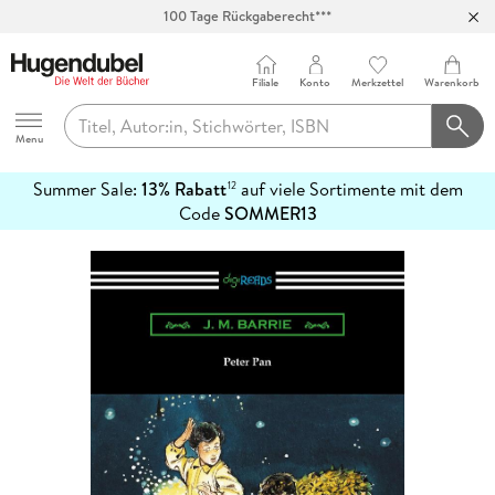
100 Tage Rückgaberecht***
Abholung in über 100 Filialen
Filiale
Konto
Merkzettel
Warenkorb
Hugendubel
Menu
Summer Sale:
13% Rabatt
auf viele Sortimente mit dem
12
mehr
Code
SOMMER13
erfahren