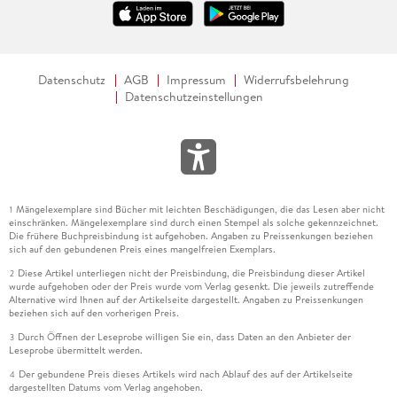
Datenschutz
AGB
Impressum
Widerrufsbelehrung
Datenschutzeinstellungen
Mängelexemplare sind Bücher mit leichten Beschädigungen, die das Lesen aber nicht
1
einschränken. Mängelexemplare sind durch einen Stempel als solche gekennzeichnet.
Die frühere Buchpreisbindung ist aufgehoben. Angaben zu Preissenkungen beziehen
sich auf den gebundenen Preis eines mangelfreien Exemplars.
Diese Artikel unterliegen nicht der Preisbindung, die Preisbindung dieser Artikel
2
wurde aufgehoben oder der Preis wurde vom Verlag gesenkt. Die jeweils zutreffende
Alternative wird Ihnen auf der Artikelseite dargestellt. Angaben zu Preissenkungen
beziehen sich auf den vorherigen Preis.
Durch Öffnen der Leseprobe willigen Sie ein, dass Daten an den Anbieter der
3
Leseprobe übermittelt werden.
Der gebundene Preis dieses Artikels wird nach Ablauf des auf der Artikelseite
4
dargestellten Datums vom Verlag angehoben.