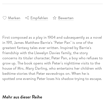
Merken
Empfehlen
Bewerten
First composed as a play in 1904 and subsequently as a novel
in 1911, James Matthew Barrie's "Peter Pan" is one of the
greatest fantasy tales ever written. Inspired by Barrie's
friendship with the Llewelyn Davies family, the story
concerns its titular character, Peter Pan, a boy who refuses to
grow up. The book opens with Peter's nighttime visits to the
house of Mrs. Mary Darling, who entertains her children with
bedtime stories that Peter eavesdrops on. When he is
spotted one evening Peter loses his shadow trying to escape.
Later he returns to retrieve it and his identity is finally
revealed to Wendy Darling. Peter invites Wendy, along with
her brothers John and Michael, to return to his island home
Mehr aus dieser Reihe
of Neverland. There Peter welcomes Wendy into his
underground home where she assumes a mothering role to