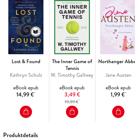
his gang of lost boys. A series of adventures ensue for Peter,
his lost boys, and the Darling children. They travel to the
Mermaids' Lagoon to rescue the princess Tiger Lily and have
their first battle with the evil Captain Hook and his pirates.
Later Peter must rescue John, Michael, and Wendy when they
are captured by Captain Hook. A captivating tale of fantasy
and adventure "Peter Pan" has delighted audiences and
readers ever since its first appearance. This edition includes a
biographical afterword.
Lost & Found
The Inner Game of
Northanger Abbe
Tennis
Kathryn Schulz
W. Timothy Gallwey
Jane Austen
eBook epub
eBook epub
eBook epub
14,99 €
3,49 €
1,99 €
*
*
*
10,99 €
Produktdetails