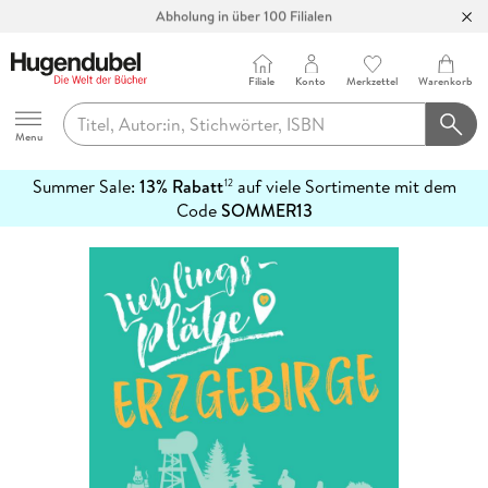
Abholung in über 100 Filialen
Filiale
Konto
Merkzettel
Warenkorb
Hugendubel
Menu
Summer Sale:
13% Rabatt
auf viele Sortimente mit dem
12
mehr
Code
SOMMER13
erfahren