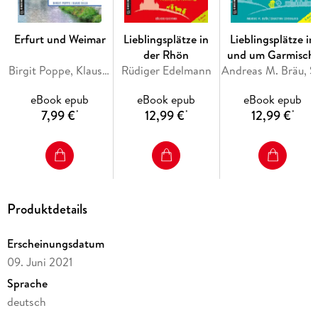
Erfurt und Weimar
Lieblingsplätze in
Lieblingsplätze in
der Rhön
und um Garmisch
Birgit Poppe, Klaus Silla
Rüdiger Edelmann
Partenkirchen
Andreas M. 
eBook epub
eBook epub
eBook epub
7,99 €
12,99 €
12,99 €
*
*
*
Produktdetails
Erscheinungsdatum
09. Juni 2021
Sprache
deutsch