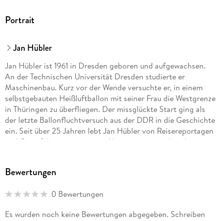
Portrait
Jan Hübler
Jan Hübler ist 1961 in Dresden geboren und aufgewachsen.
An der Technischen Universität Dresden studierte er
Maschinenbau. Kurz vor der Wende versuchte er, in einem
selbstgebauten Heißluftballon mit seiner Frau die Westgrenze
in Thüringen zu überfliegen. Der missglückte Start ging als
der letzte Ballonfluchtversuch aus der DDR in die Geschichte
ein. Seit über 25 Jahren lebt Jan Hübler von Reisereportagen
und Gästeführungen in seiner Heimatregion und ist Autor
von lokalen Reiseführern. Der Band »Lieblingsplätze
Erzgebirge« ist einer von seinen drei Lieblingsplätze-Bänden,
Bewertungen
die im Gmeiner-Verlag erschienen sind.
0 Bewertungen
Es wurden noch keine Bewertungen abgegeben. Schreiben