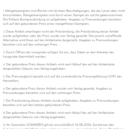
Mängelexemplare sind Bücher mit leichten Beschädigungen, die das Lesen aber nicht
1
einschränken. Mängelexemplare sind durch einen Stempel als solche gekennzeichnet.
Die frühere Buchpreisbindung ist aufgehoben. Angaben zu Preissenkungen beziehen
sich auf den gebundenen Preis eines mangelfreien Exemplars.
Diese Artikel unterliegen nicht der Preisbindung, die Preisbindung dieser Artikel
2
wurde aufgehoben oder der Preis wurde vom Verlag gesenkt. Die jeweils zutreffende
Alternative wird Ihnen auf der Artikelseite dargestellt. Angaben zu Preissenkungen
beziehen sich auf den vorherigen Preis.
Durch Öffnen der Leseprobe willigen Sie ein, dass Daten an den Anbieter der
3
Leseprobe übermittelt werden.
Der gebundene Preis dieses Artikels wird nach Ablauf des auf der Artikelseite
4
dargestellten Datums vom Verlag angehoben.
Der Preisvergleich bezieht sich auf die unverbindliche Preisempfehlung (UVP) des
5
Herstellers.
Der gebundene Preis dieses Artikels wurde vom Verlag gesenkt. Angaben zu
6
Preissenkungen beziehen sich auf den vorherigen Preis.
Die Preisbindung dieses Artikels wurde aufgehoben. Angaben zu Preissenkungen
7
beziehen sich auf den letzten gebundenen Preis.
Der gebundene Preis dieses Artikels wird nach Ablauf des auf der Artikelseite
8
dargestellten Datums vom Verlag angehoben.
Ihr Gutschein SOMMER13 gilt bis einschließlich 10.08.2026. Sie können den
12
Gutschein ausschließlich online einlösen unter www.hugendubel.de. Keine Bestellung