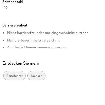
Seitenanzahl
192
Reihe
Lieblingsplätze im GMEINER-Verlag
Barrierefreiheit
Autor/Autorin
Nicht barrierefrei oder nur eingeschränkt nutzbar
Jan Hübler
Navigierbares Inhaltsverzeichnis
Verlag/Hersteller
Gmeiner Verlag eBooks
Alle Texte können angepasst werden
Kopierschutz
ohne Kopierschutz
Entdecken Sie mehr
Family Sharing
Ja
Reiseführer
Sachsen
Produktart
EBOOK
Dateiformat
EPUB