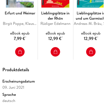
Erfurt und Weimar
Lieblingsplätze in
Lieblingsplätze in
der Rhön
und um Garmisch
Birgit Poppe, Klaus Silla
Rüdiger Edelmann
Partenkirchen
Andreas M. 
eBook epub
eBook epub
eBook epub
7,99 €
12,99 €
12,99 €
*
*
*
Produktdetails
Erscheinungsdatum
09. Juni 2021
Sprache
deutsch