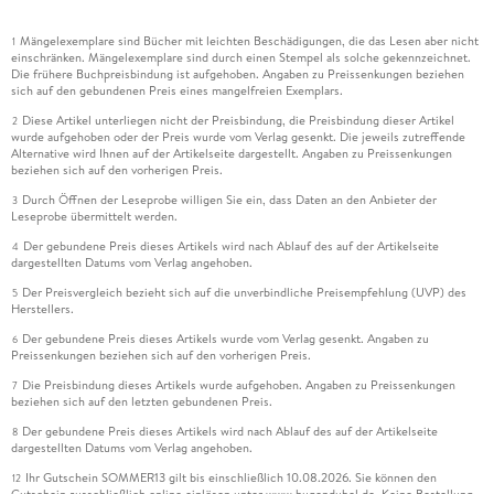
Mängelexemplare sind Bücher mit leichten Beschädigungen, die das Lesen aber nicht
1
einschränken. Mängelexemplare sind durch einen Stempel als solche gekennzeichnet.
Die frühere Buchpreisbindung ist aufgehoben. Angaben zu Preissenkungen beziehen
sich auf den gebundenen Preis eines mangelfreien Exemplars.
Diese Artikel unterliegen nicht der Preisbindung, die Preisbindung dieser Artikel
2
wurde aufgehoben oder der Preis wurde vom Verlag gesenkt. Die jeweils zutreffende
Alternative wird Ihnen auf der Artikelseite dargestellt. Angaben zu Preissenkungen
beziehen sich auf den vorherigen Preis.
Durch Öffnen der Leseprobe willigen Sie ein, dass Daten an den Anbieter der
3
Leseprobe übermittelt werden.
Der gebundene Preis dieses Artikels wird nach Ablauf des auf der Artikelseite
4
dargestellten Datums vom Verlag angehoben.
Der Preisvergleich bezieht sich auf die unverbindliche Preisempfehlung (UVP) des
5
Herstellers.
Der gebundene Preis dieses Artikels wurde vom Verlag gesenkt. Angaben zu
6
Preissenkungen beziehen sich auf den vorherigen Preis.
Die Preisbindung dieses Artikels wurde aufgehoben. Angaben zu Preissenkungen
7
beziehen sich auf den letzten gebundenen Preis.
Der gebundene Preis dieses Artikels wird nach Ablauf des auf der Artikelseite
8
dargestellten Datums vom Verlag angehoben.
Ihr Gutschein SOMMER13 gilt bis einschließlich 10.08.2026. Sie können den
12
Gutschein ausschließlich online einlösen unter www.hugendubel.de. Keine Bestellung