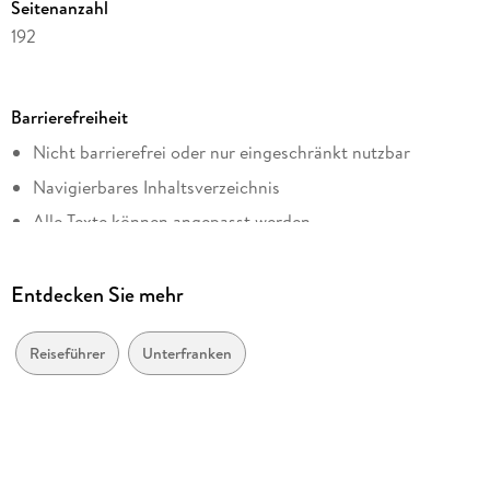
Seitenanzahl
192
Reihe
Lieblingsplätze im GMEINER-Verlag
Barrierefreiheit
Autor/Autorin
Nicht barrierefrei oder nur eingeschränkt nutzbar
Werner Schwanfelder
Navigierbares Inhaltsverzeichnis
Verlag/Hersteller
Gmeiner Verlag eBooks
Alle Texte können angepasst werden
Kopierschutz
ohne Kopierschutz
Entdecken Sie mehr
Family Sharing
Ja
Reiseführer
Unterfranken
Produktart
EBOOK
Dateiformat
EPUB