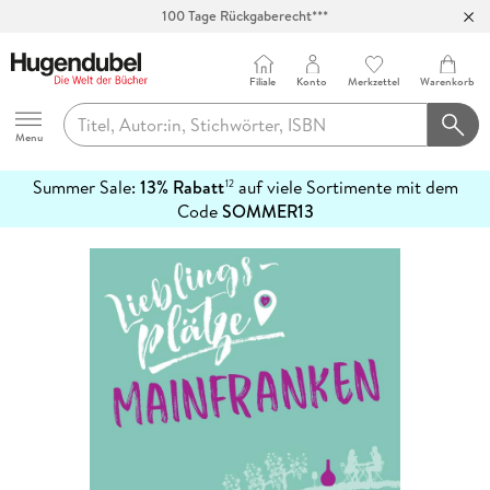
100 Tage Rückgaberecht***
Abholung in über 100 Filialen
Filiale
Konto
Merkzettel
Warenkorb
Hugendubel
Menu
Summer Sale:
13% Rabatt
auf viele Sortimente mit dem
12
mehr
Code
SOMMER13
erfahren