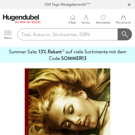
100 Tage Rückgaberecht***
Abholung in über 100 Filialen
Filiale
Konto
Merkzettel
Warenkorb
Hugendubel
Menu
Summer Sale:
13% Rabatt
auf viele Sortimente mit dem
12
mehr
Code
SOMMER13
erfahren