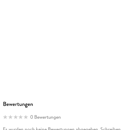
ISBN
9782377874798
Bewertungen
0 Bewertungen
Es wurden noch keine Bewertungen abgegeben. Schreiben