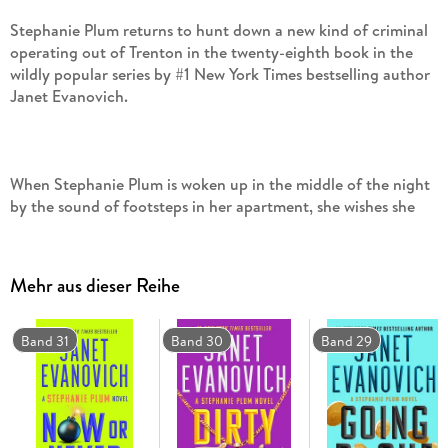
Stephanie Plum returns to hunt down a new kind of criminal
operating out of Trenton in the twenty-eighth book in the
wildly popular series by #1 New York Times bestselling author
When Stephanie Plum is woken up in the middle of the night
by the sound of footsteps in her apartment, she wishes she
didn't keep her gun in the cookie jar in her kitchen. And
when she finds out the intruder is fellow apprehension agent
Diesel, six feet of hard muscle and bad attitude whom she
Mehr aus dieser Reihe
hasn't seen in more than two years, she still thinks the gun
Band 31
Band 30
Band 29
Turns out Diesel and Stephanie are on the trail of the same
fugitive: Oswald Wednesday, an international computer