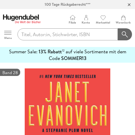
100 Tage Rückgaberecht***
Abholung in über 100 Filialen
Filiale
Konto
Merkzettel
Warenkorb
Hugendubel
Menu
Summer Sale:
13% Rabatt
auf viele Sortimente mit dem
12
mehr
Code
SOMMER13
erfahren
Band 28