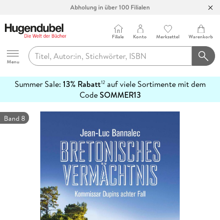
Abholung in über 100 Filialen
Filiale
Konto
Merkzettel
Warenkorb
Hugendubel
Menu
Summer Sale:
13% Rabatt
auf viele Sortimente mit dem
12
mehr
Code
SOMMER13
erfahren
Band 8