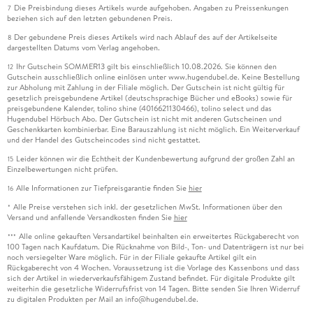
Die Preisbindung dieses Artikels wurde aufgehoben. Angaben zu Preissenkungen
7
beziehen sich auf den letzten gebundenen Preis.
Der gebundene Preis dieses Artikels wird nach Ablauf des auf der Artikelseite
8
dargestellten Datums vom Verlag angehoben.
Ihr Gutschein SOMMER13 gilt bis einschließlich 10.08.2026. Sie können den
12
Gutschein ausschließlich online einlösen unter www.hugendubel.de. Keine Bestellung
zur Abholung mit Zahlung in der Filiale möglich. Der Gutschein ist nicht gültig für
gesetzlich preisgebundene Artikel (deutschsprachige Bücher und eBooks) sowie für
preisgebundene Kalender, tolino shine (4016621130466), tolino select und das
Hugendubel Hörbuch Abo. Der Gutschein ist nicht mit anderen Gutscheinen und
Geschenkkarten kombinierbar. Eine Barauszahlung ist nicht möglich. Ein Weiterverkauf
und der Handel des Gutscheincodes sind nicht gestattet.
Leider können wir die Echtheit der Kundenbewertung aufgrund der großen Zahl an
15
Einzelbewertungen nicht prüfen.
Alle Informationen zur Tiefpreisgarantie finden Sie
hier
16
Alle Preise verstehen sich inkl. der gesetzlichen MwSt. Informationen über den
*
Versand und anfallende Versandkosten finden Sie
hier
Alle online gekauften Versandartikel beinhalten ein erweitertes Rückgaberecht von
***
100 Tagen nach Kaufdatum. Die Rücknahme von Bild-, Ton- und Datenträgern ist nur bei
noch versiegelter Ware möglich. Für in der Filiale gekaufte Artikel gilt ein
Rückgaberecht von 4 Wochen. Voraussetzung ist die Vorlage des Kassenbons und dass
sich der Artikel in wiederverkaufsfähigem Zustand befindet. Für digitale Produkte gilt
weiterhin die gesetzliche Widerrufsfrist von 14 Tagen. Bitte senden Sie Ihren Widerruf
zu digitalen Produkten per Mail an info@hugendubel.de.