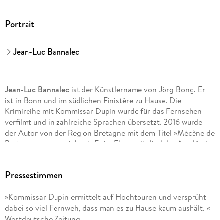
Portrait
Jean-Luc Bannalec
Jean-Luc Bannalec
ist der Künstlername von Jörg Bong. Er
ist in Bonn und im südlichen Finistère zu Hause. Die
Krimireihe mit Kommissar Dupin wurde für das Fernsehen
verfilmt und in zahlreiche Sprachen übersetzt. 2016 wurde
der Autor von der Region Bretagne mit dem Titel »Mécène de
Bretagne« ausgezeichnet. Er ist Ehrenmitglied der Académie
littéraire de Bretagne und Mitglied der Académie de Berlin.
Zuletzt erhielt er den Preis der Buchmesse HomBuch für die
Pressestimmen
deutsch-französischen Beziehungen und die
Ehrenbürgerschaft der Stadt Concarneau.
»Kommissar Dupin ermittelt auf Hochtouren und versprüht
dabei so viel Fernweh, dass man es zu Hause kaum aushält. «
Westdeutsche Zeitung