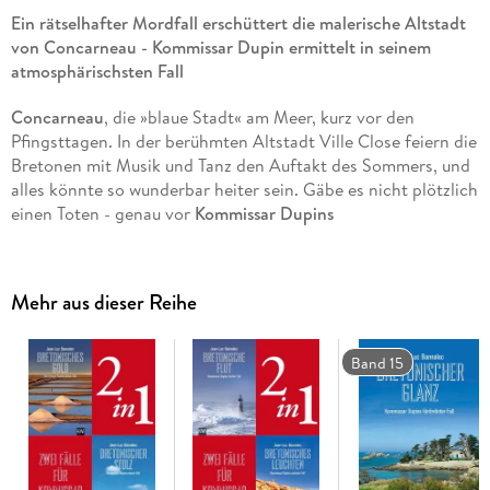
Ein rätselhafter Mordfall erschüttert die malerische Altstadt
von Concarneau - Kommissar Dupin ermittelt in seinem
atmosphärischsten Fall
Concarneau
, die »blaue Stadt« am Meer, kurz vor den
Pfingsttagen. In der berühmten Altstadt Ville Close feiern die
Bretonen mit Musik und Tanz den Auftakt des Sommers, und
alles könnte so wunderbar heiter sein. Gäbe es nicht plötzlich
einen Toten - genau vor
Kommissar Dupins
Lieblingsrestaurant, dem Amiral. Doch damit nicht genug:
Ausgerechnet in diesen Tagen sind Dupins Inspektoren
beurlaubt und Nolwenn unerreichbar.
Mehr aus dieser Reihe
Gemeinsam mit
zwei neuen Kolleginnen
widmet sich der
Kommissar der alles entscheidenden Frage: Wer hatte es auf
Band 15
Docteur Chaboseau abgesehen? Der angesehene Arzt
stammte aus einer der einflussreichsten Familien der Gegend.
Weder dessen Frau noch seine engsten Freunde, ein
stadtbekannter Apotheker und ein Weinhändler, können sich
einen Reim auf die Tat machen. Könnte es etwas mit den