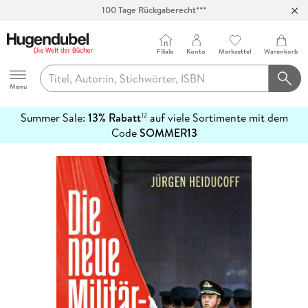
100 Tage Rückgaberecht***
Abholung in über 100 Filialen
Filiale
Konto
Merkzettel
Warenkorb
Hugendubel
Menu
Summer Sale:
13% Rabatt
auf viele Sortimente mit dem
12
mehr
Code
SOMMER13
erfahren