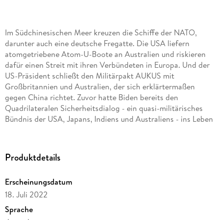
Im Südchinesischen Meer kreuzen die Schiffe der NATO,
darunter auch eine deutsche Fregatte. Die USA liefern
atomgetriebene Atom-U-Boote an Australien und riskieren
dafür einen Streit mit ihren Verbündeten in Europa. Und der
US-Präsident schließt den Militärpakt AUKUS mit
Großbritannien und Australien, der sich erklärtermaßen
gegen China richtet. Zuvor hatte Biden bereits den
Quadrilateralen Sicherheitsdialog - ein quasi-militärisches
Bündnis der USA, Japans, Indiens und Australiens - ins Leben
gerufen. Seit 2011, als Präsident Obama seinen »Pivot to
Asia« einleitete, unternehmen die USA immer aggressivere
Schritte, um die diplomatische und wirtschaftliche Stellung
Produktdetails
Chinas zu unterminieren. Sie schmieden Allianzen, bauen
Militärstützpunkte im gesamten Pazifikraum, um China
Erscheinungsdatum
einzukreisen. Admiral John Aquilino, Chef des US-
18. Juli 2022
Kommandos für den indopazifischen Raum, erklärte, ein
Konflikt mit China sei »viel näher, als die meisten denken«.
Sprache
Das alles ist der Führung in Peking nicht entgangen. Und