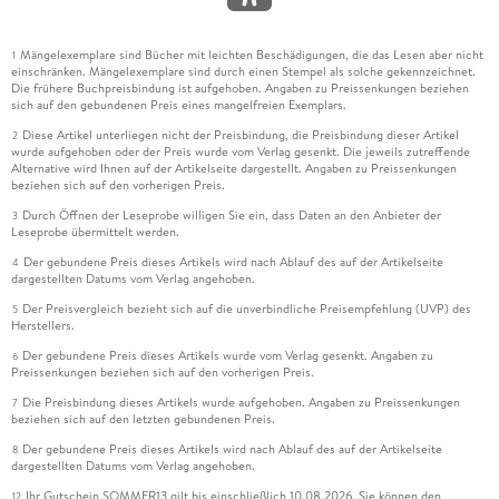
Mängelexemplare sind Bücher mit leichten Beschädigungen, die das Lesen aber nicht
1
einschränken. Mängelexemplare sind durch einen Stempel als solche gekennzeichnet.
Die frühere Buchpreisbindung ist aufgehoben. Angaben zu Preissenkungen beziehen
sich auf den gebundenen Preis eines mangelfreien Exemplars.
Diese Artikel unterliegen nicht der Preisbindung, die Preisbindung dieser Artikel
2
wurde aufgehoben oder der Preis wurde vom Verlag gesenkt. Die jeweils zutreffende
Alternative wird Ihnen auf der Artikelseite dargestellt. Angaben zu Preissenkungen
beziehen sich auf den vorherigen Preis.
Durch Öffnen der Leseprobe willigen Sie ein, dass Daten an den Anbieter der
3
Leseprobe übermittelt werden.
Der gebundene Preis dieses Artikels wird nach Ablauf des auf der Artikelseite
4
dargestellten Datums vom Verlag angehoben.
Der Preisvergleich bezieht sich auf die unverbindliche Preisempfehlung (UVP) des
5
Herstellers.
Der gebundene Preis dieses Artikels wurde vom Verlag gesenkt. Angaben zu
6
Preissenkungen beziehen sich auf den vorherigen Preis.
Die Preisbindung dieses Artikels wurde aufgehoben. Angaben zu Preissenkungen
7
beziehen sich auf den letzten gebundenen Preis.
Der gebundene Preis dieses Artikels wird nach Ablauf des auf der Artikelseite
8
dargestellten Datums vom Verlag angehoben.
Ihr Gutschein SOMMER13 gilt bis einschließlich 10.08.2026. Sie können den
12