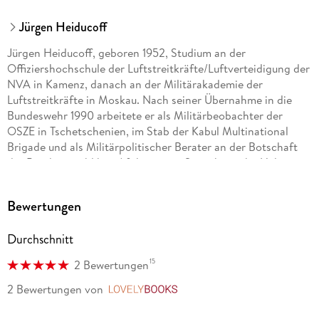
Jürgen Heiducoff
Jürgen Heiducoff, geboren 1952, Studium an der
Offiziershochschule der Luftstreitkräfte/Luftverteidigung der
NVA in Kamenz, danach an der Militärakademie der
Luftstreitkräfte in Moskau. Nach seiner Übernahme in die
Bundeswehr 1990 arbeitete er als Militärbeobachter der
OSZE in Tschetschenien, im Stab der Kabul Multinational
Brigade und als Militärpolitischer Berater an der Botschaft
der Bundesrepublik in Afghanistan. Seine kritische Haltung
zur dortigen Kriegführung und ihren Folgen für die
Zivilbevölkerung führte zu seiner vorzeitigen Ablösung.
Bewertungen
Danach war er Leiter des Dezernats »Nukleare
Rüstungskontrolle« im Zentrum für Verifikationsaufgaben der
Durchschnitt
Bundeswehr.
15
2 Bewertungen
2 Bewertungen
von
LovelyBooks