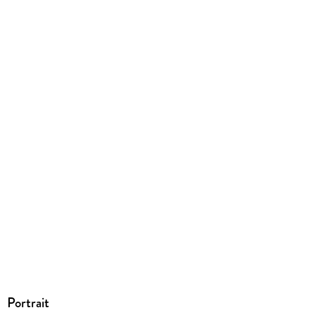
EPUB
ISBN
9783360501714
Portrait