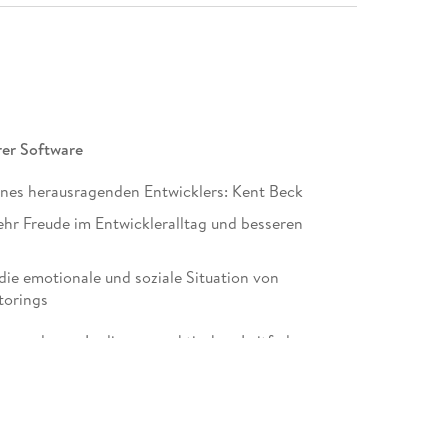
rer Software
ines herausragenden Entwicklers: Kent Beck
hr Freude im Entwickleralltag und besseren
ie emotionale und soziale Situation von
torings
er zu lesen. In diesem praktischen Leitfaden
e Programming, wann und wie Sie kleinere
n Code zu optimieren und dabei die
 verstehen.