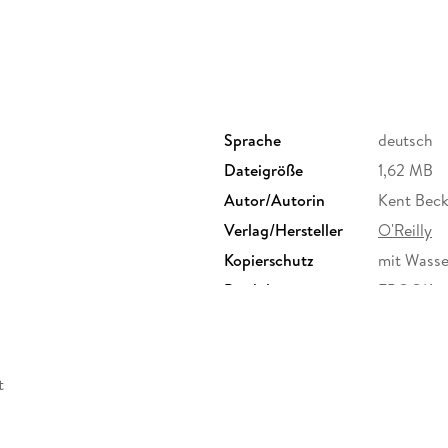
Sprache
deutsch
Dateigröße
1,62 MB
Autor/Autorin
Kent Bec
Verlag/Hersteller
O'Reilly
Kopierschutz
mit Wasse
Produktart
EBOOK
ISBN
9783960
t