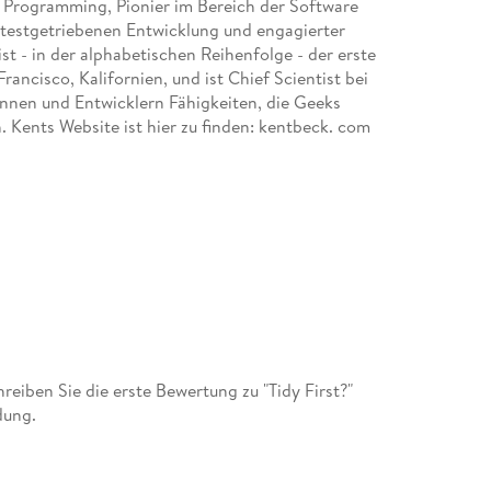
 Programming, Pionier im Bereich der Software
 testgetriebenen Entwicklung und engagierter
t - in der alphabetischen Reihenfolge - der erste
rancisco, Kalifornien, und ist Chief Scientist bei
innen und Entwicklern Fähigkeiten, die Geeks
en. Kents Website ist hier zu finden: kentbeck. com
iben Sie die erste Bewertung zu "Tidy First?"
dung.