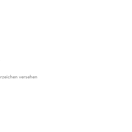
k
rzeichen versehen
108429