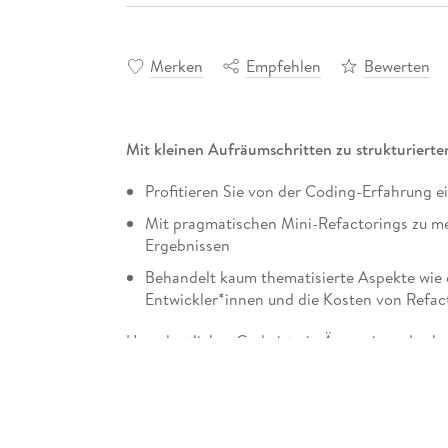
Merken
Empfehlen
Bewerten
Mit kleinen Aufräumschritten zu strukturierte
Profitieren Sie von der Coding-Erfahrung e
Mit pragmatischen Mini-Refactorings zu me
Ergebnissen
Behandelt kaum thematisierte Aspekte wie d
Entwickler*innen und die Kosten von Refac
Unordentlicher Code ist ein Ärgernis und schw
demonstriert Kent Beck, Schöpfer von Extrem
Aufräumarbeiten durchführen können, um Ihre
Gesamtstruktur Ihres Systems immer besser zu