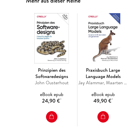
Mehr aus dieser Reihe
Prinzipien des
Praxisbuch Large
Softwaredesigns
Language Models
John Ousterhout
Jay Alammar, Maarten Grootendorst
eBook epub
eBook epub
24,90 €
49,90 €
*
*