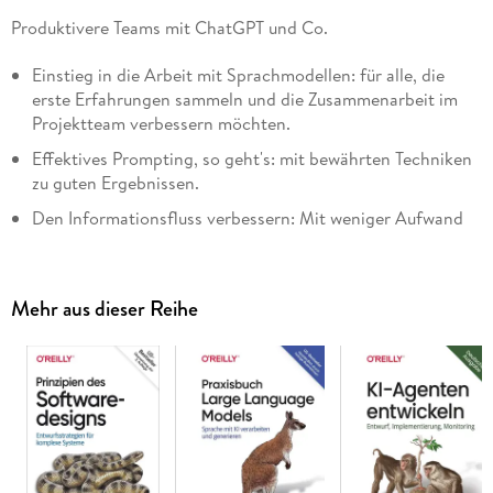
Produktivere Teams mit ChatGPT und Co.
Einstieg in die Arbeit mit Sprachmodellen: für alle, die
erste Erfahrungen sammeln und die Zusammenarbeit im
Projektteam verbessern möchten.
Effektives Prompting, so geht's: mit bewährten Techniken
zu guten Ergebnissen.
Den Informationsfluss verbessern: Mit weniger Aufwand
aussagekräftige Anforderungen und Dokumentationen
erstellen und aktuell halten.
Mit ChatGPT das Verständnis von Code erleichtern und
Mehr aus dieser Reihe
die Codestruktur verbessern.
Entwicklerinnen, Projektmanager und Softwarearchitekten
erfahren in diesem Praxisbuch, wie sie ChatGPT und andere
Sprachmodelle nutzen, um ihre eigene Produktivität und die
ihres Teams erheblich zu steigern. Sprachmodelle können
Entwickler effektiv unterstützen, indem sie Code