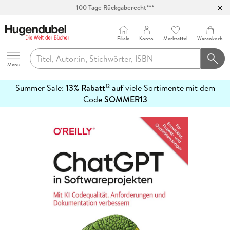
100 Tage Rückgaberecht***
Abholung in über 100 Filialen
Filiale
Konto
Merkzettel
Warenkorb
Hugendubel
Menu
Summer Sale:
13% Rabatt
auf viele Sortimente mit dem
12
mehr
Code
SOMMER13
erfahren