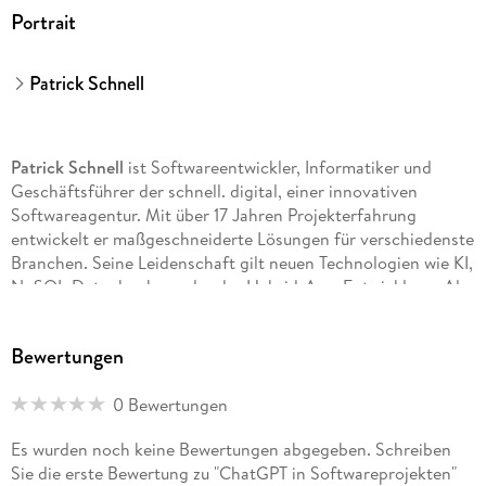
Portrait
Patrick Schnell
Patrick Schnell
ist Softwareentwickler, Informatiker und
Geschäftsführer der schnell. digital, einer innovativen
Softwareagentur. Mit über 17 Jahren Projekterfahrung
entwickelt er maßgeschneiderte Lösungen für verschiedenste
Branchen. Seine Leidenschaft gilt neuen Technologien wie KI,
NoSQL-Datenbanken oder der Hybrid-App-Entwicklung. Als
Autor und Speaker teilt er sein umfangreiches Wissen und
inspiriert andere Entwickler durch Fachartikel und Vorträge.
Bewertungen
Neben der Softwareentwicklung interessiert er sich für alles,
was technisch ist, sowie für Standard- und Lateintanz. Sie
0 Bewertungen
erreichen Patrick Schnell über die Kontaktmöglichkeiten
seiner Unternehmenswebsite
Es wurden noch keine Bewertungen abgegeben. Schreiben
Sie die erste Bewertung zu "ChatGPT in Softwareprojekten"
schnell. digital/
.