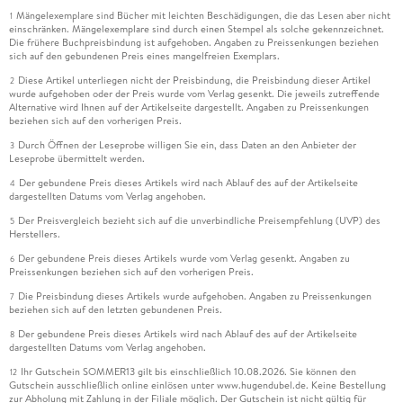
Mängelexemplare sind Bücher mit leichten Beschädigungen, die das Lesen aber nicht
1
einschränken. Mängelexemplare sind durch einen Stempel als solche gekennzeichnet.
Die frühere Buchpreisbindung ist aufgehoben. Angaben zu Preissenkungen beziehen
sich auf den gebundenen Preis eines mangelfreien Exemplars.
Diese Artikel unterliegen nicht der Preisbindung, die Preisbindung dieser Artikel
2
wurde aufgehoben oder der Preis wurde vom Verlag gesenkt. Die jeweils zutreffende
Alternative wird Ihnen auf der Artikelseite dargestellt. Angaben zu Preissenkungen
beziehen sich auf den vorherigen Preis.
Durch Öffnen der Leseprobe willigen Sie ein, dass Daten an den Anbieter der
3
Leseprobe übermittelt werden.
Der gebundene Preis dieses Artikels wird nach Ablauf des auf der Artikelseite
4
dargestellten Datums vom Verlag angehoben.
Der Preisvergleich bezieht sich auf die unverbindliche Preisempfehlung (UVP) des
5
Herstellers.
Der gebundene Preis dieses Artikels wurde vom Verlag gesenkt. Angaben zu
6
Preissenkungen beziehen sich auf den vorherigen Preis.
Die Preisbindung dieses Artikels wurde aufgehoben. Angaben zu Preissenkungen
7
beziehen sich auf den letzten gebundenen Preis.
Der gebundene Preis dieses Artikels wird nach Ablauf des auf der Artikelseite
8
dargestellten Datums vom Verlag angehoben.
Ihr Gutschein SOMMER13 gilt bis einschließlich 10.08.2026. Sie können den
12
Gutschein ausschließlich online einlösen unter www.hugendubel.de. Keine Bestellung
zur Abholung mit Zahlung in der Filiale möglich. Der Gutschein ist nicht gültig für