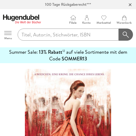
100 Tage Rückgaberecht***
Abholung in über 100 Filialen
Filiale
Konto
Merkzettel
Warenkorb
Hugendubel
Menu
Summer Sale:
13% Rabatt
auf viele Sortimente mit dem
12
mehr
Code
SOMMER13
erfahren