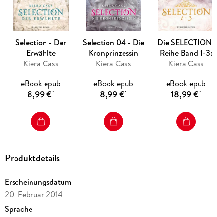
Endlich: Die Fortsetzung des weltweiten Bestsellers!
"Selection - Die Elite" schoss bei Erscheinen in den USA
Selection - Der
Selection 04 - Die
Die SELECTION-
direkt auf Platz 1 der New York Times Bestsellerliste!
Erwählte
Kronprinzessin
Reihe Band 1-3:
Kiera Cass
Kiera Cass
Selection / Die Elit
Kiera Cass
/ Der Erwählte (3in
eBook epub
eBook epub
eBook epub
Bundle)
8,99 €
8,99 €
18,99 €
*
*
*
Produktdetails
Erscheinungsdatum
20. Februar 2014
Sprache