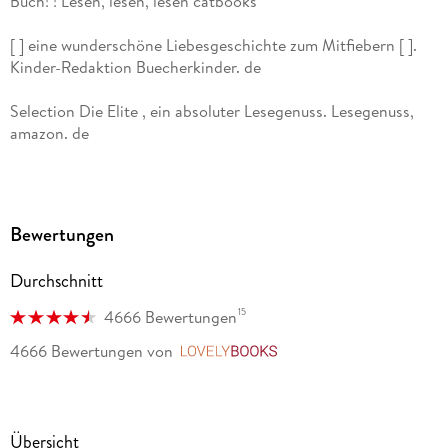
Buch! ! Lesen, lesen, lesen catbooks
[ ] eine wunderschöne Liebesgeschichte zum Mitfiebern [ ].
Kinder-Redaktion Buecherkinder. de
Selection Die Elite , ein absoluter Lesegenuss. Lesegenuss,
amazon. de
Lieblingsreihe mit Suchtfaktor. Büchersüchtig, amazon. de
Americas Weg bleibt spannend und nach der letzten Seite
Bewertungen
kann man den dritten Band kaum erwarten. Sarah Freitag,
leser-welt. de
Durchschnitt
15
4666 Bewertungen
4666 Bewertungen
von
LovelyBooks
Übersicht