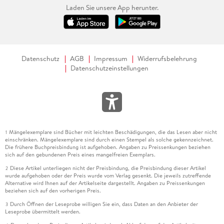
Laden Sie unsere App herunter.
Datenschutz
AGB
Impressum
Widerrufsbelehrung
Datenschutzeinstellungen
Mängelexemplare sind Bücher mit leichten Beschädigungen, die das Lesen aber nicht
1
einschränken. Mängelexemplare sind durch einen Stempel als solche gekennzeichnet.
Die frühere Buchpreisbindung ist aufgehoben. Angaben zu Preissenkungen beziehen
sich auf den gebundenen Preis eines mangelfreien Exemplars.
Diese Artikel unterliegen nicht der Preisbindung, die Preisbindung dieser Artikel
2
wurde aufgehoben oder der Preis wurde vom Verlag gesenkt. Die jeweils zutreffende
Alternative wird Ihnen auf der Artikelseite dargestellt. Angaben zu Preissenkungen
beziehen sich auf den vorherigen Preis.
Durch Öffnen der Leseprobe willigen Sie ein, dass Daten an den Anbieter der
3
Leseprobe übermittelt werden.