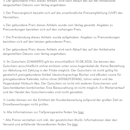
Der gebundene Preis dieses Artikels wird nach Ablauf des auf der Artikelseite
4
dargestellten Datums vom Verlag angehoben.
Der Preisvergleich bezieht sich auf die unverbindliche Preisempfehlung (UVP) des
5
Herstellers.
Der gebundene Preis dieses Artikels wurde vom Verlag gesenkt. Angaben zu
6
Preissenkungen beziehen sich auf den vorherigen Preis.
Die Preisbindung dieses Artikels wurde aufgehoben. Angaben zu Preissenkungen
7
beziehen sich auf den letzten gebundenen Preis.
Der gebundene Preis dieses Artikels wird nach Ablauf des auf der Artikelseite
8
dargestellten Datums vom Verlag angehoben.
Ihr Gutschein SOMMER13 gilt bis einschließlich 10.08.2026. Sie können den
12
Gutschein ausschließlich online einlösen unter www.hugendubel.de. Keine Bestellung
zur Abholung mit Zahlung in der Filiale möglich. Der Gutschein ist nicht gültig für
gesetzlich preisgebundene Artikel (deutschsprachige Bücher und eBooks) sowie für
preisgebundene Kalender, tolino shine (4016621130466), tolino select und das
Hugendubel Hörbuch Abo. Der Gutschein ist nicht mit anderen Gutscheinen und
Geschenkkarten kombinierbar. Eine Barauszahlung ist nicht möglich. Ein Weiterverkauf
und der Handel des Gutscheincodes sind nicht gestattet.
Leider können wir die Echtheit der Kundenbewertung aufgrund der großen Zahl an
15
Einzelbewertungen nicht prüfen.
Alle Informationen zur Tiefpreisgarantie finden Sie
hier
16
Alle Preise verstehen sich inkl. der gesetzlichen MwSt. Informationen über den
*
Versand und anfallende Versandkosten finden Sie
hier