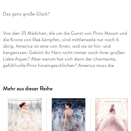
Das ganz große Glück?
Von den 35 Mädchen, die um die Gunst von Prinz Maxon und
die Krone von Illeá kämpfen, sind mittlerweile nur noch 6
übrig. America ist eine von ihnen, und sie ist hin- und
hergerissen: Gehört ihr Herz nicht immer noch ihrer großen
Liebe Aspen? Aber warum hat sich dann der charmante,
gefühlvolle Prinz hineingeschlichen? America muss die
schwerste Entscheidung ihres Lebens treffen. Doch dann
kommt es zu einem schrecklichen Vorfall, der alles ändert.
Mehr aus dieser Reihe
Auch im zweiten Band der "Selection"-Trilogie geht es um die
ganz großen Gefühle! Kiera Cass versteht es meisterhaft, das
im ersten Band vorgestellte Liebesdreieck noch ein bisschen
verzwickter zu machen und die Leserinnen gemeinsam mit
America hin- und her schwanken zu lassen: Maxon oder
Aspen? Aspen oder Maxon?