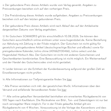
Der gebundene Preis dieses Artikels wurde vom Verlag gesenkt. Angaben zu
6
Preissenkungen beziehen sich auf den vorherigen Preis.
Die Preisbindung dieses Artikels wurde aufgehoben. Angaben zu Preissenkungen
7
beziehen sich auf den letzten gebundenen Preis.
Der gebundene Preis dieses Artikels wird nach Ablauf des auf der Artikelseite
8
dargestellten Datums vom Verlag angehoben.
Ihr Gutschein SOMMER13 gilt bis einschließlich 10.08.2026. Sie können den
12
Gutschein ausschließlich online einlösen unter www.hugendubel.de. Keine Bestellung
zur Abholung mit Zahlung in der Filiale möglich. Der Gutschein ist nicht gültig für
gesetzlich preisgebundene Artikel (deutschsprachige Bücher und eBooks) sowie für
preisgebundene Kalender, tolino shine (4016621130466), tolino select und das
Hugendubel Hörbuch Abo. Der Gutschein ist nicht mit anderen Gutscheinen und
Geschenkkarten kombinierbar. Eine Barauszahlung ist nicht möglich. Ein Weiterverkauf
und der Handel des Gutscheincodes sind nicht gestattet.
Leider können wir die Echtheit der Kundenbewertung aufgrund der großen Zahl an
15
Einzelbewertungen nicht prüfen.
Alle Informationen zur Tiefpreisgarantie finden Sie
hier
16
Alle Preise verstehen sich inkl. der gesetzlichen MwSt. Informationen über den
*
Versand und anfallende Versandkosten finden Sie
hier
Alle online gekauften Versandartikel beinhalten ein erweitertes Rückgaberecht von
***
100 Tagen nach Kaufdatum. Die Rücknahme von Bild-, Ton- und Datenträgern ist nur bei
noch versiegelter Ware möglich. Für in der Filiale gekaufte Artikel gilt ein
Rückgaberecht von 4 Wochen. Voraussetzung ist die Vorlage des Kassenbons und dass