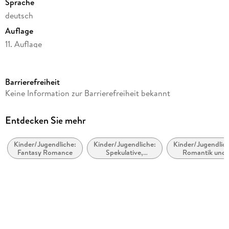
Sprache
deutsch
Auflage
11. Auflage
Seitenanzahl
384
Barrierefreiheit
Altersempfehlung
Keine Information zur Barrierefreiheit bekannt
ab 14 Jahre
Reihe
Entdecken Sie mehr
Selection, 2
Kinder/Jugendliche:
Kinder/Jugendliche:
Kinder/Jugendlich
Autor/Autorin
Fantasy Romance
Spekulative,
Romantik und
Kiera Cass
utopische und
Liebesgeschicht
dystopische
Übersetzung
Literatur
Susann Friedrich
Verlag/Hersteller
FISCHER Sauerländer