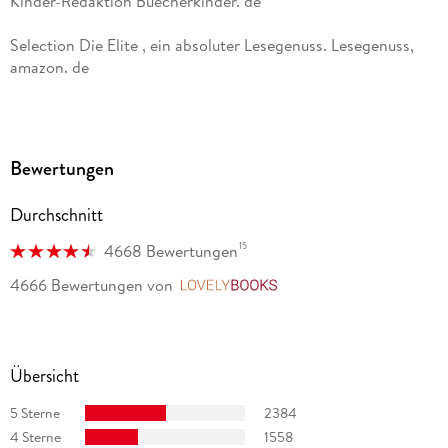
Kinder-Redaktion Buecherkinder. de
Selection Die Elite , ein absoluter Lesegenuss. Lesegenuss,
amazon. de
Lieblingsreihe mit Suchtfaktor. Büchersüchtig, amazon. de
Americas Weg bleibt spannend und nach der letzten Seite
Bewertungen
kann man den dritten Band kaum erwarten. Sarah Freitag,
leser-welt. de
Durchschnitt
15
4668 Bewertungen
4666 Bewertungen
von
LovelyBooks
Übersicht
5 Sterne
2384
4 Sterne
1558