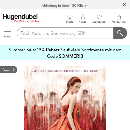
Abholung in über 100 Filialen
Filiale
Konto
Merkzettel
Warenkorb
Hugendubel
Menu
Summer Sale:
13% Rabatt
auf viele Sortimente mit dem
12
mehr
Code
SOMMER13
erfahren
Band 2