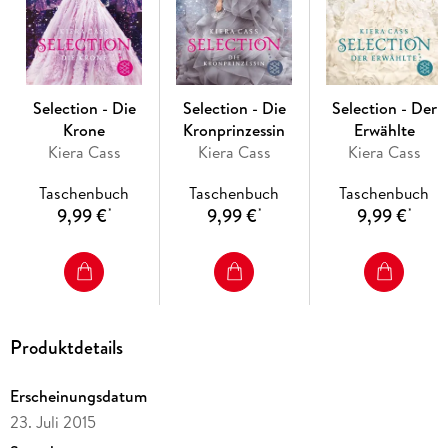
Cass
!
Ein mitreißendes
Love Triangle
: Bist du Team Maxon oder
Team Aspen?
Selection - Die
Selection - Die
Selection - Der
Krone
Kronprinzessin
Erwählte
Kiera Cass
Kiera Cass
Kiera Cass
Taschenbuch
Taschenbuch
Taschenbuch
9,99 €
9,99 €
9,99 €
*
*
*
Produktdetails
Erscheinungsdatum
23. Juli 2015