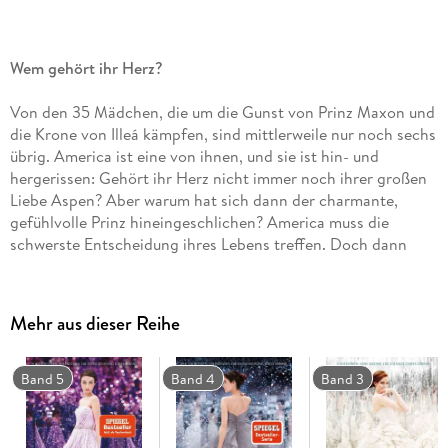
Wem gehört ihr Herz?
Von den 35 Mädchen, die um die Gunst von Prinz Maxon und
die Krone von Illeá kämpfen, sind mittlerweile nur noch sechs
übrig. America ist eine von ihnen, und sie ist hin- und
hergerissen: Gehört ihr Herz nicht immer noch ihrer großen
Liebe Aspen? Aber warum hat sich dann der charmante,
gefühlvolle Prinz hineingeschlichen? America muss die
schwerste Entscheidung ihres Lebens treffen. Doch dann
kommt es zu einem schrecklichen Vorfall, der alles ändert.
Intrigen
,
Glamour
und eine
starke Heldin
- zwischen Bällen
Mehr aus dieser Reihe
und prunkvollen Roben kämpft America nicht nur um die
Krone, sondern auch um ihr Herz.
Band 5
Band 4
Band 3
Jetzt auch im
Taschenbuch
!
Band 2
des
Weltbestsellers
von
Romantasy
-Queen
Kiera