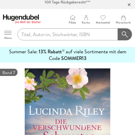
Abholung in über 100 Filialen
Filiale
Konto
Merkzettel
Warenkorb
Hugendubel
Menu
Summer Sale:
13% Rabatt
auf viele Sortimente mit dem
12
mehr
Code
SOMMER13
erfahren
Band 7