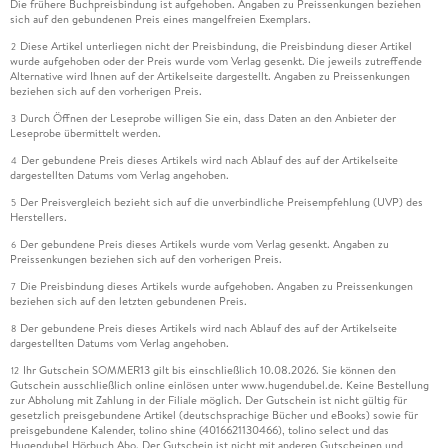
Die frühere Buchpreisbindung ist aufgehoben. Angaben zu Preissenkungen beziehen
sich auf den gebundenen Preis eines mangelfreien Exemplars.
Diese Artikel unterliegen nicht der Preisbindung, die Preisbindung dieser Artikel
2
wurde aufgehoben oder der Preis wurde vom Verlag gesenkt. Die jeweils zutreffende
Alternative wird Ihnen auf der Artikelseite dargestellt. Angaben zu Preissenkungen
beziehen sich auf den vorherigen Preis.
Durch Öffnen der Leseprobe willigen Sie ein, dass Daten an den Anbieter der
3
Leseprobe übermittelt werden.
Der gebundene Preis dieses Artikels wird nach Ablauf des auf der Artikelseite
4
dargestellten Datums vom Verlag angehoben.
Der Preisvergleich bezieht sich auf die unverbindliche Preisempfehlung (UVP) des
5
Herstellers.
Der gebundene Preis dieses Artikels wurde vom Verlag gesenkt. Angaben zu
6
Preissenkungen beziehen sich auf den vorherigen Preis.
Die Preisbindung dieses Artikels wurde aufgehoben. Angaben zu Preissenkungen
7
beziehen sich auf den letzten gebundenen Preis.
Der gebundene Preis dieses Artikels wird nach Ablauf des auf der Artikelseite
8
dargestellten Datums vom Verlag angehoben.
Ihr Gutschein SOMMER13 gilt bis einschließlich 10.08.2026. Sie können den
12
Gutschein ausschließlich online einlösen unter www.hugendubel.de. Keine Bestellung
zur Abholung mit Zahlung in der Filiale möglich. Der Gutschein ist nicht gültig für
gesetzlich preisgebundene Artikel (deutschsprachige Bücher und eBooks) sowie für
preisgebundene Kalender, tolino shine (4016621130466), tolino select und das
Hugendubel Hörbuch Abo. Der Gutschein ist nicht mit anderen Gutscheinen und