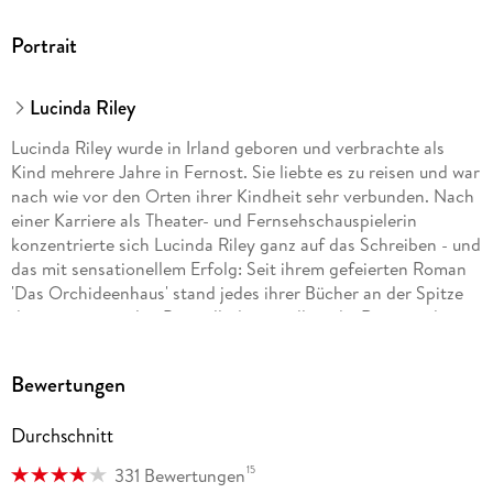
Portrait
Lucinda Riley
Lucinda Riley wurde in Irland geboren und verbrachte als
Kind mehrere Jahre in Fernost. Sie liebte es zu reisen und war
nach wie vor den Orten ihrer Kindheit sehr verbunden. Nach
einer Karriere als Theater- und Fernsehschauspielerin
konzentrierte sich Lucinda Riley ganz auf das Schreiben - und
das mit sensationellem Erfolg: Seit ihrem gefeierten Roman
'Das Orchideenhaus' stand jedes ihrer Bücher an der Spitze
der internationalen Bestsellerlisten, allein die Romane der
'Sieben-Schwestern'-Serie wurden weltweit bisher über 30
Millionen Mal verkauft. Lucinda Riley lebte mit ihrem Mann
Bewertungen
und ihren vier Kindern im englischen Norfolk und in West
Cork, Irland. Sie verstarb im Juni 2021.
Durchschnitt
15
331 Bewertungen