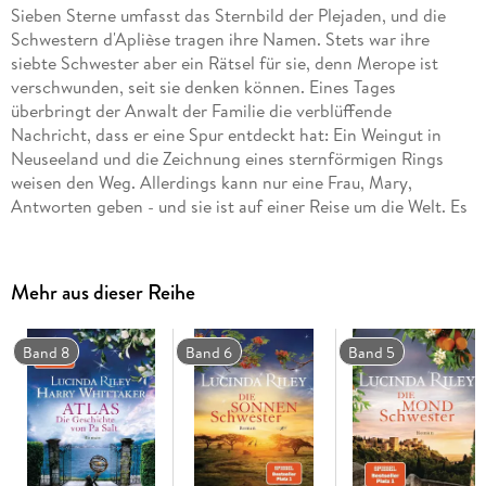
Sieben Sterne umfasst das Sternbild der Plejaden, und die
Schwestern d'Aplièse tragen ihre Namen. Stets war ihre
siebte Schwester aber ein Rätsel für sie, denn Merope ist
verschwunden, seit sie denken können. Eines Tages
überbringt der Anwalt der Familie die verblüffende
Nachricht, dass er eine Spur entdeckt hat: Ein Weingut in
Neuseeland und die Zeichnung eines sternförmigen Rings
weisen den Weg. Allerdings kann nur eine Frau, Mary,
Antworten geben - und sie ist auf einer Reise um die Welt. Es
beginnt eine Jagd quer über den Globus, doch es scheint, als
wolle Mary um jeden Preis verhindern, gefunden zu werden. .
.
Mehr aus dieser Reihe
Band 8
Band 6
Band 5