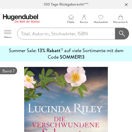
100 Tage Rückgaberecht***
Abholung in über 100 Filialen
Filiale
Konto
Merkzettel
Warenkorb
Hugendubel
Menu
Summer Sale:
13% Rabatt
auf viele Sortimente mit dem
12
mehr
Code
SOMMER13
erfahren
Band 7