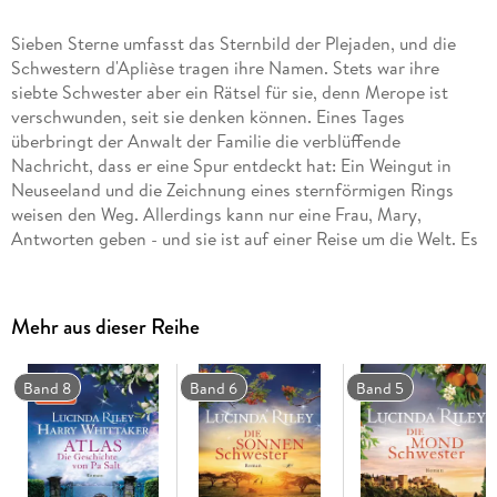
Sieben Sterne umfasst das Sternbild der Plejaden, und die
Schwestern d'Aplièse tragen ihre Namen. Stets war ihre
siebte Schwester aber ein Rätsel für sie, denn Merope ist
verschwunden, seit sie denken können. Eines Tages
überbringt der Anwalt der Familie die verblüffende
Nachricht, dass er eine Spur entdeckt hat: Ein Weingut in
Neuseeland und die Zeichnung eines sternförmigen Rings
weisen den Weg. Allerdings kann nur eine Frau, Mary,
Antworten geben - und sie ist auf einer Reise um die Welt. Es
beginnt eine Jagd quer über den Globus, doch es scheint, als
wolle Mary um jeden Preis verhindern, gefunden zu werden. .
.
Mehr aus dieser Reihe
Band 8
Band 6
Band 5