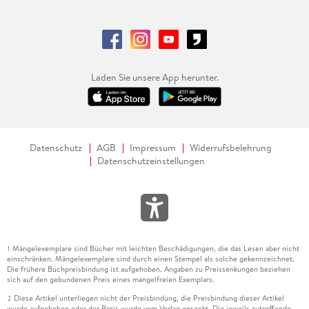
Laden Sie unsere App herunter.
Datenschutz
AGB
Impressum
Widerrufsbelehrung
Datenschutzeinstellungen
Mängelexemplare sind Bücher mit leichten Beschädigungen, die das Lesen aber nicht
1
einschränken. Mängelexemplare sind durch einen Stempel als solche gekennzeichnet.
Die frühere Buchpreisbindung ist aufgehoben. Angaben zu Preissenkungen beziehen
sich auf den gebundenen Preis eines mangelfreien Exemplars.
Diese Artikel unterliegen nicht der Preisbindung, die Preisbindung dieser Artikel
2
wurde aufgehoben oder der Preis wurde vom Verlag gesenkt. Die jeweils zutreffende