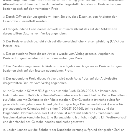
Alternative wird Ihnen auf der Artikelseite dargestellt. Angaben zu Preissenkungen
beziehen sich auf den vorherigen Preis.
Durch Öffnen der Leseprobe willigen Sie ein, dass Daten an den Anbieter der
3
Leseprobe übermittelt werden.
Der gebundene Preis dieses Artikels wird nach Ablauf des auf der Artikelseite
4
dargestellten Datums vom Verlag angehoben.
Der Preisvergleich bezieht sich auf die unverbindliche Preisempfehlung (UVP) des
5
Herstellers.
Der gebundene Preis dieses Artikels wurde vom Verlag gesenkt. Angaben zu
6
Preissenkungen beziehen sich auf den vorherigen Preis.
Die Preisbindung dieses Artikels wurde aufgehoben. Angaben zu Preissenkungen
7
beziehen sich auf den letzten gebundenen Preis.
Der gebundene Preis dieses Artikels wird nach Ablauf des auf der Artikelseite
8
dargestellten Datums vom Verlag angehoben.
Ihr Gutschein SOMMER13 gilt bis einschließlich 10.08.2026. Sie können den
12
Gutschein ausschließlich online einlösen unter www.hugendubel.de. Keine Bestellung
zur Abholung mit Zahlung in der Filiale möglich. Der Gutschein ist nicht gültig für
gesetzlich preisgebundene Artikel (deutschsprachige Bücher und eBooks) sowie für
preisgebundene Kalender, tolino shine (4016621130466), tolino select und das
Hugendubel Hörbuch Abo. Der Gutschein ist nicht mit anderen Gutscheinen und
Geschenkkarten kombinierbar. Eine Barauszahlung ist nicht möglich. Ein Weiterverkauf
und der Handel des Gutscheincodes sind nicht gestattet.
Leider können wir die Echtheit der Kundenbewertung aufgrund der großen Zahl an
15