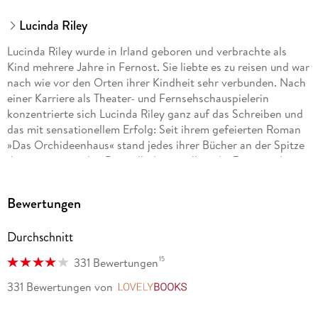
Lucinda Riley
Lucinda Riley wurde in Irland geboren und verbrachte als
Kind mehrere Jahre in Fernost. Sie liebte es zu reisen und war
nach wie vor den Orten ihrer Kindheit sehr verbunden. Nach
einer Karriere als Theater- und Fernsehschauspielerin
konzentrierte sich Lucinda Riley ganz auf das Schreiben und
das mit sensationellem Erfolg: Seit ihrem gefeierten Roman
»Das Orchideenhaus« stand jedes ihrer Bücher an der Spitze
der internationalen Bestsellerlisten, allein die Romane der
»Sieben-Schwestern«-Serie wurden weltweit bisher über 30
Millionen Mal verkauft. Lucinda Riley lebte mit ihrem Mann
Bewertungen
und ihren vier Kindern im englischen Norfolk und in West
Cork, Irland. Sie verstarb im Juni 2021.
Durchschnitt
15
331 Bewertungen
331 Bewertungen
von
LovelyBooks