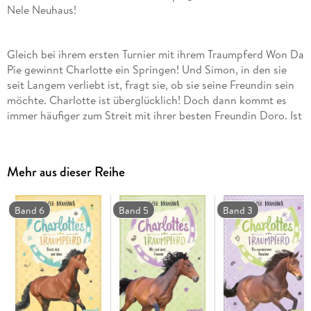
Nele Neuhaus!
Gleich bei ihrem ersten Turnier mit ihrem Traumpferd Won Da
Pie gewinnt Charlotte ein Springen! Und Simon, in den sie
seit Langem verliebt ist, fragt sie, ob sie seine Freundin sein
möchte. Charlotte ist überglücklich! Doch dann kommt es
immer häufiger zum Streit mit ihrer besten Freundin Doro. Ist
sie eifersüchtig? Auf Simon? Oder auf Katie, mit der
Charlotte sich inzwischen richtig gut versteht? Als Doro im
Stall beinahe einen schweren Unfall verursacht, kracht es
Mehr aus dieser Reihe
zwischen den beiden Mädchen endgültig. Und Charlotte weiß
nicht mehr: Wem kann sie noch vertrauen?
Band 6
Band 5
Band 3