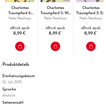
Charlottes
Charlottes
Charlottes
Traumpferd 6:
Traumpferd 5: Wir
Traumpferd 3: Ein
Durch dick und
Nele Neuhaus
sind doch Freunde
Nele Neuhaus
Nele Neuhaus
unerwarteter
dünn
Besucher
eBook epub
eBook epub
eBook epub
8,99 €
8,99 €
8,99 €
*
*
*
Produktdetails
Erscheinungsdatum
13. Juli 2015
Sprache
deutsch
Seitenanzahl