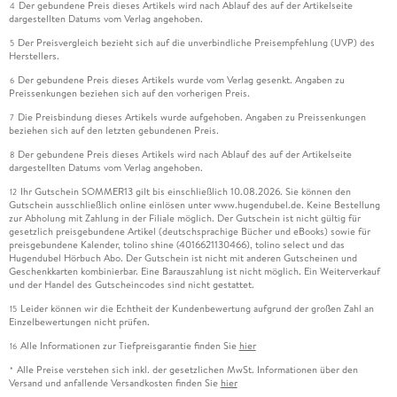
Der gebundene Preis dieses Artikels wird nach Ablauf des auf der Artikelseite
4
dargestellten Datums vom Verlag angehoben.
Der Preisvergleich bezieht sich auf die unverbindliche Preisempfehlung (UVP) des
5
Herstellers.
Der gebundene Preis dieses Artikels wurde vom Verlag gesenkt. Angaben zu
6
Preissenkungen beziehen sich auf den vorherigen Preis.
Die Preisbindung dieses Artikels wurde aufgehoben. Angaben zu Preissenkungen
7
beziehen sich auf den letzten gebundenen Preis.
Der gebundene Preis dieses Artikels wird nach Ablauf des auf der Artikelseite
8
dargestellten Datums vom Verlag angehoben.
Ihr Gutschein SOMMER13 gilt bis einschließlich 10.08.2026. Sie können den
12
Gutschein ausschließlich online einlösen unter www.hugendubel.de. Keine Bestellung
zur Abholung mit Zahlung in der Filiale möglich. Der Gutschein ist nicht gültig für
gesetzlich preisgebundene Artikel (deutschsprachige Bücher und eBooks) sowie für
preisgebundene Kalender, tolino shine (4016621130466), tolino select und das
Hugendubel Hörbuch Abo. Der Gutschein ist nicht mit anderen Gutscheinen und
Geschenkkarten kombinierbar. Eine Barauszahlung ist nicht möglich. Ein Weiterverkauf
und der Handel des Gutscheincodes sind nicht gestattet.
Leider können wir die Echtheit der Kundenbewertung aufgrund der großen Zahl an
15
Einzelbewertungen nicht prüfen.
Alle Informationen zur Tiefpreisgarantie finden Sie
hier
16
Alle Preise verstehen sich inkl. der gesetzlichen MwSt. Informationen über den
*
Versand und anfallende Versandkosten finden Sie
hier