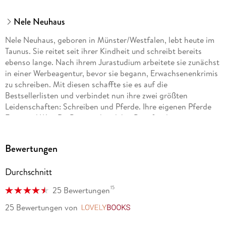
Nele Neuhaus
Nele Neuhaus, geboren in Münster/Westfalen, lebt heute im
Taunus. Sie reitet seit ihrer Kindheit und schreibt bereits
ebenso lange. Nach ihrem Jurastudium arbeitete sie zunächst
in einer Werbeagentur, bevor sie begann, Erwachsenenkrimis
zu schreiben. Mit diesen schaffte sie es auf die
Bestsellerlisten und verbindet nun ihre zwei größten
Leidenschaften: Schreiben und Pferde. Ihre eigenen Pferde
Fritzi und Won Da Pie standen dabei Pate für die
gleichnamigen vierbeinigen Romanfiguren.
Bewertungen
Durchschnitt
15
25 Bewertungen
25 Bewertungen
von
LovelyBooks