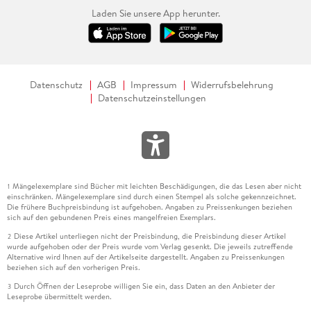
Laden Sie unsere App herunter.
Datenschutz
AGB
Impressum
Widerrufsbelehrung
Datenschutzeinstellungen
Mängelexemplare sind Bücher mit leichten Beschädigungen, die das Lesen aber nicht
1
einschränken. Mängelexemplare sind durch einen Stempel als solche gekennzeichnet.
Die frühere Buchpreisbindung ist aufgehoben. Angaben zu Preissenkungen beziehen
sich auf den gebundenen Preis eines mangelfreien Exemplars.
Diese Artikel unterliegen nicht der Preisbindung, die Preisbindung dieser Artikel
2
wurde aufgehoben oder der Preis wurde vom Verlag gesenkt. Die jeweils zutreffende
Alternative wird Ihnen auf der Artikelseite dargestellt. Angaben zu Preissenkungen
beziehen sich auf den vorherigen Preis.
Durch Öffnen der Leseprobe willigen Sie ein, dass Daten an den Anbieter der
3
Leseprobe übermittelt werden.