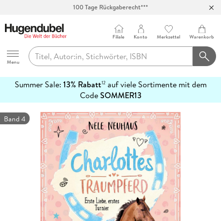
100 Tage Rückgaberecht***
Abholung in über 100 Filialen
Filiale
Konto
Merkzettel
Warenkorb
Hugendubel
Menu
Summer Sale:
13% Rabatt
auf viele Sortimente mit dem
12
mehr
Code
SOMMER13
erfahren
Band 4