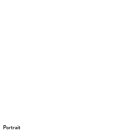
EBOOK
Dateiformat
EPUB
ISBN
9783522652964
Portrait