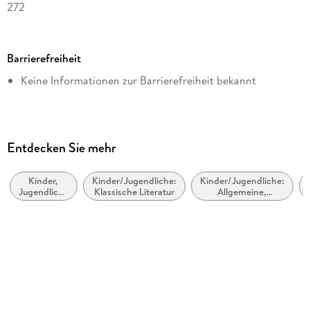
272
Dateigröße
3,49 MB
Barrierefreiheit
Altersempfehlung
Keine Informationen zur Barrierefreiheit bekannt
von 10 bis 99 Jahren
Reihe
Charlottes Traumpferd, 4
Autor/Autorin
Entdecken Sie mehr
Nele Neuhaus
Kinder,
Kinder/Jugendliche:
Kinder/Jugendliche:
Verlag/Hersteller
Jugendliche
Klassische Literatur
Allgemeine,
Planet!
und Bildung
moderne und
zeitgenössische
Kopierschutz
Belletristik
mit Wasserzeichen versehen
Family Sharing
Ja
Produktart