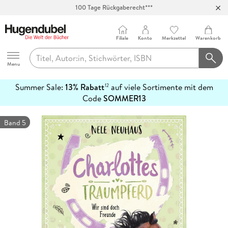
100 Tage Rückgaberecht***
Abholung in über 100 Filialen
Filiale
Konto
Merkzettel
Warenkorb
Hugendubel
Menu
Summer Sale:
13% Rabatt
auf viele Sortimente mit dem
12
mehr
Code
SOMMER13
erfahren
Band 5