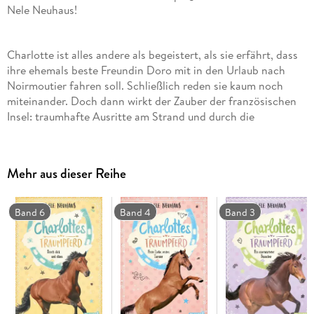
Nele Neuhaus!
Charlotte ist alles andere als begeistert, als sie erfährt, dass
ihre ehemals beste Freundin Doro mit in den Urlaub nach
Noirmoutier fahren soll. Schließlich reden sie kaum noch
miteinander. Doch dann wirkt der Zauber der französischen
Insel: traumhafte Ausritte am Strand und durch die
Salzsümpfe - es könnte nicht herrlicher sein! Zurück zu Hause
stehen die Kreismeisterschaften an, und Charlotte hat die
Chance, in den Kader aufgenommen zu werden. Doch
Mehr aus dieser Reihe
plötzlich lahmt Won Da Pie, das einzige Pferd, mit dem
Charlotte trainiert hat. Ihr Traum scheint zu platzen - aber
wofür hat man Freundinnen?
Band 6
Band 4
Band 3