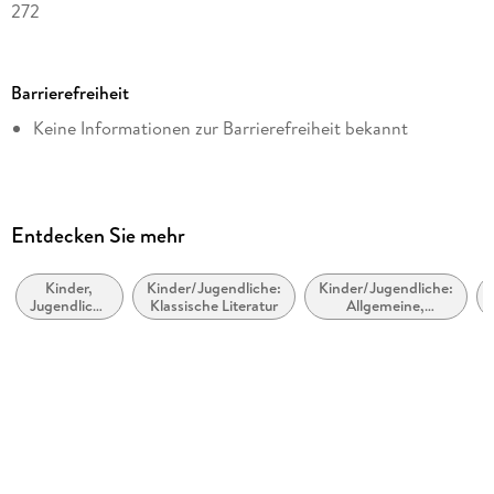
272
Dateigröße
3,78 MB
Barrierefreiheit
Altersempfehlung
Keine Informationen zur Barrierefreiheit bekannt
von 10 bis 99 Jahren
Reihe
Charlottes Traumpferd, 5
Autor/Autorin
Entdecken Sie mehr
Nele Neuhaus
Kinder,
Kinder/Jugendliche:
Kinder/Jugendliche:
Verlag/Hersteller
Jugendliche
Klassische Literatur
Allgemeine,
Planet!
und Bildung
moderne und
zeitgenössische
Kopierschutz
Belletristik
mit Wasserzeichen versehen
Family Sharing
Ja
Produktart