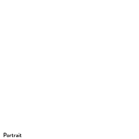
EBOOK
Dateiformat
EPUB
ISBN
9783522653336
Portrait