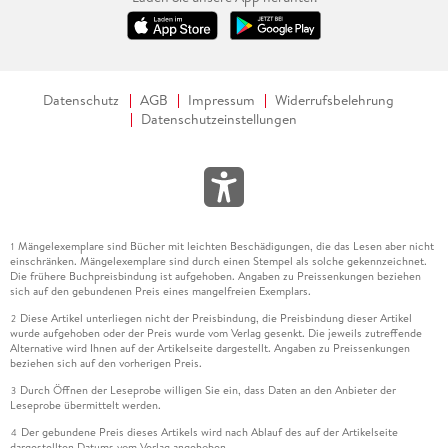
Datenschutz
AGB
Impressum
Widerrufsbelehrung
Datenschutzeinstellungen
Mängelexemplare sind Bücher mit leichten Beschädigungen, die das Lesen aber nicht
1
einschränken. Mängelexemplare sind durch einen Stempel als solche gekennzeichnet.
Die frühere Buchpreisbindung ist aufgehoben. Angaben zu Preissenkungen beziehen
sich auf den gebundenen Preis eines mangelfreien Exemplars.
Diese Artikel unterliegen nicht der Preisbindung, die Preisbindung dieser Artikel
2
wurde aufgehoben oder der Preis wurde vom Verlag gesenkt. Die jeweils zutreffende
Alternative wird Ihnen auf der Artikelseite dargestellt. Angaben zu Preissenkungen
beziehen sich auf den vorherigen Preis.
Durch Öffnen der Leseprobe willigen Sie ein, dass Daten an den Anbieter der
3
Leseprobe übermittelt werden.
Der gebundene Preis dieses Artikels wird nach Ablauf des auf der Artikelseite
4
dargestellten Datums vom Verlag angehoben.