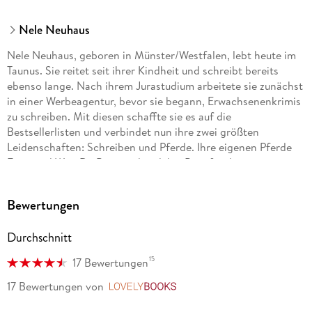
Nele Neuhaus
Nele Neuhaus, geboren in Münster/Westfalen, lebt heute im
Taunus. Sie reitet seit ihrer Kindheit und schreibt bereits
ebenso lange. Nach ihrem Jurastudium arbeitete sie zunächst
in einer Werbeagentur, bevor sie begann, Erwachsenenkrimis
zu schreiben. Mit diesen schaffte sie es auf die
Bestsellerlisten und verbindet nun ihre zwei größten
Leidenschaften: Schreiben und Pferde. Ihre eigenen Pferde
Fritzi und Won Da Pie standen dabei Pate für die
gleichnamigen vierbeinigen Romanfiguren.
Bewertungen
Durchschnitt
15
17 Bewertungen
17 Bewertungen
von
LovelyBooks