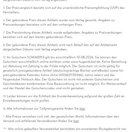
Der Preisvergleich bezieht sich auf die unverbindliche Preisempfehlung (UVP) des
5
Herstellers.
Der gebundene Preis dieses Artikels wurde vom Verlag gesenkt. Angaben zu
6
Preissenkungen beziehen sich auf den vorherigen Preis.
Die Preisbindung dieses Artikels wurde aufgehoben. Angaben zu Preissenkungen
7
beziehen sich auf den letzten gebundenen Preis.
Der gebundene Preis dieses Artikels wird nach Ablauf des auf der Artikelseite
8
dargestellten Datums vom Verlag angehoben.
Ihr Gutschein SOMMER13 gilt bis einschließlich 10.08.2026. Sie können den
12
Gutschein ausschließlich online einlösen unter www.hugendubel.de. Keine Bestellung
zur Abholung mit Zahlung in der Filiale möglich. Der Gutschein ist nicht gültig für
gesetzlich preisgebundene Artikel (deutschsprachige Bücher und eBooks) sowie für
preisgebundene Kalender, tolino shine (4016621130466), tolino select und das
Hugendubel Hörbuch Abo. Der Gutschein ist nicht mit anderen Gutscheinen und
Geschenkkarten kombinierbar. Eine Barauszahlung ist nicht möglich. Ein Weiterverkauf
und der Handel des Gutscheincodes sind nicht gestattet.
Leider können wir die Echtheit der Kundenbewertung aufgrund der großen Zahl an
15
Einzelbewertungen nicht prüfen.
Alle Informationen zur Tiefpreisgarantie finden Sie
hier
16
Alle Preise verstehen sich inkl. der gesetzlichen MwSt. Informationen über den
*
Versand und anfallende Versandkosten finden Sie
hier
Alle online gekauften Versandartikel beinhalten ein erweitertes Rückgaberecht von
***