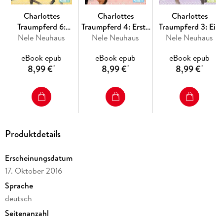
Charlottes
Charlottes
Charlottes
Traumpferd 6:
Traumpferd 4: Erste
Traumpferd 3: Ein
Durch dick und
Nele Neuhaus
Liebe, erstes Turnier
Nele Neuhaus
Nele Neuhaus
unerwarteter
dünn
Besucher
eBook epub
eBook epub
eBook epub
8,99 €
8,99 €
8,99 €
*
*
*
Produktdetails
Erscheinungsdatum
17. Oktober 2016
Sprache
deutsch
Seitenanzahl