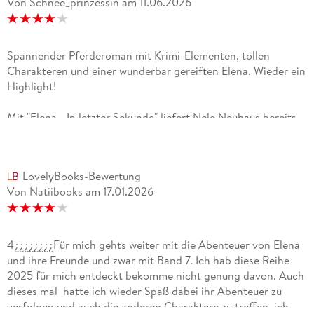
Von Schnee_prinzessin
am
11.06.2026
Spannender Pferderoman mit Krimi-Elementen, tollen
Charakteren und einer wunderbar gereiften Elena. Wieder ein
Highlight!
Mit "Elena - In letzter Sekunde" liefert Nele Neuhaus bereits
den siebten Band ihrer beliebten Pferdereihe und auch
diesmal konnte mich die Geschichte wieder vollkommen
überzeugen.Je länger man die Reihe verfolgt, desto mehr
LovelyBooks-Bewertung
wachsen einem die Figuren ans Herz. Besonders schön finde
Von Natiibooks
am
17.01.2026
ich, wie Elena von Band zu Band erwachsener wird. Sie
entwickelt sich weiter, übernimmt Verantwortung und wirkt
inzwischen deutlich reifer als noch zu Beginn der Reihe.
Genau diese Entwicklung macht es so spannend, sie
4¿¿¿¿¿¿¿¿Für mich gehts weiter mit die Abenteuer von Elena
weiterhin auf ihrem Weg zu begleiten.Dieses Mal liest sich die
und ihre Freunde und zwar mit Band 7. Ich hab diese Reihe
Geschichte stellenweise fast wie ein kleiner Kriminalroman.
2025 für mich entdeckt bekomme nicht genung davon. Auch
Als Elena und Melike zwei verwahrloste Pferde retten, stoßen
dieses mal hatte ich wieder Spaß dabei ihr Abenteuer zu
sie auf immer mehr Ungereimtheiten rund um den
verfolgen und auch die anderen Charaktere zu treffen. ich