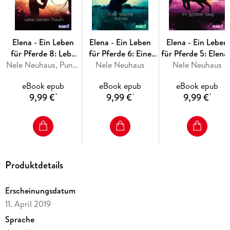
Elena - Ein Leben
Elena - Ein Leben
Elena - Ein Leben
für Pferde 8: Lebe
für Pferde 6: Eine
für Pferde 5: Elena 
deinen Traum
Nele Neuhaus, Punchdesign Johannes Wiebel
falsche Fährte
Nele Neuhaus
Ihr größter Sieg
Nele Neuhaus
eBook epub
eBook epub
eBook epub
9,99 €
9,99 €
9,99 €
*
*
*
Produktdetails
Erscheinungsdatum
11. April 2019
Sprache