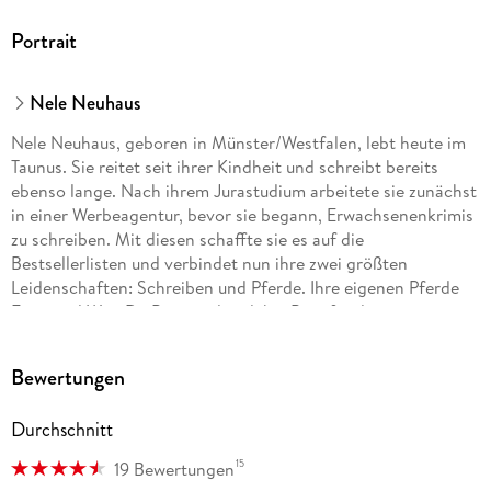
Portrait
Nele Neuhaus
Nele Neuhaus, geboren in Münster/Westfalen, lebt heute im
Taunus. Sie reitet seit ihrer Kindheit und schreibt bereits
ebenso lange. Nach ihrem Jurastudium arbeitete sie zunächst
in einer Werbeagentur, bevor sie begann, Erwachsenenkrimis
zu schreiben. Mit diesen schaffte sie es auf die
Bestsellerlisten und verbindet nun ihre zwei größten
Leidenschaften: Schreiben und Pferde. Ihre eigenen Pferde
Fritzi und Won Da Pie standen dabei Pate für die
gleichnamigen vierbeinigen Romanfiguren.
Bewertungen
Durchschnitt
15
19 Bewertungen