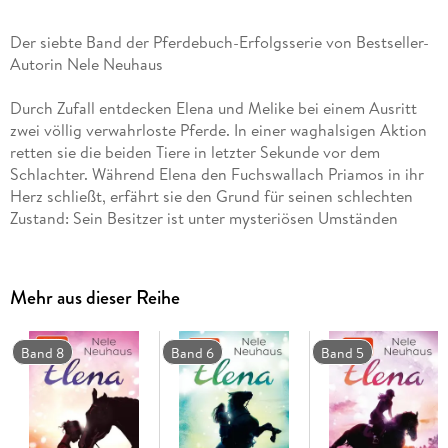
Der siebte Band der Pferdebuch-Erfolgsserie von Bestseller-
Autorin Nele Neuhaus
Durch Zufall entdecken Elena und Melike bei einem Ausritt
zwei völlig verwahrloste Pferde. In einer waghalsigen Aktion
retten sie die beiden Tiere in letzter Sekunde vor dem
Schlachter. Während Elena den Fuchswallach Priamos in ihr
Herz schließt, erfährt sie den Grund für seinen schlechten
Zustand: Sein Besitzer ist unter mysteriösen Umständen
gestorben. Als Melike und Elena Hinweise auf ein Verbrechen
entdecken, beginnen sie auf eigene Faust Nachforschungen
anzustellen und geraten dabei in größte Gefahr. Doch das ist
Mehr aus dieser Reihe
nicht das einzige Problem, das Elena beschäftigt: Farid
bekommt von einem großen Fußballverein ein Angebot, das
er nicht ausschlagen kann - dafür muss er allerdings in eine
Band 8
Band 6
Band 5
andere Stadt ziehen. Kann ihre Beziehung über diese Distanz
hinweg überhaupt bestehen?