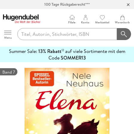
Abholung in über 100 Filialen
Filiale
Konto
Merkzettel
Warenkorb
Hugendubel
Menu
Summer Sale:
13% Rabatt
auf viele Sortimente mit dem
12
mehr
Code
SOMMER13
erfahren
Band 7