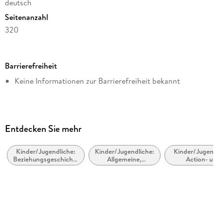
deutsch
Seitenanzahl
320
Dateigröße
1,47 MB
Barrierefreiheit
Altersempfehlung
Keine Informationen zur Barrierefreiheit bekannt
von 12 bis 99 Jahren
Reihe
Elena - Ein Leben für Pferde, 7
Autor/Autorin
Entdecken Sie mehr
Nele Neuhaus
Kinder/Jugendliche:
Kinder/Jugendliche:
Kinder/Jugendl
Verlag/Hersteller
Beziehungsgeschichten
Allgemeine,
Action- un
Planet!
- Romantik, Liebe
moderne und
Abenteuergesch
oder Freundschaft
zeitgenössische
Kopierschutz
Belletristik
mit Wasserzeichen versehen
Family Sharing