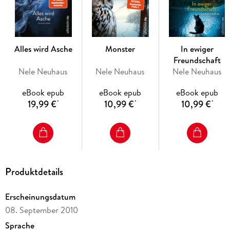
»Ein spannender Krimi aus dem Taunus, der sich mit
unerwünschten Vergangenheiten und totgeschwiegenen
Alles wird Asche
Monster
In ewiger
Familiengeheimnissen beschäftigt. « Hallo-buch. de
Freundschaft
Nele Neuhaus
Nele Neuhaus
Nele Neuhaus
*** Absolute Suchtgefahr und ein Muss für alle Krimi-Fans:
eBook epub
eBook epub
eBook epub
fesselnd, brutal und unberechenbar! ***
19,99 €
10,99 €
10,99 €
*
*
*
Produktdetails
Erscheinungsdatum
08. September 2010
Sprache