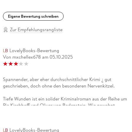
Eigene Bewertung schreiben
Zur Empfehlungsrangliste
LovelyBooks-Bewertung
Von mxchellex678
am
05.10.2025
Spannender, aber eher durchschnittlicher Krimi ¿ gut
geschrieben, doch ohne den besonderen Nervenkitzel.
Tiefe Wunden ist ein solider Kriminalroman aus der Reihe um
Pia Kirchhoff und Oliver von Bodenstein. Wie gewohnt
schreibt Nele Neuhaus flüssig und detailreich, wodurch sich
die Geschichte angenehm lesen lässt. Der Fall selbst war
spannend aufgebaut, konnte mich aber nicht vollkommen
LovelyBooks-Bewertung
fesseln. Einige Wendungen wirkten vorhersehbar, und die