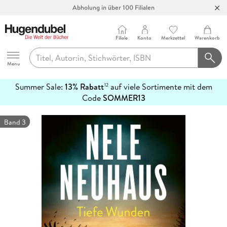
Abholung in über 100 Filialen
Filiale
Konto
Merkzettel
Warenkorb
Hugendubel
Menu
Summer Sale:
13% Rabatt
auf viele Sortimente mit dem
12
mehr
Code
SOMMER13
erfahren
Band 3