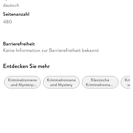
deutsch
Seitenanzahl
480
Dateigröße
2,93 MB
Barrierefreiheit
Reihe
Keine Information zur Barrierefreiheit bekannt
Pia Kirchhoff & Oliver von Bodenstein, 3
Autor/Autorin
Entdecken Sie mehr
Nele Neuhaus
Kriminalromane
Kriminalromane
Klassische
Krim
Verlag/Hersteller
und Mystery:
und Mystery
Kriminalromane
un
Ullstein Ebooks
Polizeiarbeit &
und Mystery
w
Forensik
E
Kopierschutz
mit Wasserzeichen versehen
Family Sharing
Ja
Produktart