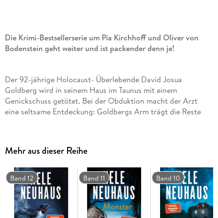
Die Krimi-Bestsellerserie um Pia Kirchhoff und Oliver von
Bodenstein geht weiter und ist packender denn je!
Der 92-jährige Holocaust- Überlebende David Josua
Goldberg wird in seinem Haus im Taunus mit einem
Genickschuss getötet. Bei der Obduktion macht der Arzt
eine seltsame Entdeckung: Goldbergs Arm trägt die Reste
einer Blutgruppentätowierung, wie sie bei Angehörigen der
SS üblich war. Dann geschehen zwei weitere Morde, die
Hinrichtungen gleichen. Welches Geheimnis verband die
Mehr aus dieser Reihe
Opfer miteinander?
Band 12
Band 11
Band 10
Die Ermittlungen führen Hauptkommissar Oliver von
Bodenstein und seine Kollegin Pia Kirchhoff weit in die
Vergangenheit: nach Ostpreußen im Januar 1945 . . .