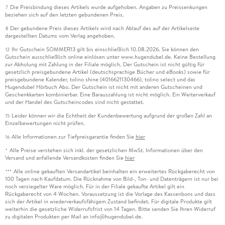
Die Preisbindung dieses Artikels wurde aufgehoben. Angaben zu Preissenkungen
7
beziehen sich auf den letzten gebundenen Preis.
Der gebundene Preis dieses Artikels wird nach Ablauf des auf der Artikelseite
8
dargestellten Datums vom Verlag angehoben.
Ihr Gutschein SOMMER13 gilt bis einschließlich 10.08.2026. Sie können den
12
Gutschein ausschließlich online einlösen unter www.hugendubel.de. Keine Bestellung
zur Abholung mit Zahlung in der Filiale möglich. Der Gutschein ist nicht gültig für
gesetzlich preisgebundene Artikel (deutschsprachige Bücher und eBooks) sowie für
preisgebundene Kalender, tolino shine (4016621130466), tolino select und das
Hugendubel Hörbuch Abo. Der Gutschein ist nicht mit anderen Gutscheinen und
Geschenkkarten kombinierbar. Eine Barauszahlung ist nicht möglich. Ein Weiterverkauf
und der Handel des Gutscheincodes sind nicht gestattet.
Leider können wir die Echtheit der Kundenbewertung aufgrund der großen Zahl an
15
Einzelbewertungen nicht prüfen.
Alle Informationen zur Tiefpreisgarantie finden Sie
hier
16
Alle Preise verstehen sich inkl. der gesetzlichen MwSt. Informationen über den
*
Versand und anfallende Versandkosten finden Sie
hier
Alle online gekauften Versandartikel beinhalten ein erweitertes Rückgaberecht von
***
100 Tagen nach Kaufdatum. Die Rücknahme von Bild-, Ton- und Datenträgern ist nur bei
noch versiegelter Ware möglich. Für in der Filiale gekaufte Artikel gilt ein
Rückgaberecht von 4 Wochen. Voraussetzung ist die Vorlage des Kassenbons und dass
sich der Artikel in wiederverkaufsfähigem Zustand befindet. Für digitale Produkte gilt
weiterhin die gesetzliche Widerrufsfrist von 14 Tagen. Bitte senden Sie Ihren Widerruf
zu digitalen Produkten per Mail an info@hugendubel.de.