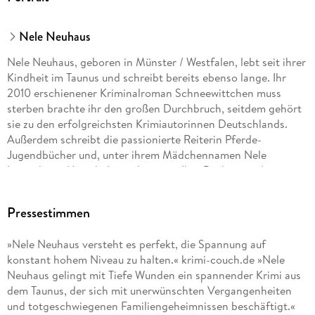
Nele Neuhaus
Nele Neuhaus, geboren in Münster / Westfalen, lebt seit ihrer
Kindheit im Taunus und schreibt bereits ebenso lange. Ihr
2010 erschienener Kriminalroman Schneewittchen muss
sterben brachte ihr den großen Durchbruch, seitdem gehört
sie zu den erfolgreichsten Krimiautorinnen Deutschlands.
Außerdem schreibt die passionierte Reiterin Pferde-
Jugendbücher und, unter ihrem Mädchennamen Nele
Löwenberg, Unterhaltungsliteratur. Ihre Bücher erscheinen in
über 30 Ländern. Vom Polizeipräsidenten Westhessens wurde
Nele Neuhaus zur Kriminalhauptkommissarin ehrenhalber
Pressestimmen
ernannt.
»Nele Neuhaus versteht es perfekt, die Spannung auf
konstant hohem Niveau zu halten.« krimi-couch.de »Nele
Neuhaus gelingt mit Tiefe Wunden ein spannender Krimi aus
dem Taunus, der sich mit unerwünschten Vergangenheiten
und totgeschwiegenen Familiengeheimnissen beschäftigt.«