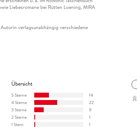
ane erscheinen u. a. im Rowohlt Taschenbuch
 sowie Liebesromane bei Rütten Loening, MIRA
 Autorin verlagsunabhängig verschiedene
Übersicht
5 Sterne
14
4 Sterne
22
3 Sterne
9
2 Sterne
1
1 Stern
1