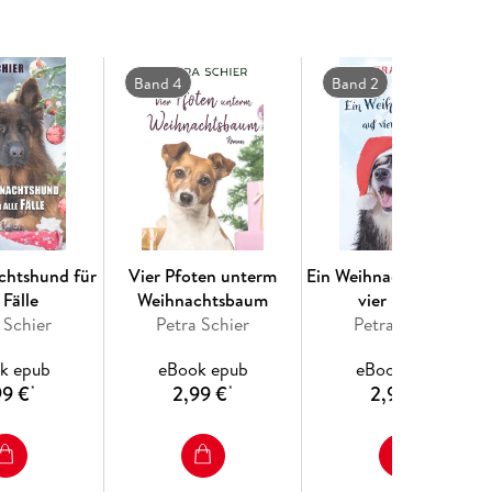
Band 4
Band 2
chtshund für
Vier Pfoten unterm
Ein Weihnachtsengel au
 Fälle
Weihnachtsbaum
vier Pfoten
 Schier
Petra Schier
Petra Schier
k epub
eBook epub
eBook epub
99 €
2,99 €
2,99 €
*
*
*