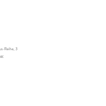
us-Reihe, 3
ier