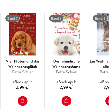
Band 7
Band 6
Band 5
Vier Pfoten und das
Der himmlische
Ein Weihna
Weihnachtsglück
Weihnachtshund
alle
Petra Schier
Petra Schier
Petra
eBook epub
eBook epub
eBoo
2,99 €
2,99 €
2,
*
*