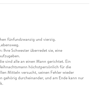
en fünfundzwanzig und vierzig.
Lebensweg.
n: Ihre Schwester überredet sie, eine
 aufzugeben.
 die sind alle an einen Mann gerichtet. Ein
 Weihnachtsmann höchstpersönlich für die
llen Mitteln versucht, seinen Fehler wieder
ben gehörig durcheinander, und am Ende kann nur
k.