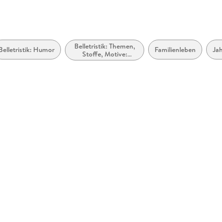
Belletristik: Themen,
Belletristik: Humor
Familienleben
Jah
Stoffe, Motive:
Seelenleben