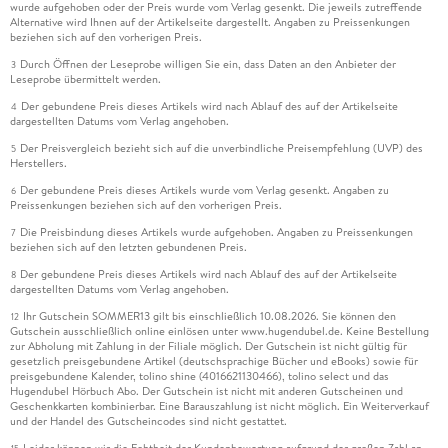
wurde aufgehoben oder der Preis wurde vom Verlag gesenkt. Die jeweils zutreffende
Alternative wird Ihnen auf der Artikelseite dargestellt. Angaben zu Preissenkungen
beziehen sich auf den vorherigen Preis.
Durch Öffnen der Leseprobe willigen Sie ein, dass Daten an den Anbieter der
3
Leseprobe übermittelt werden.
Der gebundene Preis dieses Artikels wird nach Ablauf des auf der Artikelseite
4
dargestellten Datums vom Verlag angehoben.
Der Preisvergleich bezieht sich auf die unverbindliche Preisempfehlung (UVP) des
5
Herstellers.
Der gebundene Preis dieses Artikels wurde vom Verlag gesenkt. Angaben zu
6
Preissenkungen beziehen sich auf den vorherigen Preis.
Die Preisbindung dieses Artikels wurde aufgehoben. Angaben zu Preissenkungen
7
beziehen sich auf den letzten gebundenen Preis.
Der gebundene Preis dieses Artikels wird nach Ablauf des auf der Artikelseite
8
dargestellten Datums vom Verlag angehoben.
Ihr Gutschein SOMMER13 gilt bis einschließlich 10.08.2026. Sie können den
12
Gutschein ausschließlich online einlösen unter www.hugendubel.de. Keine Bestellung
zur Abholung mit Zahlung in der Filiale möglich. Der Gutschein ist nicht gültig für
gesetzlich preisgebundene Artikel (deutschsprachige Bücher und eBooks) sowie für
preisgebundene Kalender, tolino shine (4016621130466), tolino select und das
Hugendubel Hörbuch Abo. Der Gutschein ist nicht mit anderen Gutscheinen und
Geschenkkarten kombinierbar. Eine Barauszahlung ist nicht möglich. Ein Weiterverkauf
und der Handel des Gutscheincodes sind nicht gestattet.
Leider können wir die Echtheit der Kundenbewertung aufgrund der großen Zahl an