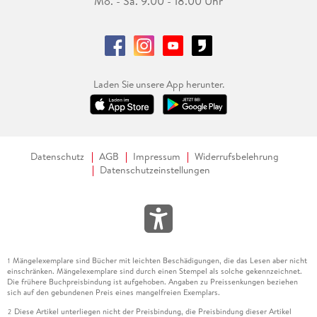
Mo. - Sa. 9.00 - 18.00 Uhr
Laden Sie unsere App herunter.
Datenschutz
AGB
Impressum
Widerrufsbelehrung
Datenschutzeinstellungen
Mängelexemplare sind Bücher mit leichten Beschädigungen, die das Lesen aber nicht
1
einschränken. Mängelexemplare sind durch einen Stempel als solche gekennzeichnet.
Die frühere Buchpreisbindung ist aufgehoben. Angaben zu Preissenkungen beziehen
sich auf den gebundenen Preis eines mangelfreien Exemplars.
Diese Artikel unterliegen nicht der Preisbindung, die Preisbindung dieser Artikel
2