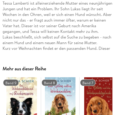
Tessa Lamberti ist alleinerziehende Mutter eines neunjährigen
Jungen und hat ein Problem. Ihr Sohn Lukas liegt ihr seit
Wochen in den Ohren, weil er sich einen Hund wünscht. Aber
nicht nur das - er fragt auch immer öfter, warum er keinen
Vater hat. Dieser ist vor seiner Geburt nach Amerika
gegangen, und Tessa will keinen Kontakt mehr zu ihm.
Lukas beschließt, sich selbst auf die Suche zu begeben - nach
einem Hund und einem neuen Mann für seine Mutter.
Kurz vor Weihnachten findet er den passenden Hund. Dieser
gehört seinem neuen Fußballtrainer, und der wiederum
könnte, wenn es nach Lukas ginge, durchaus sein neuer Papa
werden. Doch Tessa will davon überhaupt nichts wissen.
Mehr aus dieser Reihe
Ruprecht, der quirlige Jack Russell Terrier, sorgt indes bald
nicht nur für ordentlich Tumult im Hause Lamberti - er bringt
auch ein lang gehütetes Geheimnis ans Licht. Und das wirbelt
Band 9
Band 8
Band 7
Tessas Gefühlswelt ziemlich durcheinander.