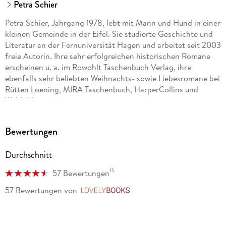
Petra Schier
Petra Schier, Jahrgang 1978, lebt mit Mann und Hund in einer
kleinen Gemeinde in der Eifel. Sie studierte Geschichte und
Literatur an der Fernuniversität Hagen und arbeitet seit 2003
freie Autorin. Ihre sehr erfolgreichen historischen Romane
erscheinen u. a. im Rowohlt Taschenbuch Verlag, ihre
ebenfalls sehr beliebten Weihnachts- sowie Liebesromane bei
Rütten Loening, MIRA Taschenbuch, HarperCollins und
Weltbild.
Unter dem Pseudonym Mila Roth veröffentlicht die Autorin
Bewertungen
verlagsunabhängig verschiedene erfolgreiche Buchserien.
Durchschnitt
15
57 Bewertungen
57 Bewertungen
von
LovelyBooks