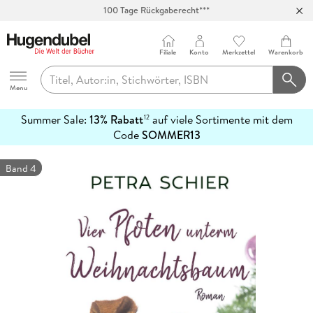
100 Tage Rückgaberecht***
Abholung in über 100 Filialen
Filiale
Konto
Merkzettel
Warenkorb
Hugendubel
Menu
Summer Sale:
13% Rabatt
auf viele Sortimente mit dem
12
mehr
Code
SOMMER13
erfahren
Band 4