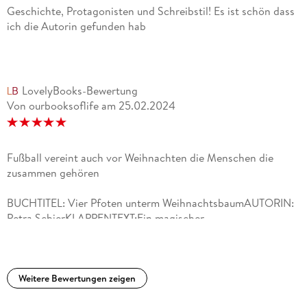
Geschichte, Protagonisten und Schreibstil! Es ist schön dass
ich die Autorin gefunden hab
LovelyBooks-Bewertung
Von ourbooksoflife
am
25.02.2024
Fußball vereint auch vor Weihnachten die Menschen die
zusammen gehören
BUCHTITEL: Vier Pfoten unterm WeihnachtsbaumAUTORIN:
Petra SchierKLAPPENTEXT:Ein magischer
WeihnachtshundTessa Lamberti ist ratlos. Nichts wünscht
sich ihr Sohn Lukas mehr als einen Hund - und einen Vater.
Kurz vor Weihnachten macht er sich auf die Suche. Der Hund
ist schnell gefunden, doch statt für den Familienfrieden zu
Weitere Bewertungen zeigen
sorgen, bringt das Tier ein lang gehütetes Geheimnis ans