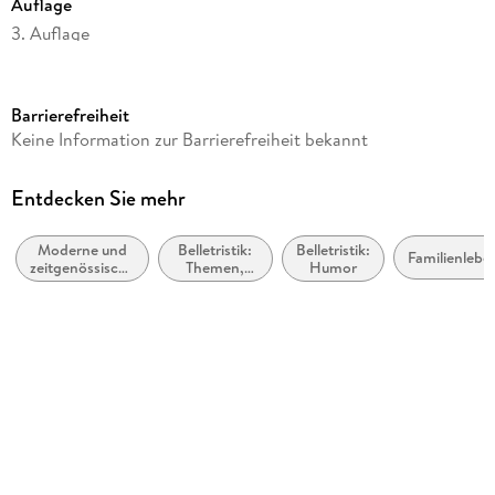
Auflage
3. Auflage
Seitenanzahl
188
Barrierefreiheit
Dateigröße
Keine Information zur Barrierefreiheit bekannt
1,35 MB
Reihe
Entdecken Sie mehr
Santa Claus-Reihe, 4
Moderne und
Belletristik:
Belletristik:
Autor/Autorin
Familienlebe
zeitgenössische
Themen,
Humor
Petra Schier
Liebesromane
Stoffe,
Motive:
Verlag/Hersteller
Liebe und
Beziehungen
Petra Schier
Kopierschutz
ohne Kopierschutz
Family Sharing
Ja