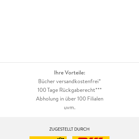
Weihnachtsmann - Biete HundBand 4: Vier Pfoten unterm
WeihnachtsbaumBand 5: Ein Weihnachtshund für alle
FälleBand 6: Der himmlische WeihnachtshundBand 7: Vier
Pfoten und das WeihnachtsglückBand 8: Vier Pfoten retten
Weihnachten
Ihre Vorteile:
Bücher versandkostenfrei*
100 Tage Rückgaberecht***
Abholung in über 100 Filialen
uvm.
ZUGESTELLT DURCH