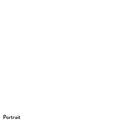
Produktart
EBOOK
Dateiformat
EPUB
ISBN
9783967110388
Portrait