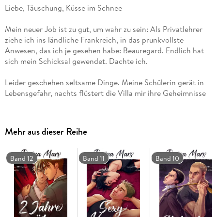
Liebe, Täuschung, Küsse im Schnee
Mein neuer Job ist zu gut, um wahr zu sein: Als Privatlehrer
ziehe ich ins ländliche Frankreich, in das prunkvollste
Anwesen, das ich je gesehen habe: Beauregard. Endlich hat
sich mein Schicksal gewendet. Dachte ich.
Leider geschehen seltsame Dinge. Meine Schülerin gerät in
Lebensgefahr, nachts flüstert die Villa mir ihre Geheimnisse
zu und aus dem Wald erklingt ein Heulen, das nur ich höre.
Und dann ist da Alain.
Mehr aus dieser Reihe
Der teuflisch attraktive Sohn der Gutsbesitzer ist ständig da,
wo ich ihn am wenigsten erwarte: in meiner Nähe. Seine
Küsse rauben mir den Atem, sein Lachen lässt mein Herz
Band 12
Band 11
Band 10
beben . . . und in schwachen Momenten denke ich, dass er
dasselbe fühlen könnte wie ich. Aber das kann er nicht.
Oder? Als ich merke, welches Spiel gespielt wird, bin ich
längst in Lebensgefahr.