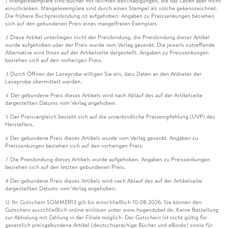
Mängelexemplare sind Bücher mit leichten Beschädigungen, die das Lesen aber nicht
1
einschränken. Mängelexemplare sind durch einen Stempel als solche gekennzeichnet.
Die frühere Buchpreisbindung ist aufgehoben. Angaben zu Preissenkungen beziehen
sich auf den gebundenen Preis eines mangelfreien Exemplars.
Diese Artikel unterliegen nicht der Preisbindung, die Preisbindung dieser Artikel
2
wurde aufgehoben oder der Preis wurde vom Verlag gesenkt. Die jeweils zutreffende
Alternative wird Ihnen auf der Artikelseite dargestellt. Angaben zu Preissenkungen
beziehen sich auf den vorherigen Preis.
Durch Öffnen der Leseprobe willigen Sie ein, dass Daten an den Anbieter der
3
Leseprobe übermittelt werden.
Der gebundene Preis dieses Artikels wird nach Ablauf des auf der Artikelseite
4
dargestellten Datums vom Verlag angehoben.
Der Preisvergleich bezieht sich auf die unverbindliche Preisempfehlung (UVP) des
5
Herstellers.
Der gebundene Preis dieses Artikels wurde vom Verlag gesenkt. Angaben zu
6
Preissenkungen beziehen sich auf den vorherigen Preis.
Die Preisbindung dieses Artikels wurde aufgehoben. Angaben zu Preissenkungen
7
beziehen sich auf den letzten gebundenen Preis.
Der gebundene Preis dieses Artikels wird nach Ablauf des auf der Artikelseite
8
dargestellten Datums vom Verlag angehoben.
Ihr Gutschein SOMMER13 gilt bis einschließlich 10.08.2026. Sie können den
12
Gutschein ausschließlich online einlösen unter www.hugendubel.de. Keine Bestellung
zur Abholung mit Zahlung in der Filiale möglich. Der Gutschein ist nicht gültig für
gesetzlich preisgebundene Artikel (deutschsprachige Bücher und eBooks) sowie für