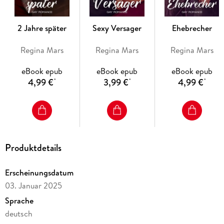
»Beauregard im Nebel« ist eine atemberaubende M/M-
Romanze mit düster-romantischer Atmosphäre und
unvergesslichen Figuren.
2 Jahre später
Sexy Versager
Ehebrecher
Regina Mars
Regina Mars
Regina Mars
eBook epub
eBook epub
eBook epub
4,99 €
3,99 €
4,99 €
*
*
*
Produktdetails
Erscheinungsdatum
03. Januar 2025
Sprache
deutsch