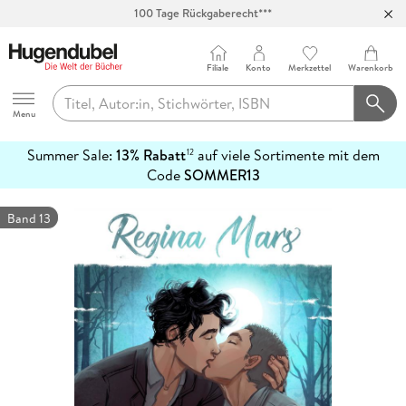
100 Tage Rückgaberecht***
Abholung in über 100 Filialen
Filiale
Konto
Merkzettel
Warenkorb
Hugendubel
Menu
Summer Sale:
13% Rabatt
auf viele Sortimente mit dem
12
mehr
Code
SOMMER13
erfahren
Band 13