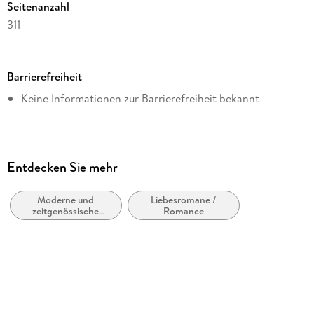
Seitenanzahl
311
Dateigröße
0,46 MB
Barrierefreiheit
Reihe
Keine Informationen zur Barrierefreiheit bekannt
MM Romance von Regina Mars, 13
Autor/Autorin
Regina Mars
Verlag/Hersteller
Entdecken Sie mehr
via tolino media
Moderne und
Liebesromane /
Kopierschutz
zeitgenössische
Romance
ohne Kopierschutz
Belletristik: allgemein
und literarisch
Family Sharing
Ja
Produktart
EBOOK