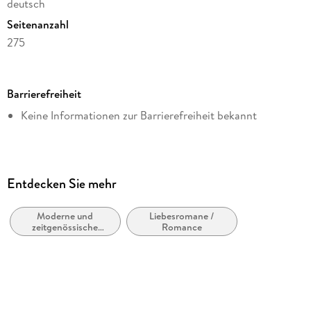
deutsch
Seitenanzahl
275
Dateigröße
0,67 MB
Barrierefreiheit
Altersempfehlung
Keine Informationen zur Barrierefreiheit bekannt
ab 16 Jahre
Reihe
MM Romance von Regina Mars, 2
Autor/Autorin
Entdecken Sie mehr
Regina Mars
Moderne und
Liebesromane /
Verlag/Hersteller
zeitgenössische
Romance
via tolino media
Belletristik: allgemein
und literarisch
Kopierschutz
ohne Kopierschutz
Family Sharing