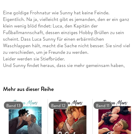
Eine goldige Frohnatur wie Sunny hat keine Feinde.
Eigentlich. Na ja, vielleicht gibt es jemanden, den er ein ganz
klein wenig blöd findet: Luca, den Kapitän der
Fußballmannschaft, dessen einziges Hobby Brüllen zu sein
scheint. Dass Luca Sunny für einen erbärmlichen
Waschlappen hält, macht die Sache nicht besser. Sie sind viel
zu verschieden, um je Freunde zu werden.
Leider werden sie Stiefbrüder.
Und Sunny findet heraus, dass sie mehr gemeinsam haben,
als er dachte. Sehr viel mehr. Ist ihre Patchworkfamilie
vielleicht doch ein Glücksfall? Ist sein nerviger Stiefbruder
netter als es scheint? Mag sein, aber Sunny wird sich ganz
Mehr aus dieser Reihe
bestimmt nicht in ihn verlieben.
Nie.
Auf gar keinen Fall.
Band 13
Band 12
Band 11