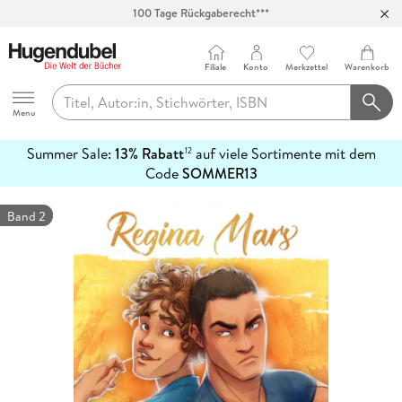
100 Tage Rückgaberecht***
Abholung in über 100 Filialen
Filiale
Konto
Merkzettel
Warenkorb
Hugendubel
Menu
Summer Sale:
13% Rabatt
auf viele Sortimente mit dem
12
mehr
Code
SOMMER13
erfahren
Band 2