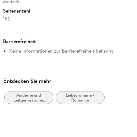
deutsch
Seitenanzahl
180
Dateigröße
0,39 MB
Barrierefreiheit
Altersempfehlung
Keine Informationen zur Barrierefreiheit bekannt
ab 16 Jahre
Reihe
MM Romance von Regina Mars, 7
Autor/Autorin
Entdecken Sie mehr
Regina Mars
Moderne und
Liebesromane /
Verlag/Hersteller
zeitgenössische
Romance
via tolino media
Belletristik: allgemein
und literarisch
Kopierschutz
ohne Kopierschutz
Family Sharing