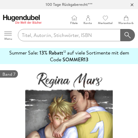
100 Tage Rückgaberecht***
Abholung in über 100 Filialen
Filiale
Konto
Merkzettel
Warenkorb
Hugendubel
Menu
Summer Sale:
13% Rabatt
auf viele Sortimente mit dem
12
mehr
Code
SOMMER13
erfahren
Band 7