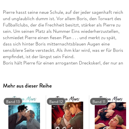
Pierre hasst seine neue Schule, auf der jeder sagenhaft reich
und unglaublich dumm ist. Vor allem Boris, den Torwart des
Fußballclubs, der die Frechheit besitzt, stärker als Pierre zu
sein. Um seinen Platz als Nummer Eins wiederherzustellen,
schmiedet Pierre einen fiesen Plan . . . und merkt zu spät,
dass sich hinter Boris mitternachtsblauen Augen eine
sensiblere Seite versteckt. Als ihm klar wird, was er für Boris
empfindet, ist der längst sein Feind.
Boris hält Pierre für einen arroganten Dreckskerl, der nur an
sich selbst denkt. Er hat Recht. Doch der sexy Torwart hat
noch mit ganz anderen Problemen zu kämpfen als seinem
überheblichen Nachhilfelehrer. Kann Pierre ihm helfen? Kann
Mehr aus dieser Reihe
er sich so sehr ändern, dass Boris ihn doch noch respektiert?
Oder vielleicht sogar . . . liebt?
Band 13
Band 12
Band 11