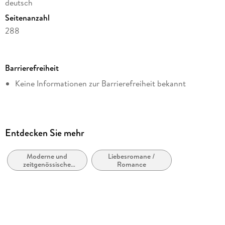
deutsch
Seitenanzahl
288
Dateigröße
0,70 MB
Barrierefreiheit
Altersempfehlung
Keine Informationen zur Barrierefreiheit bekannt
ab 16 Jahre
Reihe
MM Romance von Regina Mars, 11
Autor/Autorin
Entdecken Sie mehr
Regina Mars
Moderne und
Liebesromane /
Verlag/Hersteller
zeitgenössische
Romance
via tolino media
Belletristik: allgemein
und literarisch
Kopierschutz
ohne Kopierschutz
Family Sharing