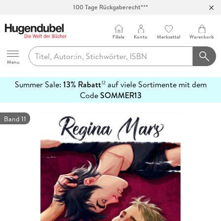
Abholung in über 100 Filialen
Filiale
Konto
Merkzettel
Warenkorb
Hugendubel
Menu
Summer Sale:
13% Rabatt
auf viele Sortimente mit dem
12
mehr
Code
SOMMER13
erfahren
Band 11