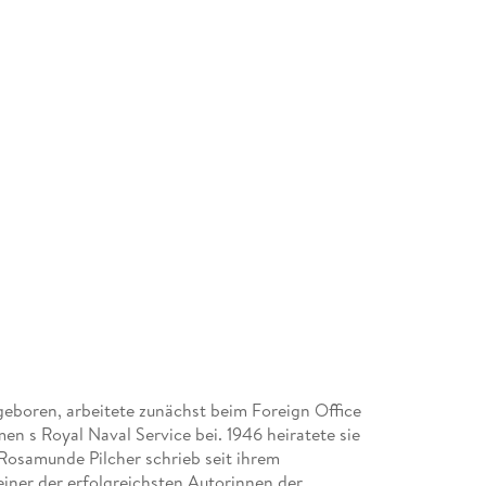
eboren, arbeitete zunächst beim Foreign Office
n s Royal Naval Service bei. 1946 heiratete sie
osamunde Pilcher schrieb seit ihrem
einer der erfolgreichsten Autorinnen der