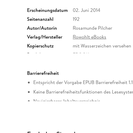
Erscheinungsdatum
02. Juni 2014
Seitenanzahl
192
Autor/Autorin
Rosamunde Pilcher
Verlag/Hersteller
Rowohlt eBooks
Kopierschutz
mit Wasserzeichen versehen
Produktart
EBOOK
ISBN
9783644510111
Barrierefreiheit
Entspricht der Vorgabe EPUB Barrierefreiheit 1.1
Keine Barrierefreiheitsfunktionen des Lesesyste
Navigierbares Inhaltsverzeichnis
Logische Lesereihenfolge eingehalten
Seitenzahlen entsprechen der gedruckten Ausg
Hoher Farbkontrast für bessere Lesbarkeit