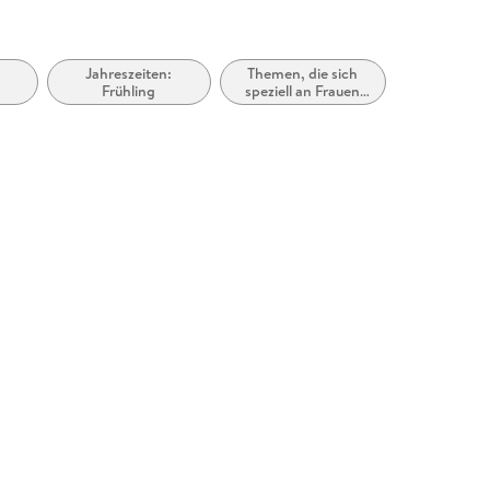
/
Jahreszeiten:
Themen, die sich
Frühling
speziell an Frauen
und/oder Mädchen
richten