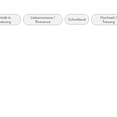
möglich
ristik in
Liebesromane /
Hochzeit 
Schottland
setzung
Romance
Trauung
zugänglich