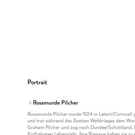
Portrait
Rosamunde Pilcher
Rosamunde Pilcher wurde 1924 in Lelant/Cornwall g
und trat während des Zweiten Weltkrieges dem Wome
Graham Pilcher und zog nach Dundee/Schottland. R
fünfzehnten Lebensjahr. Ihre Romane haben sie zu 