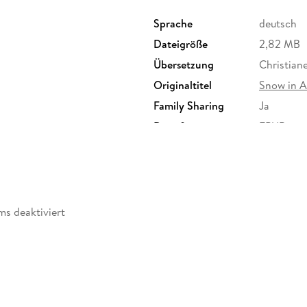
Sprache
deutsch
Dateigröße
2,82 MB
Übersetzung
Christian
Originaltitel
Snow in A
Family Sharing
Ja
Dateiformat
EPUB
ms deaktiviert
abe