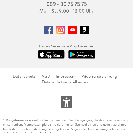
089 - 30 75 75 75
Mo. - Sa. 9.00 - 18.00 Uhr
Laden Sie unsere App herunter.
Datenschutz
AGB
Impressum
Widerrufsbelehrung
Datenschutzeinstellungen
Mängelexemplare sind Bücher mit leichten Beschädigungen, die das Lesen aber nicht
1
einschränken. Mängelexemplare sind durch einen Stempel als solche gekennzeichnet.
Die frühere Buchpreisbindung ist aufgehoben. Angaben zu Preissenkungen beziehen