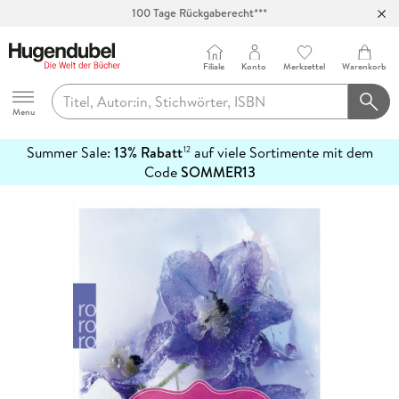
100 Tage Rückgaberecht***
Abholung in über 100 Filialen
Filiale
Konto
Merkzettel
Warenkorb
Hugendubel
Menu
Summer Sale:
13% Rabatt
auf viele Sortimente mit dem
12
mehr
Code
SOMMER13
erfahren