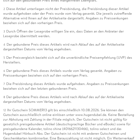
sich auf den gebundenen Preis eines mangelfreien Exemplars.
Diese Artikel unterliegen nicht der Preisbindung, die Preisbindung dieser Artikel
2
wurde aufgehoben oder der Preis wurde vom Verlag gesenkt. Die jeweils zutreffende
Alternative wird Ihnen auf der Artikelseite dargestellt. Angaben zu Preissenkungen
beziehen sich auf den vorherigen Preis.
Durch Öffnen der Leseprobe willigen Sie ein, dass Daten an den Anbieter der
3
Leseprobe übermittelt werden.
Der gebundene Preis dieses Artikels wird nach Ablauf des auf der Artikelseite
4
dargestellten Datums vom Verlag angehoben.
Der Preisvergleich bezieht sich auf die unverbindliche Preisempfehlung (UVP) des
5
Herstellers.
Der gebundene Preis dieses Artikels wurde vom Verlag gesenkt. Angaben zu
6
Preissenkungen beziehen sich auf den vorherigen Preis.
Die Preisbindung dieses Artikels wurde aufgehoben. Angaben zu Preissenkungen
7
beziehen sich auf den letzten gebundenen Preis.
Der gebundene Preis dieses Artikels wird nach Ablauf des auf der Artikelseite
8
dargestellten Datums vom Verlag angehoben.
Ihr Gutschein SOMMER13 gilt bis einschließlich 10.08.2026. Sie können den
12
Gutschein ausschließlich online einlösen unter www.hugendubel.de. Keine Bestellung
zur Abholung mit Zahlung in der Filiale möglich. Der Gutschein ist nicht gültig für
gesetzlich preisgebundene Artikel (deutschsprachige Bücher und eBooks) sowie für
preisgebundene Kalender, tolino shine (4016621130466), tolino select und das
Hugendubel Hörbuch Abo. Der Gutschein ist nicht mit anderen Gutscheinen und
Geschenkkarten kombinierbar. Eine Barauszahlung ist nicht möglich. Ein Weiterverkauf