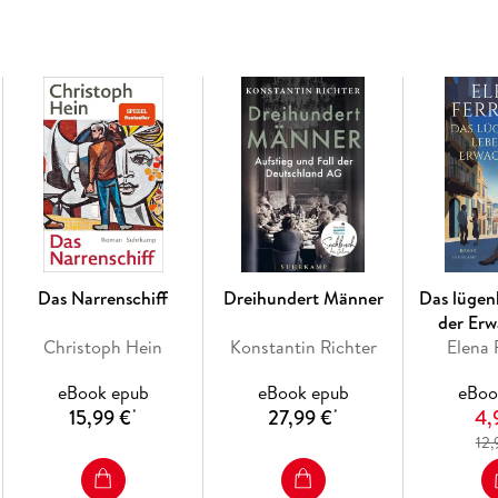
Kann man über sein Leben entscheiden? Nicht 
Weiterleben, länger, als erwartbar wäre? Mit e
Robert Menasse in
Die Lebensentscheidung
von 
Liebe und Familie, darum geht es in dieser raff
Das Narrenschiff
Dreihundert Männer
Das lügen
der Er
Christoph Hein
Konstantin Richter
Elena 
eBook epub
eBook epub
eBoo
15,99 €
27,99 €
4,
*
*
12,