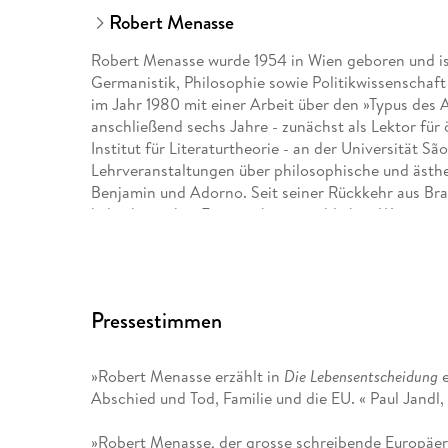
Robert Menasse
Robert Menasse wurde 1954 in Wien geboren und is
Germanistik, Philosophie sowie Politikwissenschaf
im Jahr 1980 mit einer Arbeit über den »Typus des 
anschließend sechs Jahre - zunächst als Lektor für 
Institut für Literaturtheorie - an der Universität São
Lehrveranstaltungen über philosophische und ästhet
Benjamin und Adorno. Seit seiner Rückkehr aus Bras
kulturkritischer Essayist hauptsächlich in Wien.
Pressestimmen
»Robert Menasse erzählt in
Die Lebensentscheidung
e
Abschied und Tod, Familie und die EU. « Paul Jandl
»Robert Menasse, der grosse schreibende Europäer, 