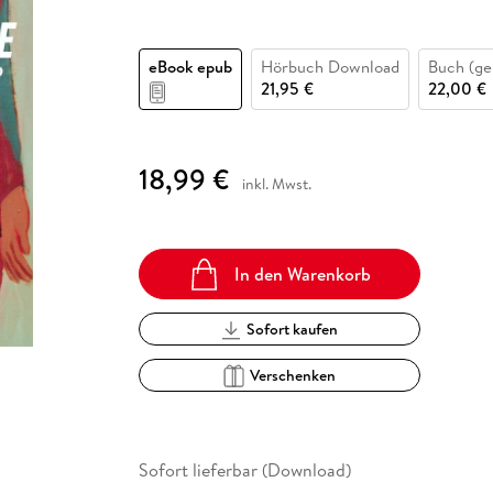
Fremdsprachige Bücher
n Lernhilfen
 Jugendbücher
eiber
Hörbuch Downloads im Bundle
cher
 Vergleich
 Puzzlezubehör
Lernen
New Adult
STABILO
Taschenbücher
hilfen
hriller
 Backen
er
lender
Ratgeber
eBook epub
Hörbuch Download
Buch (ge
op
21,95 €
22,00 €
hriller
Romance
Sachbücher
precher:innen
Science Fiction
18,99 €
inkl. Mwst.
Fremdsprachige Bücher
In den Warenkorb
Sofort kaufen
Verschenken
Sofort lieferbar (Download)