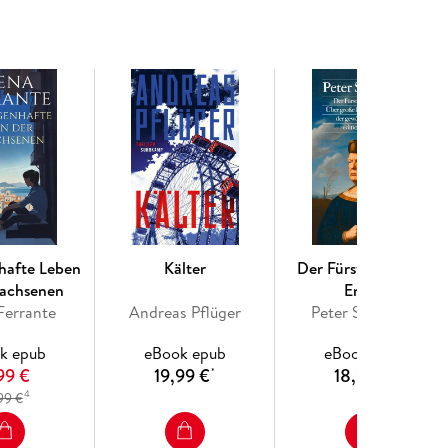
über das Ende, sondern mit Willenskraft über das
xistentieller Wucht und dennoch leichtfüßig erzählt
einem Wettlauf mit dem Tod. Leben und Sterben,
iniert-kunstfertigen Novelle.
hafte Leben
Kälter
Der Fürst und seine
wachsenen
Erben
Ferrante
Andreas Pflüger
Peter Sloterdijk
k epub
eBook epub
eBook epub
99 €
19,99 €
18,99 €
*
*
4
99 €