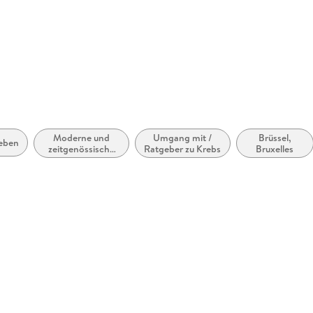
Moderne und
Umgang mit /
Brüssel,
leben
zeitgenössische
Ratgeber zu Krebs
Bruxelles
Belletristik:
allgemein und
literarisch