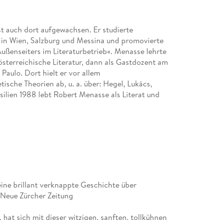
t auch dort aufgewachsen. Er studierte
t in Wien, Salzburg und Messina und promovierte
Außenseiters im Literaturbetrieb«. Menasse lehrte
österreichische Literatur, dann als Gastdozent am
 Paulo. Dort hielt er vor allem
ische Theorien ab, u. a. über: Hegel, Lukács,
ilien 1988 lebt Robert Menasse als Literat und
ine brillant verknappte Geschichte über
, Neue Zürcher Zeitung
hat sich mit dieser witzigen, sanften, tollkühnen