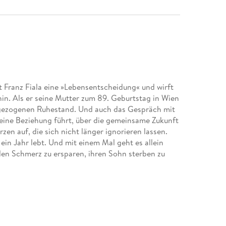
ft Franz Fiala eine »Lebensentscheidung« und wirft
in. Als er seine Mutter zum 89. Geburtstag in Wien
orgezogenen Ruhestand. Und auch das Gespräch mit
el eine Beziehung führt, über die gemeinsame Zukunft
en auf, die sich nicht länger ignorieren lassen.
 ein Jahr lebt. Und mit einem Mal geht es allein
den Schmerz zu ersparen, ihren Sohn sterben zu
tter zu überleben. Vor ihr, bis zu ihrem Tod, seine
einen Überlebenswettkampf. Das war jetzt die