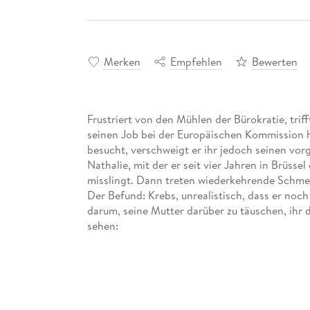
Merken
Empfehlen
Bewerten
Frustriert von den Mühlen der Bürokratie, trif
seinen Job bei der Europäischen Kommission h
besucht, verschweigt er ihr jedoch seinen v
Nathalie, mit der er seit vier Jahren in Brüss
misslingt. Dann treten wiederkehrende Schmerz
Der Befund: Krebs, unrealistisch, dass er noch
darum, seine Mutter darüber zu täuschen, ihr 
»Überleben konnte für ihn nur heißen, seine Mu
Krankheit zu verheimlichen. Es ging jetzt um 
Lebensentscheidung. «