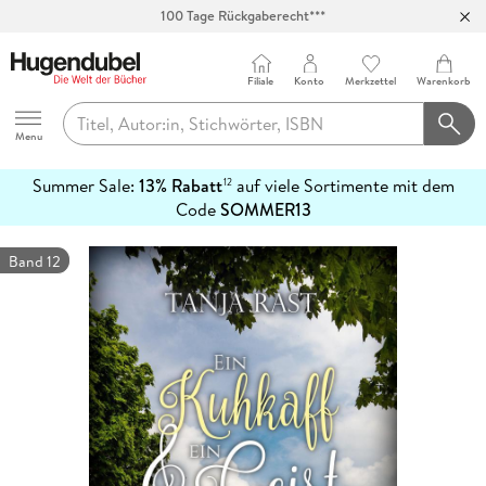
100 Tage Rückgaberecht***
Abholung in über 100 Filialen
Filiale
Konto
Merkzettel
Warenkorb
Hugendubel
Menu
Summer Sale:
13% Rabatt
auf viele Sortimente mit dem
12
mehr
Code
SOMMER13
erfahren
Band 12