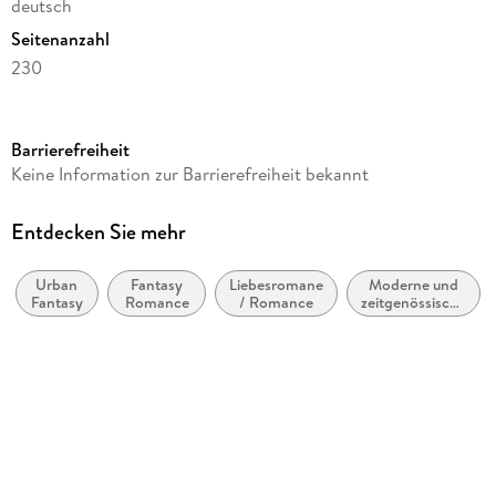
deutsch
Seitenanzahl
230
Dateigröße
0,72 MB
Barrierefreiheit
Reihe
Keine Information zur Barrierefreiheit bekannt
Klaxdonnersbüll, 12
Autor/Autorin
Entdecken Sie mehr
Tanja Rast
Urban
Fantasy
Liebesromane
Moderne und
Verlag/Hersteller
Fantasy
Romance
/ Romance
zeitgenössische
via tolino media
Belletristik:
allgemein und
Kopierschutz
literarisch
ohne Kopierschutz
Family Sharing
Ja
Produktart