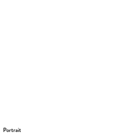
EBOOK
Dateiformat
EPUB
ISBN
9783819426186
Portrait