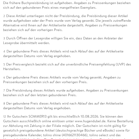
Die frühere Buchpreisbindung ist aufgehoben. Angaben zu Preissenkungen beziehen
sich auf den gebundenen Preis eines mangelfreien Exemplars.
Diese Artikel unterliegen nicht der Preisbindung, die Preisbindung dieser Artikel
2
wurde aufgehoben oder der Preis wurde vom Verlag gesenkt. Die jeweils zutreffende
Alternative wird Ihnen auf der Artikelseite dargestellt. Angaben zu Preissenkungen
beziehen sich auf den vorherigen Preis.
Durch Öffnen der Leseprobe willigen Sie ein, dass Daten an den Anbieter der
3
Leseprobe übermittelt werden.
Der gebundene Preis dieses Artikels wird nach Ablauf des auf der Artikelseite
4
dargestellten Datums vom Verlag angehoben.
Der Preisvergleich bezieht sich auf die unverbindliche Preisempfehlung (UVP) des
5
Herstellers.
Der gebundene Preis dieses Artikels wurde vom Verlag gesenkt. Angaben zu
6
Preissenkungen beziehen sich auf den vorherigen Preis.
Die Preisbindung dieses Artikels wurde aufgehoben. Angaben zu Preissenkungen
7
beziehen sich auf den letzten gebundenen Preis.
Der gebundene Preis dieses Artikels wird nach Ablauf des auf der Artikelseite
8
dargestellten Datums vom Verlag angehoben.
Ihr Gutschein SOMMER13 gilt bis einschließlich 10.08.2026. Sie können den
12
Gutschein ausschließlich online einlösen unter www.hugendubel.de. Keine Bestellung
zur Abholung mit Zahlung in der Filiale möglich. Der Gutschein ist nicht gültig für
gesetzlich preisgebundene Artikel (deutschsprachige Bücher und eBooks) sowie für
preisgebundene Kalender, tolino shine (4016621130466), tolino select und das