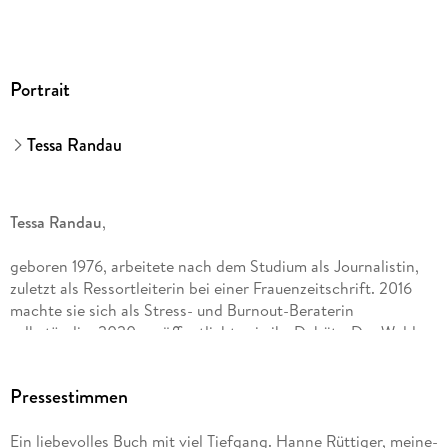
Portrait
Tessa Randau
Tessa Randau
,
geboren 1976, arbeitete nach dem Studium als Journalistin,
zuletzt als Ressortleiterin bei einer Frauenzeitschrift. 2016
machte sie sich als Stress- und Burnout-Beraterin
selbständig. 2020 veröffentlichte sie ihr Debüt >Der Wald,
vier Fragen, das Leben und ich<, das über ein halbes Jahr in
den Top 20 der SPIEGEL-Bestsellerliste stand. Auch ihre
Pressestimmen
weiteren Bücher kamen unter die Top 20: >Die Berge, der
Nebel, die Liebe und ich<, >Das Meer und ich<, >Mut
Ein liebevolles Buch mit viel Tiefgang. Hanne Rüttiger, meine-
beginnt im Herzen< sowie >Zeit für meine Träume<. Seit der