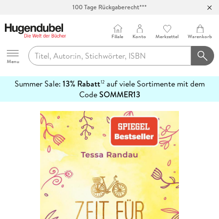
100 Tage Rückgaberecht***
Abholung in über 100 Filialen
Filiale
Konto
Merkzettel
Warenkorb
Hugendubel
Menu
Summer Sale:
13% Rabatt
auf viele Sortimente mit dem
12
mehr
Code
SOMMER13
erfahren