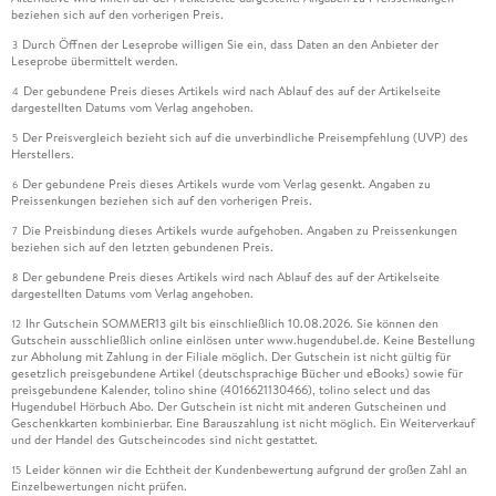
beziehen sich auf den vorherigen Preis.
Durch Öffnen der Leseprobe willigen Sie ein, dass Daten an den Anbieter der
3
Leseprobe übermittelt werden.
Der gebundene Preis dieses Artikels wird nach Ablauf des auf der Artikelseite
4
dargestellten Datums vom Verlag angehoben.
Der Preisvergleich bezieht sich auf die unverbindliche Preisempfehlung (UVP) des
5
Herstellers.
Der gebundene Preis dieses Artikels wurde vom Verlag gesenkt. Angaben zu
6
Preissenkungen beziehen sich auf den vorherigen Preis.
Die Preisbindung dieses Artikels wurde aufgehoben. Angaben zu Preissenkungen
7
beziehen sich auf den letzten gebundenen Preis.
Der gebundene Preis dieses Artikels wird nach Ablauf des auf der Artikelseite
8
dargestellten Datums vom Verlag angehoben.
Ihr Gutschein SOMMER13 gilt bis einschließlich 10.08.2026. Sie können den
12
Gutschein ausschließlich online einlösen unter www.hugendubel.de. Keine Bestellung
zur Abholung mit Zahlung in der Filiale möglich. Der Gutschein ist nicht gültig für
gesetzlich preisgebundene Artikel (deutschsprachige Bücher und eBooks) sowie für
preisgebundene Kalender, tolino shine (4016621130466), tolino select und das
Hugendubel Hörbuch Abo. Der Gutschein ist nicht mit anderen Gutscheinen und
Geschenkkarten kombinierbar. Eine Barauszahlung ist nicht möglich. Ein Weiterverkauf
und der Handel des Gutscheincodes sind nicht gestattet.
Leider können wir die Echtheit der Kundenbewertung aufgrund der großen Zahl an
15
Einzelbewertungen nicht prüfen.