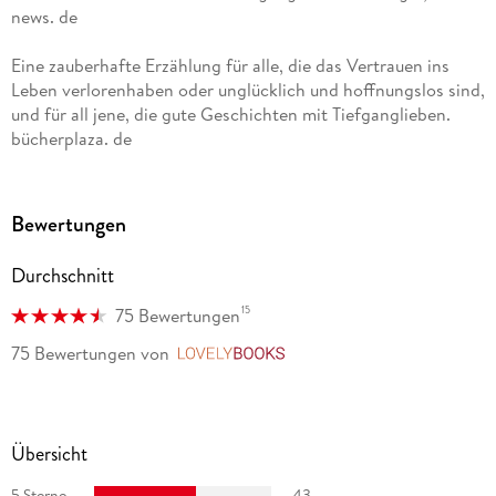
news. de
Veröffentlichung ihres ersten Buches konzentriert sie sich
beruflich aufs Schreiben. Tessa Randau lebt mit ihrer Familie
Eine zauberhafte Erzählung für alle, die das Vertrauen ins
in der Nähe von Koblenz.
Leben verlorenhaben oder unglücklich und hoffnungslos sind,
und für all jene, die gute Geschichten mit Tiefganglieben.
bücherplaza. de
Bewertungen
Durchschnitt
15
75 Bewertungen
75 Bewertungen
von
LovelyBooks
Übersicht
5 Sterne
43