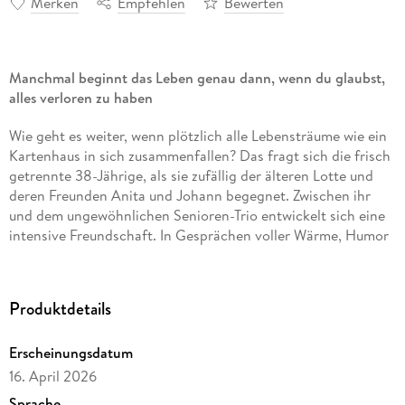
Merken
Empfehlen
Bewerten
Manchmal beginnt das Leben genau dann, wenn du glaubst,
alles verloren zu haben
Wie geht es weiter, wenn plötzlich alle Lebensträume wie ein
Kartenhaus in sich zusammenfallen? Das fragt sich die frisch
getrennte 38-Jährige, als sie zufällig der älteren Lotte und
deren Freunden Anita und Johann begegnet. Zwischen ihr
und dem ungewöhnlichen Senioren-Trio entwickelt sich eine
intensive Freundschaft. In Gesprächen voller Wärme, Humor
und Tiefgang offenbaren die drei ihre größten
Lebenslektionen - bewegende Geschichten über verpasste
Chancen, echte Freundschaft und den Mut, dem Herzen zu
Produktdetails
folgen. Langsam versteht die junge Frau, welche Türen sie
öffnen muss, um das Glück wieder in ihr Leben zu lassen.
Erscheinungsdatum
16. April 2026
Eine berührende Erzählung über zweite Chancen, echte
Sprache