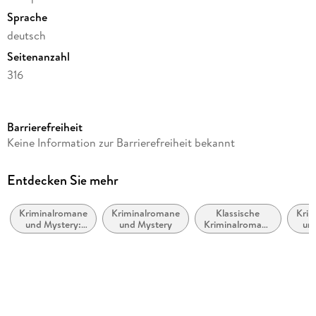
Sprache
deutsch
Seitenanzahl
316
Dateigröße
0,57 MB
Barrierefreiheit
Reihe
Keine Information zur Barrierefreiheit bekannt
Hannah Lambert ermittelt, 7
Autor/Autorin
Entdecken Sie mehr
Thomas Herzberg
Kriminalromane
Kriminalromane
Klassische
Krim
Verlag/Hersteller
und Mystery:
und Mystery
Kriminalromane
un
Zeilenfluss
weibliche
und Mystery
Pol
Ermittler
Kopierschutz
ohne Kopierschutz
Produktart
EBOOK