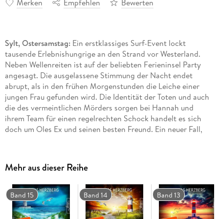
Merken
Empfehlen
Bewerten
Sylt, Ostersamstag:
Ein erstklassiges Surf-Event lockt
tausende Erlebnishungrige an den Strand vor Westerland.
Neben Wellenreiten ist auf der beliebten Ferieninsel Party
angesagt. Die ausgelassene Stimmung der Nacht endet
abrupt, als in den frühen Morgenstunden die Leiche einer
jungen Frau gefunden wird. Die Identität der Toten und auch
die des vermeintlichen Mörders sorgen bei Hannah und
ihrem Team für einen regelrechten Schock handelt es sich
doch um Oles Ex und seinen besten Freund. Ein neuer Fall,
der alle Beteiligten vor ungeahnte Herausforderungen stellt
" Turbulentes Sylt" ist Teil 7 der Reihe " Hannah Lambert
Mehr aus dieser Reihe
ermittelt" . Jeder Fall ist in sich abgeschlossen. Es kann
allerdings nicht schaden, auch die vorangegangenen Fälle zu
kennen ;)
Band 15
Band 14
Band 13
Bisher erschienen:
" Ausgerechnet Sylt"