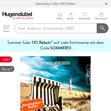
Abholung in über 100 Filialen
Filiale
Konto
Merkzettel
Warenkorb
Hugendubel
Menu
Summer Sale:
13% Rabatt
auf viele Sortimente mit dem
12
mehr
Code
SOMMER13
erfahren
8
-16%
Band 7