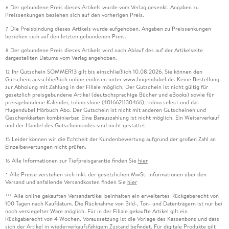
Der gebundene Preis dieses Artikels wurde vom Verlag gesenkt. Angaben zu
6
Preissenkungen beziehen sich auf den vorherigen Preis.
Die Preisbindung dieses Artikels wurde aufgehoben. Angaben zu Preissenkungen
7
beziehen sich auf den letzten gebundenen Preis.
Der gebundene Preis dieses Artikels wird nach Ablauf des auf der Artikelseite
8
dargestellten Datums vom Verlag angehoben.
Ihr Gutschein SOMMER13 gilt bis einschließlich 10.08.2026. Sie können den
12
Gutschein ausschließlich online einlösen unter www.hugendubel.de. Keine Bestellung
zur Abholung mit Zahlung in der Filiale möglich. Der Gutschein ist nicht gültig für
gesetzlich preisgebundene Artikel (deutschsprachige Bücher und eBooks) sowie für
preisgebundene Kalender, tolino shine (4016621130466), tolino select und das
Hugendubel Hörbuch Abo. Der Gutschein ist nicht mit anderen Gutscheinen und
Geschenkkarten kombinierbar. Eine Barauszahlung ist nicht möglich. Ein Weiterverkauf
und der Handel des Gutscheincodes sind nicht gestattet.
Leider können wir die Echtheit der Kundenbewertung aufgrund der großen Zahl an
15
Einzelbewertungen nicht prüfen.
Alle Informationen zur Tiefpreisgarantie finden Sie
hier
16
Alle Preise verstehen sich inkl. der gesetzlichen MwSt. Informationen über den
*
Versand und anfallende Versandkosten finden Sie
hier
Alle online gekauften Versandartikel beinhalten ein erweitertes Rückgaberecht von
***
100 Tagen nach Kaufdatum. Die Rücknahme von Bild-, Ton- und Datenträgern ist nur bei
noch versiegelter Ware möglich. Für in der Filiale gekaufte Artikel gilt ein
Rückgaberecht von 4 Wochen. Voraussetzung ist die Vorlage des Kassenbons und dass
sich der Artikel in wiederverkaufsfähigem Zustand befindet. Für digitale Produkte gilt