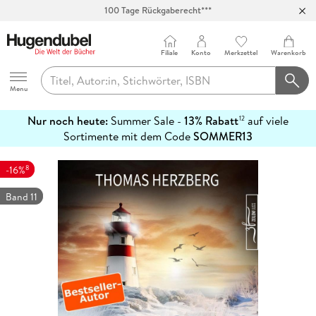
100 Tage Rückgaberecht***
Abholung in über 100 Filialen
Filiale
Konto
Merkzettel
Warenkorb
Hugendubel
Menu
Nur noch heute:
Summer Sale -
13% Rabatt
auf viele
12
mehr
Sortimente mit dem Code
SOMMER13
erfahren
8
-16%
Band 11