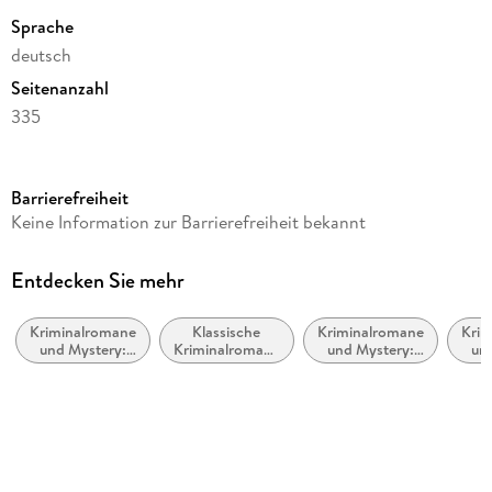
Sprache
deutsch
Seitenanzahl
335
Dateigröße
0,99 MB
Barrierefreiheit
Altersempfehlung
Keine Information zur Barrierefreiheit bekannt
ab 16 Jahre
Reihe
Entdecken Sie mehr
Hannah Lambert ermittelt, 11
Kriminalromane
Klassische
Kriminalromane
Krim
Autor/Autorin
und Mystery:
Kriminalromane
und Mystery:
un
Thomas Herzberg
weibliche
und Mystery
Polizeiarbeit &
Cos
Ermittler
Forensik
Verlag/Hersteller
Zeilenfluss
Kopierschutz
ohne Kopierschutz