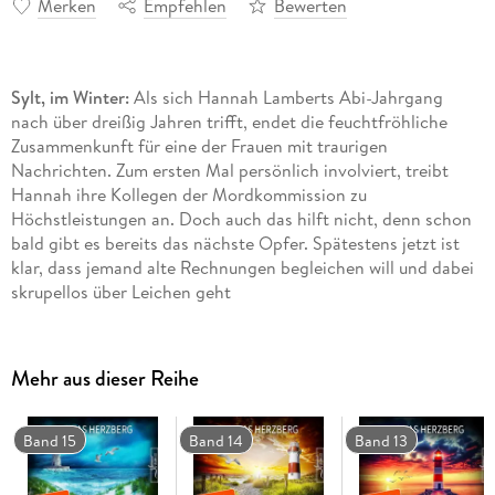
Merken
Empfehlen
Bewerten
Sylt, im Winter:
Als sich Hannah Lamberts Abi-Jahrgang
nach über dreißig Jahren trifft, endet die feuchtfröhliche
Zusammenkunft für eine der Frauen mit traurigen
Nachrichten. Zum ersten Mal persönlich involviert, treibt
Hannah ihre Kollegen der Mordkommission zu
Höchstleistungen an. Doch auch das hilft nicht, denn schon
bald gibt es bereits das nächste Opfer. Spätestens jetzt ist
klar, dass jemand alte Rechnungen begleichen will und dabei
skrupellos über Leichen geht
" Vergangenes Sylt" ist Teil 11 der Reihe " Hannah Lambert
ermittelt" .
Mehr aus dieser Reihe
Jeder Fall ist in sich abgeschlossen. Es kann allerdings nicht
schaden, auch die vorangegangenen Fälle zu kennen ;)
Bisher erschienen:
Band 15
Band 14
Band 13
" Ausgerechnet Sylt"
" Eiskaltes Sylt"