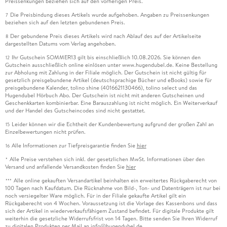
Preissenkungen beziehen sich auf den vorherigen Preis.
Die Preisbindung dieses Artikels wurde aufgehoben. Angaben zu Preissenkungen
7
beziehen sich auf den letzten gebundenen Preis.
Der gebundene Preis dieses Artikels wird nach Ablauf des auf der Artikelseite
8
dargestellten Datums vom Verlag angehoben.
Ihr Gutschein SOMMER13 gilt bis einschließlich 10.08.2026. Sie können den
12
Gutschein ausschließlich online einlösen unter www.hugendubel.de. Keine Bestellung
zur Abholung mit Zahlung in der Filiale möglich. Der Gutschein ist nicht gültig für
gesetzlich preisgebundene Artikel (deutschsprachige Bücher und eBooks) sowie für
preisgebundene Kalender, tolino shine (4016621130466), tolino select und das
Hugendubel Hörbuch Abo. Der Gutschein ist nicht mit anderen Gutscheinen und
Geschenkkarten kombinierbar. Eine Barauszahlung ist nicht möglich. Ein Weiterverkauf
und der Handel des Gutscheincodes sind nicht gestattet.
Leider können wir die Echtheit der Kundenbewertung aufgrund der großen Zahl an
15
Einzelbewertungen nicht prüfen.
Alle Informationen zur Tiefpreisgarantie finden Sie
hier
16
Alle Preise verstehen sich inkl. der gesetzlichen MwSt. Informationen über den
*
Versand und anfallende Versandkosten finden Sie
hier
Alle online gekauften Versandartikel beinhalten ein erweitertes Rückgaberecht von
***
100 Tagen nach Kaufdatum. Die Rücknahme von Bild-, Ton- und Datenträgern ist nur bei
noch versiegelter Ware möglich. Für in der Filiale gekaufte Artikel gilt ein
Rückgaberecht von 4 Wochen. Voraussetzung ist die Vorlage des Kassenbons und dass
sich der Artikel in wiederverkaufsfähigem Zustand befindet. Für digitale Produkte gilt
weiterhin die gesetzliche Widerrufsfrist von 14 Tagen. Bitte senden Sie Ihren Widerruf
zu digitalen Produkten per Mail an info@hugendubel.de.