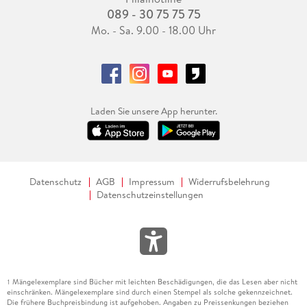
089 - 30 75 75 75
Mo. - Sa. 9.00 - 18.00 Uhr
Laden Sie unsere App herunter.
Datenschutz
AGB
Impressum
Widerrufsbelehrung
Datenschutzeinstellungen
Mängelexemplare sind Bücher mit leichten Beschädigungen, die das Lesen aber nicht
1
einschränken. Mängelexemplare sind durch einen Stempel als solche gekennzeichnet.
Die frühere Buchpreisbindung ist aufgehoben. Angaben zu Preissenkungen beziehen