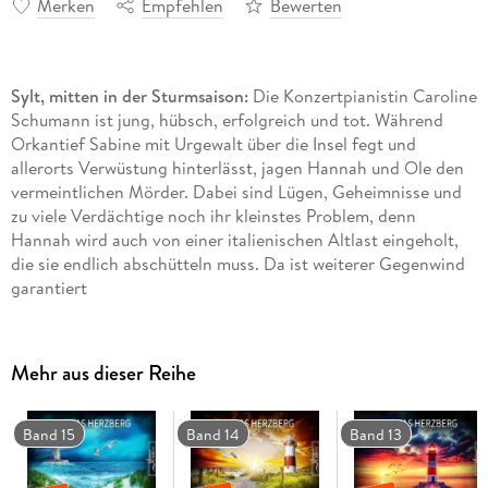
Merken
Empfehlen
Bewerten
Sylt, mitten in der Sturmsaison:
Die Konzertpianistin Caroline
Schumann ist jung, hübsch, erfolgreich und tot. Während
Orkantief Sabine mit Urgewalt über die Insel fegt und
allerorts Verwüstung hinterlässt, jagen Hannah und Ole den
vermeintlichen Mörder. Dabei sind Lügen, Geheimnisse und
zu viele Verdächtige noch ihr kleinstes Problem, denn
Hannah wird auch von einer italienischen Altlast eingeholt,
die sie endlich abschütteln muss. Da ist weiterer Gegenwind
garantiert
" Stürmisches Sylt" ist Teil 4 der Reihe " Hannah Lambert
ermittelt" . Jeder Fall ist in sich abgeschlossen. Es kann
Mehr aus dieser Reihe
allerdings nicht schaden, auch die vorangegangenen Fälle zu
kennen ;)
Band 15
Band 14
Band 13
Bisher erschienen:
" Ausgerechnet Sylt"