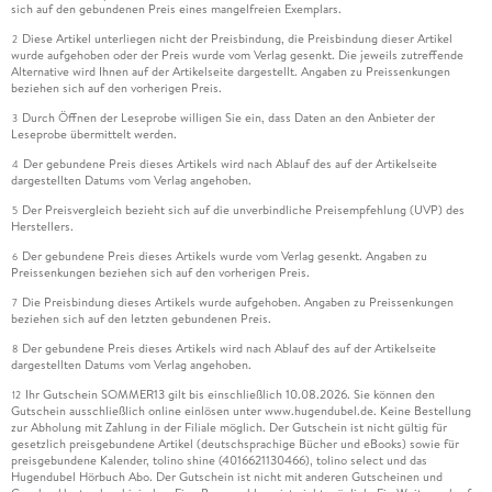
sich auf den gebundenen Preis eines mangelfreien Exemplars.
Diese Artikel unterliegen nicht der Preisbindung, die Preisbindung dieser Artikel
2
wurde aufgehoben oder der Preis wurde vom Verlag gesenkt. Die jeweils zutreffende
Alternative wird Ihnen auf der Artikelseite dargestellt. Angaben zu Preissenkungen
beziehen sich auf den vorherigen Preis.
Durch Öffnen der Leseprobe willigen Sie ein, dass Daten an den Anbieter der
3
Leseprobe übermittelt werden.
Der gebundene Preis dieses Artikels wird nach Ablauf des auf der Artikelseite
4
dargestellten Datums vom Verlag angehoben.
Der Preisvergleich bezieht sich auf die unverbindliche Preisempfehlung (UVP) des
5
Herstellers.
Der gebundene Preis dieses Artikels wurde vom Verlag gesenkt. Angaben zu
6
Preissenkungen beziehen sich auf den vorherigen Preis.
Die Preisbindung dieses Artikels wurde aufgehoben. Angaben zu Preissenkungen
7
beziehen sich auf den letzten gebundenen Preis.
Der gebundene Preis dieses Artikels wird nach Ablauf des auf der Artikelseite
8
dargestellten Datums vom Verlag angehoben.
Ihr Gutschein SOMMER13 gilt bis einschließlich 10.08.2026. Sie können den
12
Gutschein ausschließlich online einlösen unter www.hugendubel.de. Keine Bestellung
zur Abholung mit Zahlung in der Filiale möglich. Der Gutschein ist nicht gültig für
gesetzlich preisgebundene Artikel (deutschsprachige Bücher und eBooks) sowie für
preisgebundene Kalender, tolino shine (4016621130466), tolino select und das
Hugendubel Hörbuch Abo. Der Gutschein ist nicht mit anderen Gutscheinen und