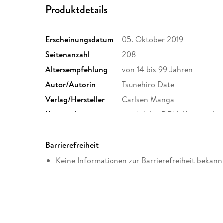
Produktdetails
Erscheinungsdatum
05. Oktober 2019
Seitenanzahl
208
Altersempfehlung
von 14 bis 99 Jahren
Autor/Autorin
Tsunehiro Date
Verlag/Hersteller
Carlsen Manga
Kopierschutz
mit Adobe-DRM-Kopierschu
Produktart
EBOOK
ISBN
9783646714258
Barrierefreiheit
Keine Informationen zur Barrierefreiheit bekann