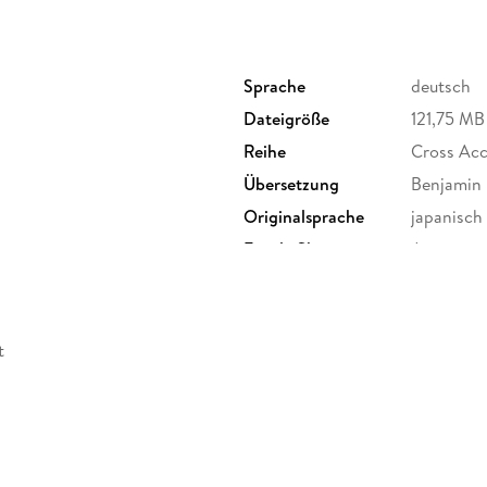
Sprache
deutsch
Dateigröße
121,75 MB
Reihe
Cross Acc
Übersetzung
Benjamin
Originalsprache
japanisch
tz
Family Sharing
Ja
Dateiformat
EPUB
t