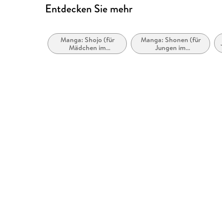
Entdecken Sie mehr
Manga: Shojo (für
Manga: Shonen (für
Mädchen im
Jungen im
Teeangeraalter)
Teenageralter)