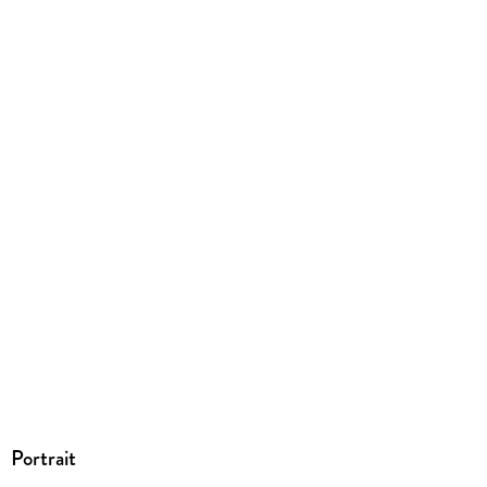
EBOOK
Dateiformat
EPUB
ISBN
9783641209667
Portrait