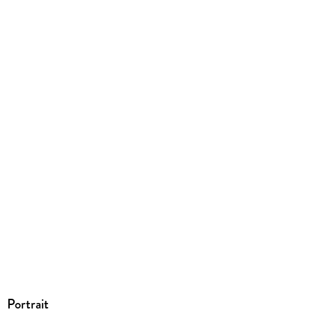
Produktart
EBOOK
Dateiformat
EPUB
ISBN
9783641124908
Portrait