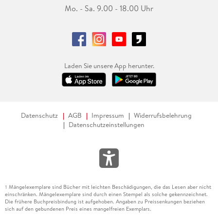
Mo. - Sa. 9.00 - 18.00 Uhr
Laden Sie unsere App herunter.
Datenschutz
AGB
Impressum
Widerrufsbelehrung
Datenschutzeinstellungen
Mängelexemplare sind Bücher mit leichten Beschädigungen, die das Lesen aber nicht
1
einschränken. Mängelexemplare sind durch einen Stempel als solche gekennzeichnet.
Die frühere Buchpreisbindung ist aufgehoben. Angaben zu Preissenkungen beziehen
sich auf den gebundenen Preis eines mangelfreien Exemplars.