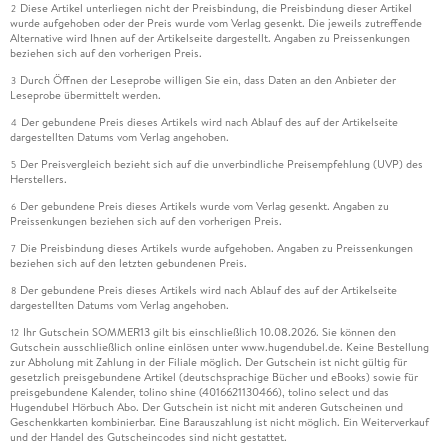
Diese Artikel unterliegen nicht der Preisbindung, die Preisbindung dieser Artikel
2
wurde aufgehoben oder der Preis wurde vom Verlag gesenkt. Die jeweils zutreffende
Alternative wird Ihnen auf der Artikelseite dargestellt. Angaben zu Preissenkungen
beziehen sich auf den vorherigen Preis.
Durch Öffnen der Leseprobe willigen Sie ein, dass Daten an den Anbieter der
3
Leseprobe übermittelt werden.
Der gebundene Preis dieses Artikels wird nach Ablauf des auf der Artikelseite
4
dargestellten Datums vom Verlag angehoben.
Der Preisvergleich bezieht sich auf die unverbindliche Preisempfehlung (UVP) des
5
Herstellers.
Der gebundene Preis dieses Artikels wurde vom Verlag gesenkt. Angaben zu
6
Preissenkungen beziehen sich auf den vorherigen Preis.
Die Preisbindung dieses Artikels wurde aufgehoben. Angaben zu Preissenkungen
7
beziehen sich auf den letzten gebundenen Preis.
Der gebundene Preis dieses Artikels wird nach Ablauf des auf der Artikelseite
8
dargestellten Datums vom Verlag angehoben.
Ihr Gutschein SOMMER13 gilt bis einschließlich 10.08.2026. Sie können den
12
Gutschein ausschließlich online einlösen unter www.hugendubel.de. Keine Bestellung
zur Abholung mit Zahlung in der Filiale möglich. Der Gutschein ist nicht gültig für
gesetzlich preisgebundene Artikel (deutschsprachige Bücher und eBooks) sowie für
preisgebundene Kalender, tolino shine (4016621130466), tolino select und das
Hugendubel Hörbuch Abo. Der Gutschein ist nicht mit anderen Gutscheinen und
Geschenkkarten kombinierbar. Eine Barauszahlung ist nicht möglich. Ein Weiterverkauf
und der Handel des Gutscheincodes sind nicht gestattet.