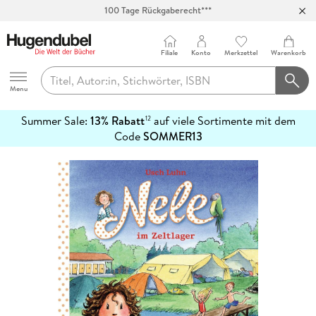
100 Tage Rückgaberecht***
Abholung in über 100 Filialen
Filiale
Konto
Merkzettel
Warenkorb
Hugendubel
Menu
Summer Sale:
13% Rabatt
auf viele Sortimente mit dem
12
mehr
Code
SOMMER13
erfahren