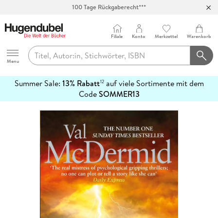
Abholung in über 100 Filialen
Filiale
Konto
Merkzettel
Warenkorb
Hugendubel
Menu
Summer Sale:
13% Rabatt
auf viele Sortimente mit dem
12
mehr
Code
SOMMER13
erfahren