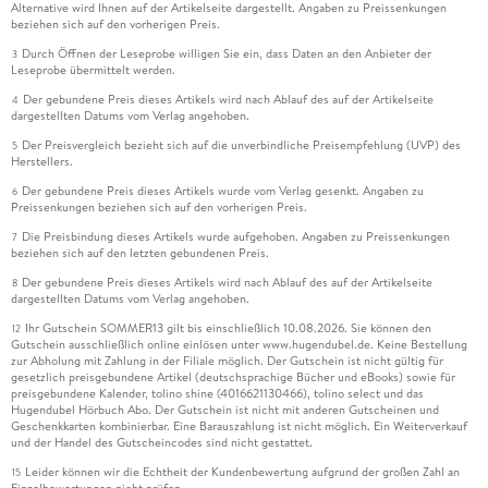
Alternative wird Ihnen auf der Artikelseite dargestellt. Angaben zu Preissenkungen
beziehen sich auf den vorherigen Preis.
Durch Öffnen der Leseprobe willigen Sie ein, dass Daten an den Anbieter der
3
Leseprobe übermittelt werden.
Der gebundene Preis dieses Artikels wird nach Ablauf des auf der Artikelseite
4
dargestellten Datums vom Verlag angehoben.
Der Preisvergleich bezieht sich auf die unverbindliche Preisempfehlung (UVP) des
5
Herstellers.
Der gebundene Preis dieses Artikels wurde vom Verlag gesenkt. Angaben zu
6
Preissenkungen beziehen sich auf den vorherigen Preis.
Die Preisbindung dieses Artikels wurde aufgehoben. Angaben zu Preissenkungen
7
beziehen sich auf den letzten gebundenen Preis.
Der gebundene Preis dieses Artikels wird nach Ablauf des auf der Artikelseite
8
dargestellten Datums vom Verlag angehoben.
Ihr Gutschein SOMMER13 gilt bis einschließlich 10.08.2026. Sie können den
12
Gutschein ausschließlich online einlösen unter www.hugendubel.de. Keine Bestellung
zur Abholung mit Zahlung in der Filiale möglich. Der Gutschein ist nicht gültig für
gesetzlich preisgebundene Artikel (deutschsprachige Bücher und eBooks) sowie für
preisgebundene Kalender, tolino shine (4016621130466), tolino select und das
Hugendubel Hörbuch Abo. Der Gutschein ist nicht mit anderen Gutscheinen und
Geschenkkarten kombinierbar. Eine Barauszahlung ist nicht möglich. Ein Weiterverkauf
und der Handel des Gutscheincodes sind nicht gestattet.
Leider können wir die Echtheit der Kundenbewertung aufgrund der großen Zahl an
15
Einzelbewertungen nicht prüfen.