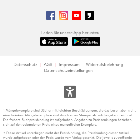
Laden Sie unsere App herunter.
Datenschutz
AGB
Impressum
Widerrufsbelehrung
Datenschutzeinstellungen
Mängelexemplare sind Bücher mit leichten Beschädigungen, die das Lesen aber nicht
1
einschränken. Mängelexemplare sind durch einen Stempel als solche gekennzeichnet.
Die frühere Buchpreisbindung ist aufgehoben. Angaben zu Preissenkungen beziehen
sich auf den gebundenen Preis eines mangelfreien Exemplars.
Diese Artikel unterliegen nicht der Preisbindung, die Preisbindung dieser Artikel
2
wurde aufgehoben oder der Preis wurde vom Verlag gesenkt. Die jeweils zutreffende