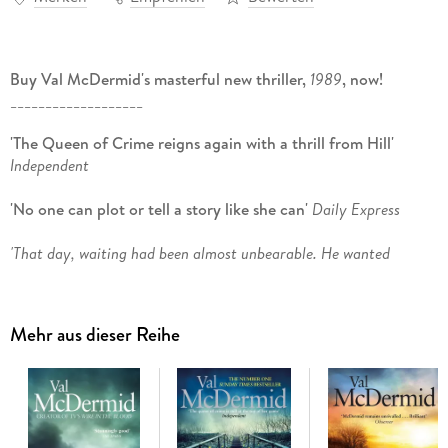
Buy Val McDermid's masterful new thriller,
1989
, now!
___________________
'The Queen of Crime reigns again with a thrill from Hill'
Independent
'No one can plot or tell a story like she can'
Daily Express
'That day, waiting had been almost unbearable. He wanted
something more spectacular, something that couldn't be ignored.
These deaths needed to make a mark . . .'
Mehr aus dieser Reihe
Psychological profiler Tony Hill is trained to see patterns, to
decode the mysteries of human behaviour, and when he
comes across a series of suicides among women tormented
by vicious online predators, he begins to wonder if there is
more to these tragedies than meets the eye. Similar