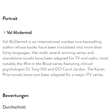
Portrait
Val Mcdermid
Val McDermid is an international number one bestselling
author whose books have been translated into more than
forty languages. Her multi-award-winning series and
standalone novels have been adapted for TV and radio, most
notably the
Wire in the Blood
series featuring clinical
psychologist Dr Tony Hill and DCI Carol Jordan. The Karen
Pirie novels have now been adapted for a major ITV series.
Val has been chair of the judges for the Wellcome Book Prize
and the Gordon Burn Prize, and has served as a judge for the
Bewertungen
Women's Prize for Fiction, the Man Booker Prize and the
Royal Society Book Prize. She is the recipient of eight
Durchschnitt
honorary doctorates and is an Honorary Fellow of St Hilda's