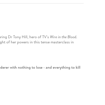
ring Dr Tony Hill, hero of TV's
Wire in the Blood
.
ight of her powers in this tense masterclass in
derer with nothing to lose - and everything to kill
adfield Vics, is poisoned by a rare and deadly
gue DCI Carol Jordan have their work cut out for
nswers - but the answers aren't coming, and trails