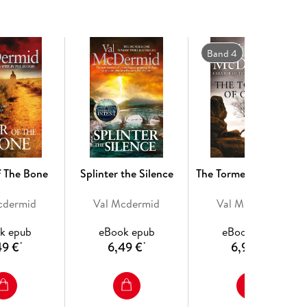
 causing massive casualties - and another man dies
ases? And what are the motives for these crimes?
Band 4
 death toll keeps rising. . .
f The Bone
Splinter the Silence
The Torment of Others
cdermid
Val Mcdermid
Val Mcdermid
k epub
eBook epub
eBook epub
49 €
6,49 €
6,99 €
*
*
*