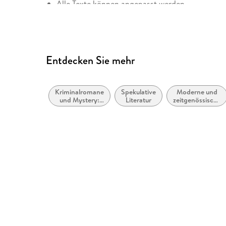
Alle Texte können angepasst werden
Weitere Hinweise: accessibility@harpercollins.c
Entdecken Sie mehr
Kriminalromane
Spekulative
Moderne und
und Mystery:
Literatur
zeitgenössische
Polizeiarbeit &
Belletristik:
Forensik
allgemein und
literarisch