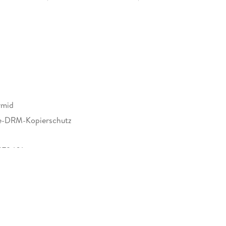
rmid
e-DRM-Kopierschutz
279401