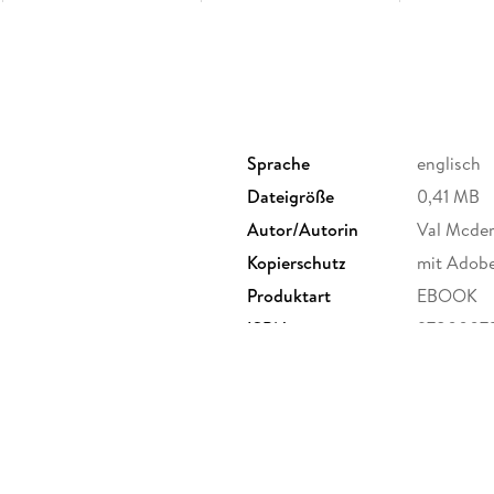
Sprache
englisch
Dateigröße
0,41 MB
Autor/Autorin
Val Mcde
Kopierschutz
mit Adob
Produktart
EBOOK
ISBN
9780007