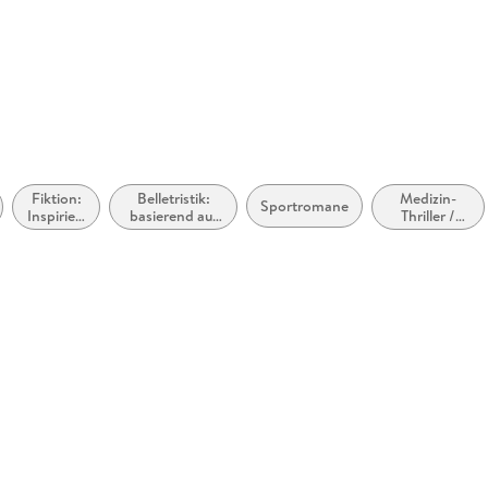
o.uk
Fiktion:
Belletristik:
Medizin-
Sportromane
Inspiriert
basierend auf
Thriller /
oder
wahren
medizinische
adaptiert
Begebenheiten
Thriller
von
anderen
Medien