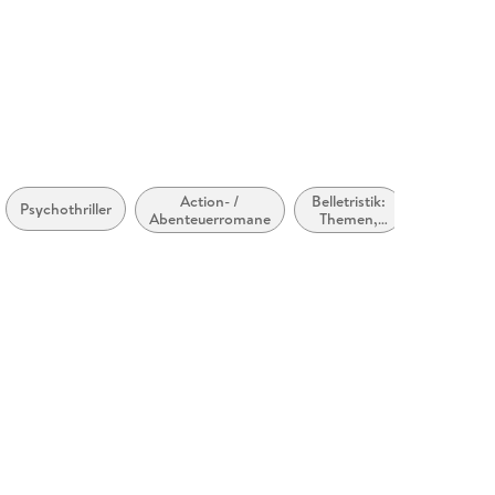
Action- /
Belletristik:
Thriller:
Psychothriller
Abenteuerromane
Themen,
Terrorism
Stoffe,
Motive:
Seelenleben