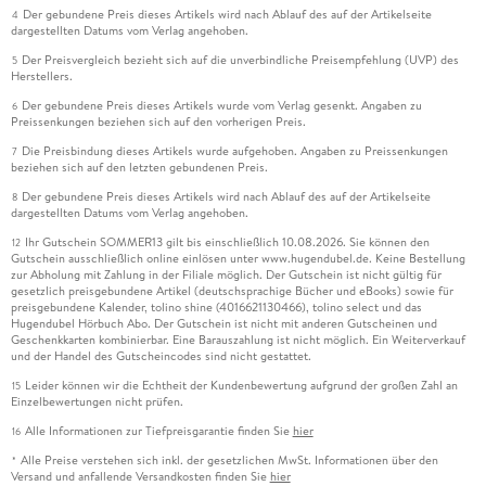
Der gebundene Preis dieses Artikels wird nach Ablauf des auf der Artikelseite
4
dargestellten Datums vom Verlag angehoben.
Der Preisvergleich bezieht sich auf die unverbindliche Preisempfehlung (UVP) des
5
Herstellers.
Der gebundene Preis dieses Artikels wurde vom Verlag gesenkt. Angaben zu
6
Preissenkungen beziehen sich auf den vorherigen Preis.
Die Preisbindung dieses Artikels wurde aufgehoben. Angaben zu Preissenkungen
7
beziehen sich auf den letzten gebundenen Preis.
Der gebundene Preis dieses Artikels wird nach Ablauf des auf der Artikelseite
8
dargestellten Datums vom Verlag angehoben.
Ihr Gutschein SOMMER13 gilt bis einschließlich 10.08.2026. Sie können den
12
Gutschein ausschließlich online einlösen unter www.hugendubel.de. Keine Bestellung
zur Abholung mit Zahlung in der Filiale möglich. Der Gutschein ist nicht gültig für
gesetzlich preisgebundene Artikel (deutschsprachige Bücher und eBooks) sowie für
preisgebundene Kalender, tolino shine (4016621130466), tolino select und das
Hugendubel Hörbuch Abo. Der Gutschein ist nicht mit anderen Gutscheinen und
Geschenkkarten kombinierbar. Eine Barauszahlung ist nicht möglich. Ein Weiterverkauf
und der Handel des Gutscheincodes sind nicht gestattet.
Leider können wir die Echtheit der Kundenbewertung aufgrund der großen Zahl an
15
Einzelbewertungen nicht prüfen.
Alle Informationen zur Tiefpreisgarantie finden Sie
hier
16
Alle Preise verstehen sich inkl. der gesetzlichen MwSt. Informationen über den
*
Versand und anfallende Versandkosten finden Sie
hier