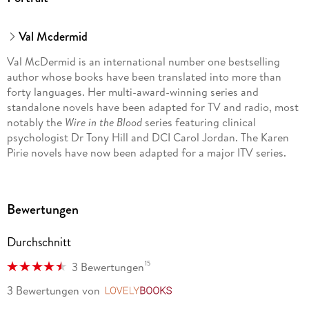
Val Mcdermid
Val McDermid is an international number one bestselling
author whose books have been translated into more than
forty languages. Her multi-award-winning series and
standalone novels have been adapted for TV and radio, most
notably the
Wire in the Blood
series featuring clinical
psychologist Dr Tony Hill and DCI Carol Jordan. The Karen
Pirie novels have now been adapted for a major ITV series.
Val has been chair of the judges for the Wellcome Book Prize
and the Gordon Burn Prize, and has served as a judge for the
Bewertungen
Women's Prize for Fiction, the Man Booker Prize and the
Royal Society Book Prize. She is the recipient of eight
Durchschnitt
honorary doctorates and is an Honorary Fellow of St Hilda's
College, Oxford. She is a visiting professor in the Centre of
15
3 Bewertungen
Irish and Scottish Studies at the University of Otago in New
Zealand. Among her many awards are the CWA Diamond
3 Bewertungen
von
LovelyBooks
Dagger recognising lifetime achievement and the