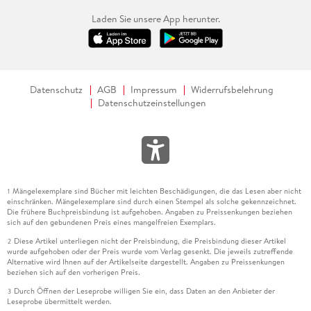
Laden Sie unsere App herunter.
Datenschutz
AGB
Impressum
Widerrufsbelehrung
Datenschutzeinstellungen
Mängelexemplare sind Bücher mit leichten Beschädigungen, die das Lesen aber nicht
1
einschränken. Mängelexemplare sind durch einen Stempel als solche gekennzeichnet.
Die frühere Buchpreisbindung ist aufgehoben. Angaben zu Preissenkungen beziehen
sich auf den gebundenen Preis eines mangelfreien Exemplars.
Diese Artikel unterliegen nicht der Preisbindung, die Preisbindung dieser Artikel
2
wurde aufgehoben oder der Preis wurde vom Verlag gesenkt. Die jeweils zutreffende
Alternative wird Ihnen auf der Artikelseite dargestellt. Angaben zu Preissenkungen
beziehen sich auf den vorherigen Preis.
Durch Öffnen der Leseprobe willigen Sie ein, dass Daten an den Anbieter der
3
Leseprobe übermittelt werden.