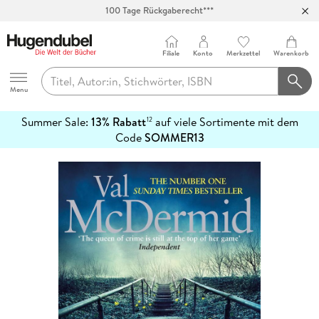
100 Tage Rückgaberecht***
Abholung in über 100 Filialen
Filiale
Konto
Merkzettel
Warenkorb
Hugendubel
Menu
Summer Sale:
13% Rabatt
auf viele Sortimente mit dem
12
mehr
Code
SOMMER13
erfahren