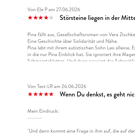
Von
Ele P
am
27.06.2026
Störsteine liegen in der Mitt
Pina fällt aus, Gesellschaftsroman von Vera Zischk
Eine Geschichte über Solidarität und Nähe.
Pina lebt mit ihrem autistischen Sohn Leo alleine. Er
in die nur Pina Einblick hat. Sie ignoriert ihre Ma
Schmerztabletten. Und dann passiert das Schreckli
auf offener Straße zusammen und muss notoperiert
und ist auf der Intensivstation ans Bett gefesselt. 
kümmern sich die Nachbarn, Zora die von zuhause ra
Von Test-LR
am
26.06.2026
Tod ihres Mannes nur noch aufs Sterben wartet un
Wenn Du denkst, es geht nich
einsiedlerisch lebende Wojtek. Zuerst fühlen sie si
machen die drei schrägen Vögel ihre Sache immer b
heraus, nein auch die Hausgemeinschaft profitiert
Mein Eindruck:
Das Buch besteht aus 26 Kapiteln mit Überschriften 
--------
auktorial, jede der Figuren erzählt aus der eigene
Überblick ermöglicht. Poetisch und wortgewandt w
"Und dann kommt eine Frage in ihm auf, die auf den 
erzählt. Schon ab dem dritten Kapitel überschlagen 