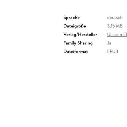
ersten Mal allein in der Wohnung. Die Nachba
nicht zuständig sein! Aber Leo braucht sie. 
völlig neuen Alltag stolpert, realisiert jeder 
Sprache
deutsch
Dateigröße
3,15 MB
Verlag/Hersteller
Ullstein 
Vera Zischke erzählt voller Witz und Wärme v
Family Sharing
Ja
Dateiformat
EPUB
»Mit
Pina fällt aus
gibt Vera Zischke der Buchbranch
absolut relevant. «
Westdeutsche Zeitung
rhanden