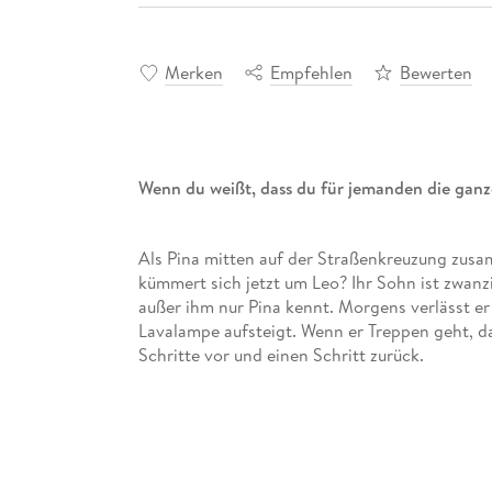
Merken
Empfehlen
Bewerten
Wenn du weißt, dass du für jemanden die ganze
Als Pina mitten auf der Straßenkreuzung zusa
kümmert sich jetzt um Leo? Ihr Sohn ist zwanzig
außer ihm nur Pina kennt. Morgens verlässt er 
Lavalampe aufsteigt. Wenn er Treppen geht, 
Schritte vor und einen Schritt zurück.
Die übrigen Hausbewohner verstehen den mer
Schulabbrecherin Zola, der resignierte Einsie
mit sich selbst schon genug zu tun. Doch jetzt 