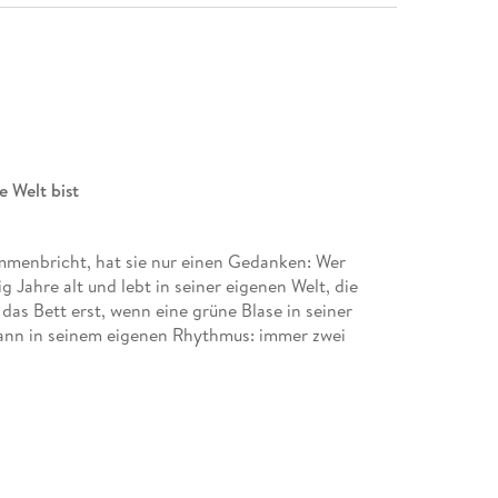
 Welt bist
mmenbricht, hat sie nur einen Gedanken: Wer
 Jahre alt und lebt in seiner eigenen Welt, die
das Bett erst, wenn eine grüne Blase in seiner
dann in seinem eigenen Rhythmus: immer zwei
kwürdigen Jungen nicht. Die sechzehnjährige
dler Wojtek und die lebensmüde Seniorin Inge haben
liegt Pina auf der Intensivstation und Leo ist zum