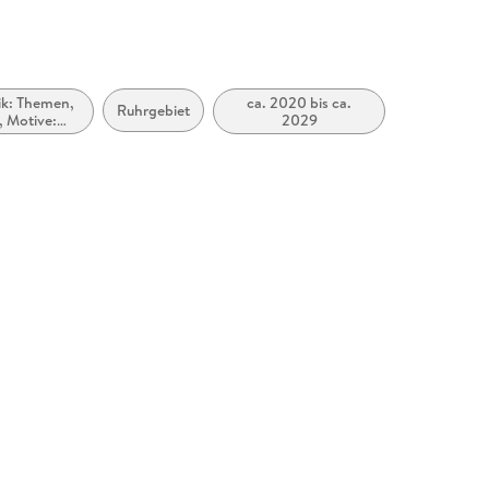
tik: Themen,
ca. 2020 bis ca.
Ruhrgebiet
, Motive:
2029
dheit &
nkheit