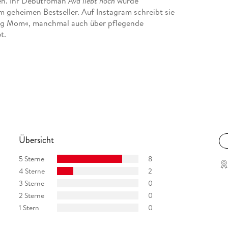
den. Ihr Debütroman
Ava liebt noch
wurde
 geheimen Bestseller. Auf Instagram schreibt sie
ting Mom«, manchmal auch über pflegende
t.
Übersicht
5 Sterne
8
4 Sterne
2
3 Sterne
0
2 Sterne
0
1 Stern
0