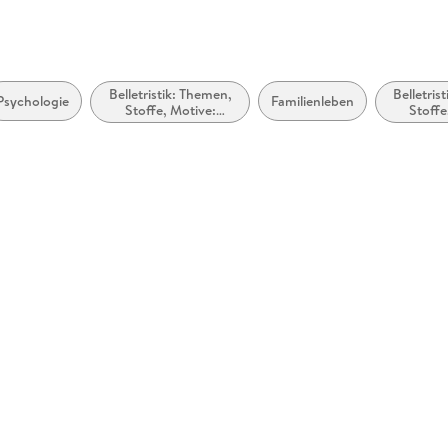
 dargestellt
Belletristik: Themen,
Belletris
Psychologie
Familienleben
Stoffe, Motive:
Stoffe
Vielfalt, Gleichheit
Gesun
und Inklusion
Kra