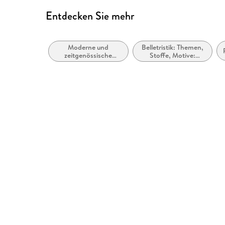
Inhalt auch ohne Farbwahrnehmung verständlich
Entdecken Sie mehr
Hoher Farbkontrast für bessere Lesbarkeit
ARIA-Rollen vorhanden
Moderne und
Belletristik: Themen,
Landmark-Navigation vorhanden
zeitgenössische
Stoffe, Motive:
Belletristik: allgemein
Vielfalt,
Entspricht der Vorgabe WCAG v2.2
und literarisch
Gerechtigkeit,
Gleichheit und
Entspricht der Vorgabe WCAG Level AAA
Inklusion